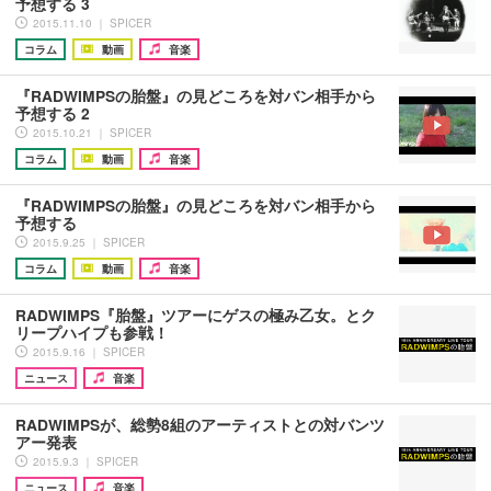
予想する 3
2015.11.10 ｜ SPICER
コラム
動画
音楽
『RADWIMPSの胎盤』の見どころを対バン相手から
予想する 2
2015.10.21 ｜ SPICER
コラム
動画
音楽
『RADWIMPSの胎盤』の見どころを対バン相手から
予想する
2015.9.25 ｜ SPICER
コラム
動画
音楽
RADWIMPS『胎盤』ツアーにゲスの極み乙女。とク
リープハイプも参戦！
2015.9.16 ｜ SPICER
ニュース
音楽
RADWIMPSが、総勢8組のアーティストとの対バンツ
アー発表
2015.9.3 ｜ SPICER
ニュース
音楽