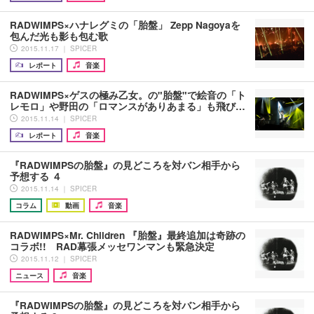
RADWIMPS×ハナレグミの「胎盤」 Zepp Nagoyaを
包んだ光も影も包む歌
2015.11.17 ｜ SPICER
レポート
音楽
RADWIMPS×ゲスの極み乙女。の"胎盤"で絵音の「ト
レモロ」や野田の「ロマンスがありあまる」も飛び…
2015.11.14 ｜ SPICER
レポート
音楽
『RADWIMPSの胎盤』の見どころを対バン相手から
予想する ４
2015.11.14 ｜ SPICER
コラム
動画
音楽
RADWIMPS×Mr. Children 『胎盤』最終追加は奇跡の
コラボ!! RAD幕張メッセワンマンも緊急決定
2015.11.12 ｜ SPICER
ニュース
音楽
『RADWIMPSの胎盤』の見どころを対バン相手から