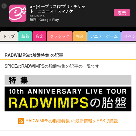
×
e＋(イープラス)アプリ - チケッ
ト・ニュース・スマチケ
表示
eplus inc.
無料 - Google Play
トップ
新着
音楽
クラシック
舞台
アニメ・ゲーム
イベン
RADWIMPSの胎盤特集 の記事
SPICEのRADWIMPSの胎盤特集の記事の一覧です
RADWIMPSの胎盤特集 の最新情報をRSSで購読