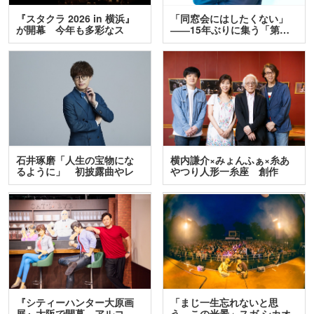
『スタクラ 2026 in 横浜』
「同窓会にはしたくない」
が開幕 今年も多彩なス
――15年ぶりに集う「第…
テ…
石井琢磨「人生の宝物にな
横内謙介×みょんふぁ×糸あ
るように」 初披露曲やレ
やつり人形一糸座 創作
ア…
人…
『シティーハンター大原画
「まじ一生忘れないと思
展』大阪で開幕、アルコ
う、この光景」スガ シカオ