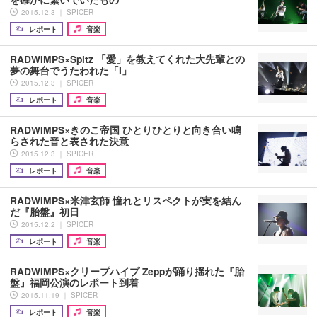
2015.12.3 ｜ SPICER
レポート
音楽
RADWIMPS×Spitz 「愛」を教えてくれた大先輩との
夢の舞台でうたわれた「I」
2015.12.3 ｜ SPICER
レポート
音楽
RADWIMPS×きのこ帝国 ひとりひとりと向き合い鳴
らされた音と表された決意
2015.12.3 ｜ SPICER
レポート
音楽
RADWIMPS×米津玄師 憧れとリスペクトが実を結ん
だ『胎盤』初日
2015.12.2 ｜ SPICER
レポート
音楽
RADWIMPS×クリープハイプ Zeppが踊り揺れた『胎
盤』福岡公演のレポート到着
2015.11.19 ｜ SPICER
レポート
音楽