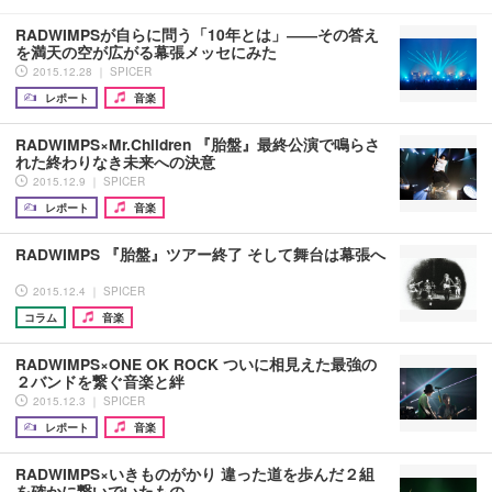
RADWIMPSが自らに問う「10年とは」――その答え
を満天の空が広がる幕張メッセにみた
2015.12.28 ｜ SPICER
レポート
音楽
RADWIMPS×Mr.Children 『胎盤』最終公演で鳴らさ
れた終わりなき未来への決意
2015.12.9 ｜ SPICER
レポート
音楽
RADWIMPS 『胎盤』ツアー終了 そして舞台は幕張へ
2015.12.4 ｜ SPICER
コラム
音楽
RADWIMPS×ONE OK ROCK ついに相見えた最強の
２バンドを繋ぐ音楽と絆
2015.12.3 ｜ SPICER
レポート
音楽
RADWIMPS×いきものがかり 違った道を歩んだ２組
を確かに繋いでいたもの