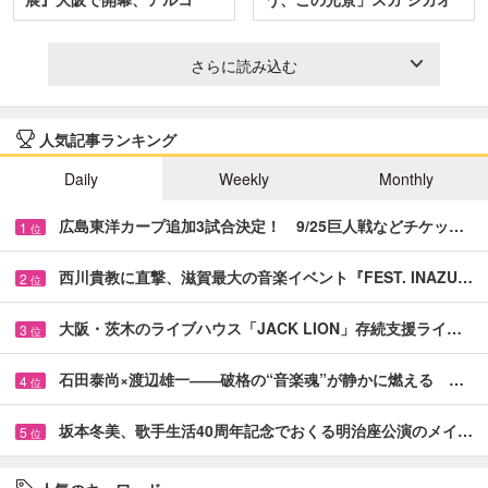
＆…
と…
さらに読み込む
人気記事ランキング
Daily
Weekly
Monthly
広島東洋カープ追加3試合決定！ 9/25巨人戦などチケッ…
1
位
西川貴教に直撃、滋賀最大の音楽イベント『FEST. INAZU…
2
位
大阪・茨木のライブハウス「JACK LION」存続支援ライ…
3
位
石田泰尚×渡辺雄一――破格の“音楽魂”が静かに燃える …
4
位
坂本冬美、歌手生活40周年記念でおくる明治座公演のメイ…
5
位