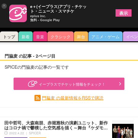
×
e＋(イープラス)アプリ - チケッ
ト・ニュース・スマチケ
表示
eplus inc.
無料 - Google Play
トップ
新着
音楽
クラシック
舞台
アニメ・ゲーム
イベン
門脇麦 の記事 - 2ページ目
SPICEの門脇麦の記事の一覧です
イープラスでチケット情報をチェック！
門脇麦 の最新情報をRSSで購読
田中哲司、大森南朋、赤堀雅秋の演劇ユニット、新作
はコロナ禍で鬱積した空気感を描く～舞台『ケダモ…
2022.4.22 ｜ SPICER