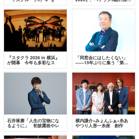
訊…
『スタクラ 2026 in 横浜』
「同窓会にはしたくない」
が開幕 今年も多彩なス
――15年ぶりに集う「第…
テ…
石井琢磨「人生の宝物にな
横内謙介×みょんふぁ×糸あ
るように」 初披露曲やレ
やつり人形一糸座 創作
ア…
人…