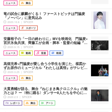
ニュース
舞台
竜の試合に麒麟がくる！ ファーストピッチは門脇麦
「ノーバン」に意気込み
2020.10.6 ｜ SPICER
ニュース
スポーツ
安藤裕子の「一日の終わりに」MVを映画化 門脇麦×
宮沢氷魚共演、齊藤工が企画・脚本・監督の短編『…
2020.9.15 ｜ SPICER
ニュース
動画
音楽
映画
高畑充希×門脇麦が愛し合う小学生を演じた、楳図か
ずお原作のミュージカル『わたしは真悟』がテレビ…
2020.3.25 ｜ SPICER
ニュース
舞台
大貫勇輔が語る、舞台『ねじまき鳥クロニクル』の魅
力とは？ ー〈特に踊る〉ダンサー8人たちを中心に…
2020.2.5 ｜ SPICER
レポート
舞台
アート