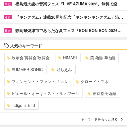
福島最大級の音楽フェス『LIVE AZUMA 2026』無料で楽…
3
位
『キングダム』連載20周年記念「キンキンキングダム」渋…
4
位
静岡県焼津市であらたな夏フェス『BON BON BON 2026…
5
位
人気のキーワード
展示会/博覧会/展覧会
HIMARI
美術館/博物館
SUMMER SONIC
堀ちえみ
フィンセント・ファン・ゴッホ
クロード・モネ
ピエール・オーギュスト・ルノワール
東京都美術館
indigo la End
キーワードをもっと見る