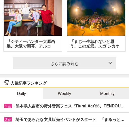
『シティーハンター大原画
「まじ一生忘れないと思
展』大阪で開幕、アルコ
う、この光景」スガ シカオ
＆…
と…
さらに読み込む
人気記事ランキング
Daily
Weekly
Monthly
熊本県人吉市の野外音楽フェス『Rural Act'26』TENDOU…
1
位
埼玉であらたな文具販売イベントがスタート 『まるっと…
2
位