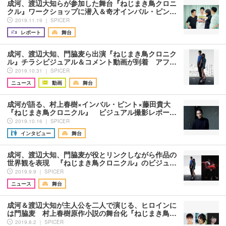
成河、渡辺大知らが参加した舞台『ねじまき鳥クロニ
クル』ワークショップに潜入＆奇才インバル・ピン…
2019.11.19 ｜ SPICER
レポート
舞台
成河、渡辺大知、門脇麦ら出演『ねじまき鳥クロニク
ル』チラシビジュアル＆コメント動画が到着 アフ…
2019.10.31 ｜ SPICER
ニュース
動画
舞台
成河が語る、村上春樹×インバル・ピント×藤田貴大
『ねじまき鳥クロニクル』 ビジュアル撮影レポー…
2019.10.16 ｜ SPICER
インタビュー
舞台
成河、渡辺大知、門脇麦が役とリンクしながら作品の
世界観を表現 『ねじまき鳥クロニクル』のビジュ…
2019.9.9 ｜ SPICER
ニュース
舞台
成河＆渡辺大知が主人公を二人で演じる、ヒロインに
は門脇麦 村上春樹原作小説の舞台化『ねじまき鳥…
2019.8.2 ｜ SPICER