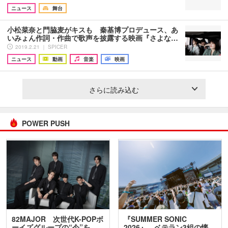
ニュース
舞台
小松菜奈と門脇麦がキスも 秦基博プロデュース、あ
いみょん作詞・作曲で歌声を披露する映画『さよな…
2019.2.21 ｜ SPICER
ニュース
動画
音楽
映画
さらに読み込む
POWER PUSH
82MAJOR 次世代K-POPボ
『SUMMER SONIC
ーイズグループの“今”を
2026』、ベテラン3組の懐…