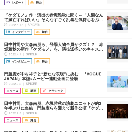
レポート
舞台
『ケダモノ』作・演出の赤堀雅秋に聞く～「人類なん
て滅亡すればいい」そんなすごく乱暴な気持ちをぶ…
2022.4.17 ｜ SPICER+
インタビュー
舞台
田中哲司や大森南朋ら、登場人物全員がクズ！？ 赤
堀雅秋の新作『ケダモノ』を、演技派揃いのキャス…
2022.4.1 ｜ SPICER
インタビュー
舞台
門脇麦が中村祥子と“新たな表現”に挑む 『VOGUE
JAPAN』本誌×ムービー連動企画に登場
2022.3.2 ｜ SPICER
ニュース
動画
クラシック
田中哲司、大森南朋、赤堀雅秋の演劇ユニットが約2
年半ぶりに集結 門脇麦らを迎えて新作公演『ケダ…
2022.2.5 ｜ SPICER
ニュース
舞台