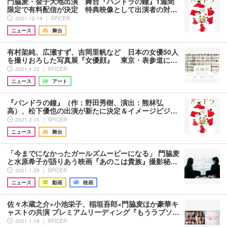
門脇麦・金子大地出演 舞台『パンドラの鐘』1週間
限定で有料配信が決定 特典映像として出演者の対…
2021.12.14 ｜ SPICER
ニュース
舞台
有村架純、広瀬すず、吉岡里帆など 日本の女優50人
を撮りおろした写真展『女優顔』 東京・表参道に…
2021.4.22 ｜ SPICER
ニュース
アート
『パンドラの鐘』（作：野田秀樹、演出：熊林弘
高）、松下優也の出演が新たに決定＆イメージビジ…
2021.2.15 ｜ SPICER
ニュース
舞台
「今までになかったガールズムービーになる」 門脇麦
と水原希子が語りあう映画『あのこは貴族』撮影秘…
2021.1.29 ｜ SPICER
ニュース
動画
映画
佐々木蔵之介×小池栄子、稲垣吾郎×門脇麦ほか豪華キ
ャストの共演 プレミアムリーディング『もうラブソ…
2021.1.19 ｜ SPICER