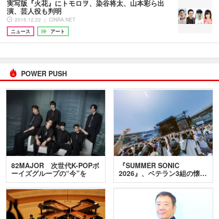
実写版『火花』にトモロヲ、染谷将太、山本彩ら出
演、芸人役も判明
2015.12.22 ｜ CINRA.NET
ニュース
アート
POWER PUSH
82MAJOR 次世代K-POPボ
『SUMMER SONIC
ーイズグループの“今”を
2026』、ベテラン3組の懐…
訊…