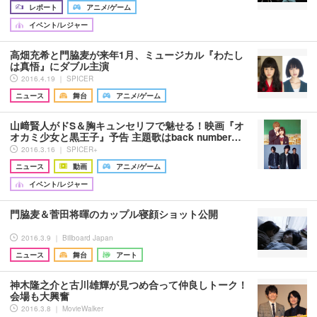
レポート
アニメ/ゲーム
イベント/レジャー
高畑充希と門脇麦が来年1月、ミュージカル『わたし
は真悟』にダブル主演
2016.4.19 ｜ SPICER
ニュース
舞台
アニメ/ゲーム
山﨑賢人がドS＆胸キュンセリフで魅せる！映画『オ
オカミ少女と黒王子』予告 主題歌はback number…
2016.3.16 ｜ SPICER+
ニュース
動画
アニメ/ゲーム
イベント/レジャー
門脇麦＆菅田将暉のカップル寝顔ショット公開
2016.3.9 ｜ Billboard Japan
ニュース
舞台
アート
神木隆之介と古川雄輝が見つめ合って仲良しトーク！
会場も大興奮
2016.3.8 ｜ MovieWalker