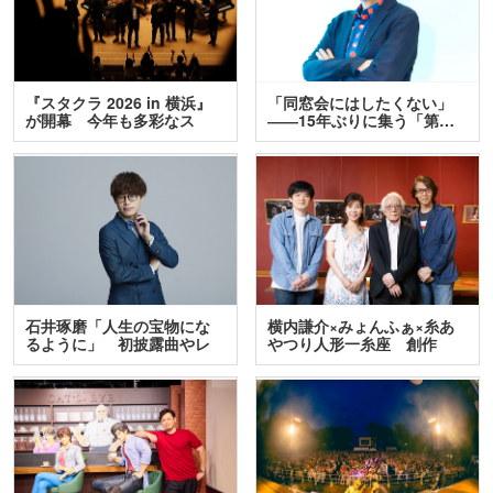
『スタクラ 2026 in 横浜』
「同窓会にはしたくない」
が開幕 今年も多彩なス
――15年ぶりに集う「第…
テ…
石井琢磨「人生の宝物にな
横内謙介×みょんふぁ×糸あ
るように」 初披露曲やレ
やつり人形一糸座 創作
ア…
人…