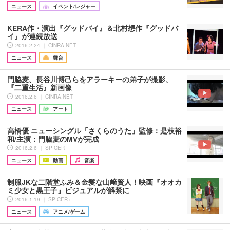
ニュース
イベント/レジャー
KERA作・演出『グッドバイ』＆北村想作『グッドバ
イ』が連続放送
2016.2.24 ｜ CINRA.NET
ニュース
舞台
門脇麦、長谷川博己らをアラーキーの弟子が撮影、
『二重生活』新画像
2016.2.6 ｜ CINRA.NET
ニュース
アート
高橋優 ニューシングル「さくらのうた」監修：是枝裕
和/主演：門脇麦のMVが完成
2016.2.6 ｜ SPICER
ニュース
動画
音楽
制服JKな二階堂ふみ＆金髪な山﨑賢人！映画『オオカ
ミ少女と黒王子』ビジュアルが解禁に
2016.1.19 ｜ SPICER+
ニュース
アニメ/ゲーム