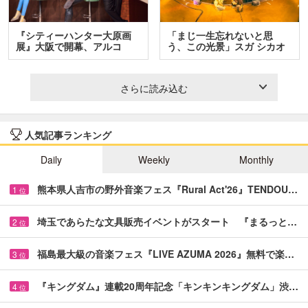
『シティーハンター大原画
「まじ一生忘れないと思
展』大阪で開幕、アルコ
う、この光景」スガ シカオ
＆…
と…
さらに読み込む
人気記事ランキング
Daily
Weekly
Monthly
熊本県人吉市の野外音楽フェス『Rural Act'26』TENDOU…
1
位
埼玉であらたな文具販売イベントがスタート 『まるっと…
2
位
福島最大級の音楽フェス『LIVE AZUMA 2026』無料で楽…
3
位
『キングダム』連載20周年記念「キンキンキングダム」渋…
4
位