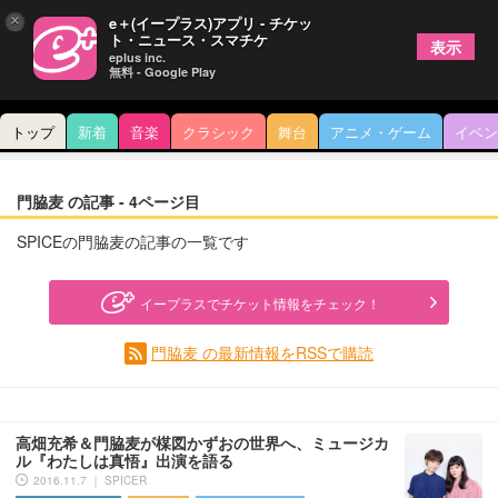
×
e＋(イープラス)アプリ - チケッ
ト・ニュース・スマチケ
表示
eplus inc.
無料 - Google Play
トップ
新着
音楽
クラシック
舞台
アニメ・ゲーム
イベン
門脇麦 の記事 - 4ページ目
SPICEの門脇麦の記事の一覧です
イープラスでチケット情報をチェック！
門脇麦 の最新情報をRSSで購読
高畑充希＆門脇麦が楳図かずおの世界へ、ミュージカ
ル『わたしは真悟』出演を語る
2016.11.7 ｜ SPICER