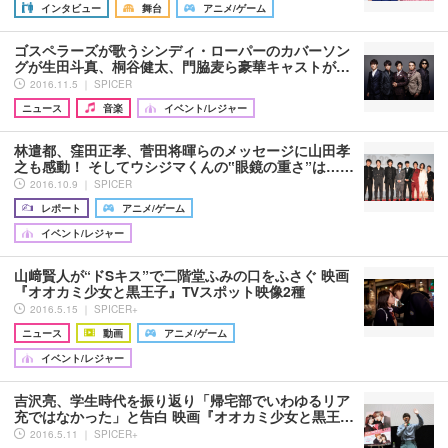
インタビュー
舞台
アニメ/ゲーム
ゴスペラーズが歌うシンディ・ローパーのカバーソン
グが生田斗真、桐谷健太、門脇麦ら豪華キャストが…
2016.11.5 ｜ SPICER
ニュース
音楽
イベント/レジャー
林遣都、窪田正孝、菅田将暉らのメッセージに山田孝
之も感動！ そしてウシジマくんの‟眼鏡の重さ”は……
2016.10.9 ｜ SPICER
レポート
アニメ/ゲーム
イベント/レジャー
山﨑賢人が“ドSキス”で二階堂ふみの口をふさぐ 映画
『オオカミ少女と黒王子』TVスポット映像2種
2016.5.15 ｜ SPICER+
ニュース
動画
アニメ/ゲーム
イベント/レジャー
吉沢亮、学生時代を振り返り「帰宅部でいわゆるリア
充ではなかった」と告白 映画『オオカミ少女と黒王…
2016.5.11 ｜ SPICER+