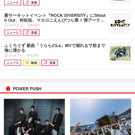
ニュース
音楽
新サーキットイベント『ROCK DIVERSITY』にShout
it Out、村松拓、マカロニえんぴつら第 1 弾アーテ…
2017.7.10 ｜ SPICER
ニュース
音楽
ふくろうず 新曲「うららのLa」MVで溺れる寸前まで
海に浸かる
2016.7.4 ｜ SPICER+
ニュース
動画
音楽
POWER PUSH