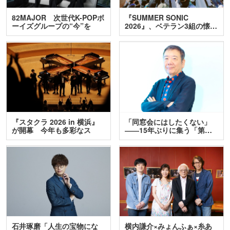
82MAJOR 次世代K-POPボ
『SUMMER SONIC
ーイズグループの“今”を
2026』、ベテラン3組の懐…
訊…
『スタクラ 2026 in 横浜』
「同窓会にはしたくない」
が開幕 今年も多彩なス
――15年ぶりに集う「第…
テ…
石井琢磨「人生の宝物にな
横内謙介×みょんふぁ×糸あ