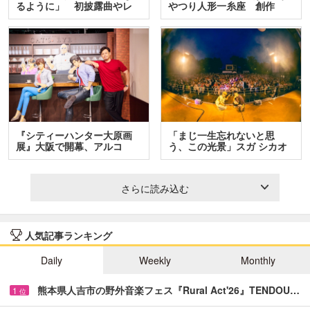
るように」 初披露曲やレ
やつり人形一糸座 創作
ア…
人…
『シティーハンター大原画
「まじ一生忘れないと思
展』大阪で開幕、アルコ
う、この光景」スガ シカオ
＆…
と…
さらに読み込む
人気記事ランキング
Daily
Weekly
Monthly
熊本県人吉市の野外音楽フェス『Rural Act'26』TENDOU…
1
位