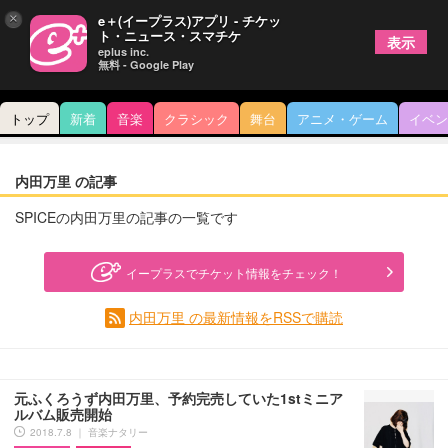
×
e＋(イープラス)アプリ - チケッ
ト・ニュース・スマチケ
表示
eplus inc.
無料 - Google Play
トップ
新着
音楽
クラシック
舞台
アニメ・ゲーム
イベン
内田万里 の記事
SPICEの内田万里の記事の一覧です
イープラスでチケット情報をチェック！
内田万里 の最新情報をRSSで購読
元ふくろうず内田万里、予約完売していた1stミニア
ルバム販売開始
2018.7.8 ｜ 音楽ナタリー