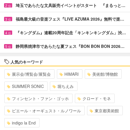
埼玉であらたな文具販売イベントがスタート 『まるっと…
2
位
福島最大級の音楽フェス『LIVE AZUMA 2026』無料で楽…
3
位
『キングダム』連載20周年記念「キンキンキングダム」渋…
4
位
静岡県焼津市であらたな夏フェス『BON BON BON 2026…
5
位
人気のキーワード
展示会/博覧会/展覧会
HIMARI
美術館/博物館
SUMMER SONIC
堀ちえみ
フィンセント・ファン・ゴッホ
クロード・モネ
ピエール・オーギュスト・ルノワール
東京都美術館
indigo la End