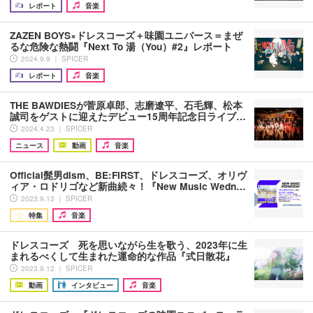
レポート
音楽
ZAZEN BOYS×ドレスコーズ＋味園ユニバース＝まぜ
るな危険な熱闘『Next To 湯（You）#2』レポート
2024.9.9 ｜ SPICER
レポート
音楽
THE BAWDIESが菅原卓郎、志磨遼平、石毛輝、松本
誠司をゲストに迎えたデビュー15周年記念日ライブ…
2024.4.23 ｜ SPICER
ニュース
動画
音楽
Official髭男dism、BE:FIRST、ドレスコーズ、オリヴ
ィア・ロドリゴなど新曲続々！『New Music Wedn…
2023.9.13 ｜ SPICER
特集
音楽
ドレスコーズ 死を思いながら生を歌う、2023年に生
まれるべくして生まれた運命的な作品『式日散花』
2023.9.12 ｜ SPICER
動画
インタビュー
音楽