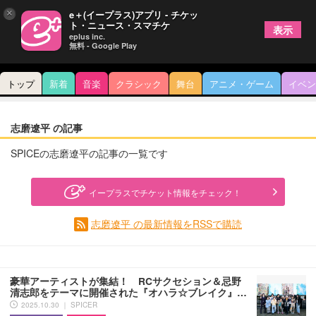
×
e＋(イープラス)アプリ - チケッ
ト・ニュース・スマチケ
表示
eplus inc.
無料 - Google Play
トップ
新着
音楽
クラシック
舞台
アニメ・ゲーム
イベン
志磨遼平 の記事
SPICEの志磨遼平の記事の一覧です
イープラスでチケット情報をチェック！
志磨遼平 の最新情報をRSSで購読
豪華アーティストが集結！ RCサクセション＆忌野
清志郎をテーマに開催された『オハラ☆ブレイク』…
2025.10.30 ｜ SPICER