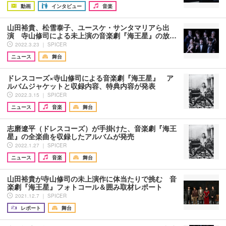
動画
インタビュー
音楽
山田裕貴、松雪泰子、ユースケ・サンタマリアら出
演 寺山修司による未上演の音楽劇『海王星』の放…
2022.3.23 ｜ SPICER
ニュース
舞台
ドレスコーズ×寺山修司による音楽劇『海王星』 ア
ルバムジャケットと収録内容、特典内容が発表
2022.3.15 ｜ SPICER
ニュース
音楽
舞台
志磨遼平（ドレスコーズ）が手掛けた、音楽劇『海王
星』の全楽曲を収録したアルバムが発売
2022.1.27 ｜ SPICER
ニュース
音楽
舞台
山田裕貴が寺山修司の未上演作に体当たりで挑む 音
楽劇『海王星』フォトコール＆囲み取材レポート
2021.12.7 ｜ SPICER
レポート
舞台