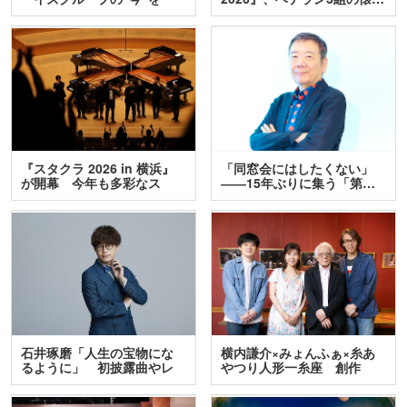
訊…
『スタクラ 2026 in 横浜』
「同窓会にはしたくない」
が開幕 今年も多彩なス
――15年ぶりに集う「第…
テ…
石井琢磨「人生の宝物にな
横内謙介×みょんふぁ×糸あ
るように」 初披露曲やレ
やつり人形一糸座 創作
ア…
人…