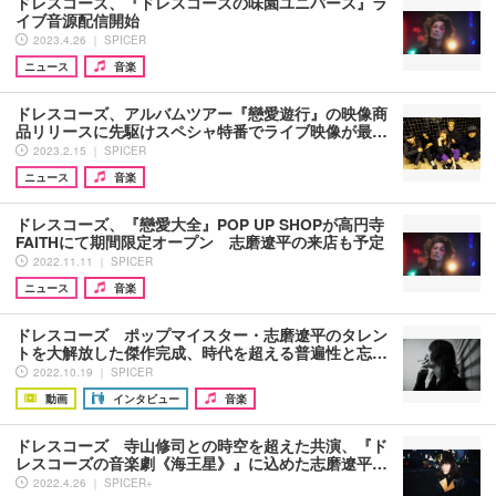
ドレスコーズ、『ドレスコーズの味園ユニバース』ラ
イブ音源配信開始
2023.4.26 ｜ SPICER
ニュース
音楽
ドレスコーズ、アルバムツアー『戀愛遊行』の映像商
品リリースに先駆けスペシャ特番でライブ映像が最…
2023.2.15 ｜ SPICER
ニュース
音楽
ドレスコーズ、『戀愛大全』POP UP SHOPが高円寺
FAITHにて期間限定オープン 志磨遼平の来店も予定
2022.11.11 ｜ SPICER
ニュース
音楽
ドレスコーズ ポップマイスター・志磨遼平のタレン
トを大解放した傑作完成、時代を超える普遍性と忘…
2022.10.19 ｜ SPICER
動画
インタビュー
音楽
ドレスコーズ 寺山修司との時空を超えた共演、『ド
レスコーズの音楽劇《海王星》』に込めた志磨遼平…
2022.4.26 ｜ SPICER+