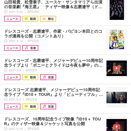
山田裕貴、松雪泰子、ユースケ・サンタマリアら出演
の音楽劇『海王星』 ティザー映像＆志磨遼平（ド…
2021.9.24 ｜ SPICER
ニュース
動画
舞台
ドレスコーズ・志磨遼平、作家・パピヨン本田とのコ
ラボ漫画を公開（コメントあり）
2021.9.14 ｜ SPICER
ニュース
音楽
ドレスコーズ・志磨遼平、メジャーデビュー10周年記
念ライブより「ボニーとクライドは今夜も夢中」の…
2021.9.9 ｜ SPICER
ニュース
動画
音楽
ドレスコーズ 志磨遼平、メジャーデビュー10周年記
念ライブ『ID10＋ TOUR』より「ビューティフル」…
2021.9.2 ｜ SPICER
ニュース
動画
音楽
ドレスコーズ、10周年記念ライブ映像『ID10＋ TOU
R』のティザー映像＆ジャケット写真を公開
2021.8.18 ｜ SPICER