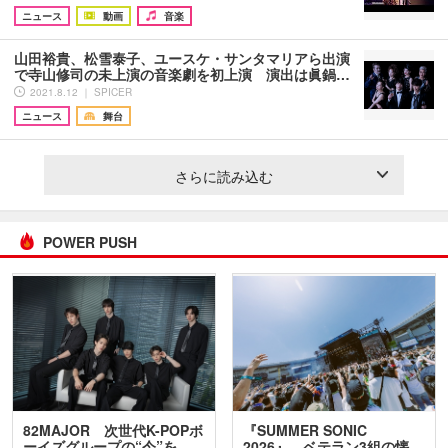
ニュース
動画
音楽
山田裕貴、松雪泰子、ユースケ・サンタマリアら出演
で寺山修司の未上演の音楽劇を初上演 演出は眞鍋…
2021.8.12 ｜ SPICER
ニュース
舞台
さらに読み込む
POWER PUSH
82MAJOR 次世代K-POPボ
『SUMMER SONIC
ーイズグループの“今”を
2026』、ベテラン3組の懐…