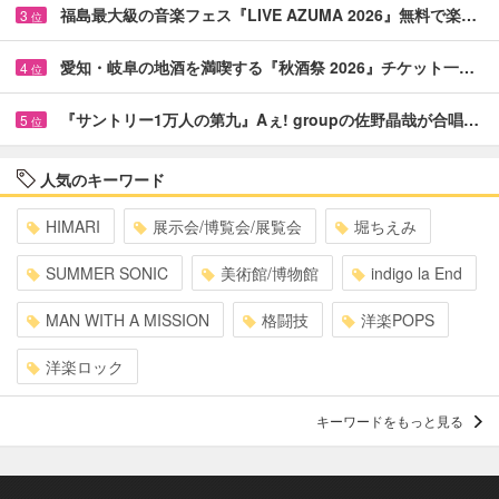
福島最大級の音楽フェス『LIVE AZUMA 2026』無料で楽…
3
位
愛知・岐阜の地酒を満喫する『秋酒祭 2026』チケット一…
4
位
『サントリー1万人の第九』Aぇ! groupの佐野晶哉が合唱…
5
位
人気のキーワード
HIMARI
展示会/博覧会/展覧会
堀ちえみ
SUMMER SONIC
美術館/博物館
indigo la End
MAN WITH A MISSION
格闘技
洋楽POPS
洋楽ロック
キーワードをもっと見る