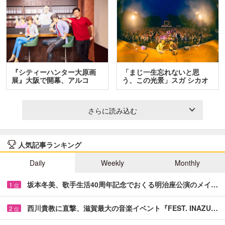
『シティーハンター大原画
「まじ一生忘れないと思
展』大阪で開幕、アルコ
う、この光景」スガ シカオ
＆…
と…
さらに読み込む
人気記事ランキング
Daily
Weekly
Monthly
坂本冬美、歌手生活40周年記念でおくる明治座公演のメイ…
1
位
西川貴教に直撃、滋賀最大の音楽イベント『FEST. INAZU…
2
位