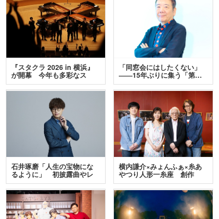
『スタクラ 2026 in 横浜』
「同窓会にはしたくない」
が開幕 今年も多彩なス
――15年ぶりに集う「第…
テ…
石井琢磨「人生の宝物にな
横内謙介×みょんふぁ×糸あ
るように」 初披露曲やレ
やつり人形一糸座 創作
ア…
人…