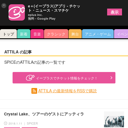
×
e＋(イープラス)アプリ - チケッ
ト・ニュース・スマチケ
表示
eplus inc.
無料 - Google Play
トップ
新着
音楽
クラシック
舞台
アニメ・ゲーム
イベン
ATTILA の記事
SPICEのATTILAの記事の一覧です
イープラスでチケット情報をチェック！
ATTILA の最新情報をRSSで購読
Crystal Lake、ツアーのゲストにアッティラ
2018.1.11 ｜ SPICER