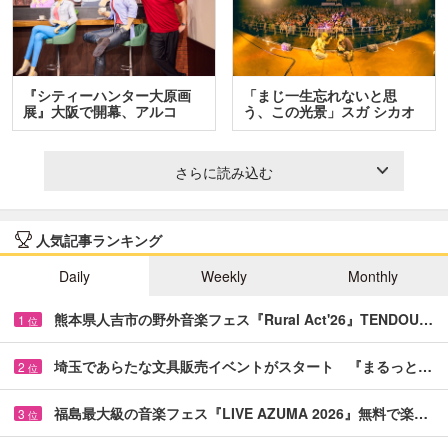
『シティーハンター大原画
「まじ一生忘れないと思
展』大阪で開幕、アルコ
う、この光景」スガ シカオ
＆…
と…
さらに読み込む
人気記事ランキング
Daily
Weekly
Monthly
熊本県人吉市の野外音楽フェス『Rural Act'26』TENDOU…
1
位
埼玉であらたな文具販売イベントがスタート 『まるっと…
2
位
福島最大級の音楽フェス『LIVE AZUMA 2026』無料で楽…
3
位