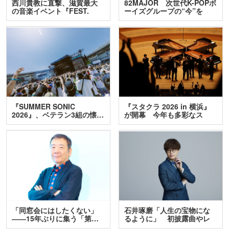
西川貴教に直撃、滋賀最大
82MAJOR 次世代K-POPボ
の音楽イベント『FEST.
ーイズグループの“今”を
INA…
訊…
『SUMMER SONIC
『スタクラ 2026 in 横浜』
2026』、ベテラン3組の懐…
が開幕 今年も多彩なス
テ…
「同窓会にはしたくない」
石井琢磨「人生の宝物にな
――15年ぶりに集う「第…
るように」 初披露曲やレ
ア…