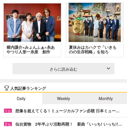
横内謙介×みょんふぁ×糸あ
夏休みはカハクで「いきも
やつり人形一糸座 創作
のの生存戦略」を知ろ
人…
う！ …
さらに読み込む
人気記事ランキング
Daily
Weekly
Monthly
想像を超えてくる！ミュージカルファン必聴 日本ミュー…
1
位
仙台貨物 2年半ぶり活動再開！ 新曲「いっち! いっち!!…
2
位