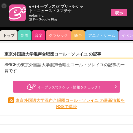
×
e＋(イープラス)アプリ - チケッ
ト・ニュース・スマチケ
表示
eplus inc.
無料 - Google Play
トップ
新着
音楽
クラシック
舞台
アニメ・ゲーム
イベン
東京外国語大学混声合唱団コール・ソレイユ の記事
SPICEの東京外国語大学混声合唱団コール・ソレイユの記事の一
覧です
イープラスでチケット情報をチェック！
東京外国語大学混声合唱団コール・ソレイユ の最新情報を
RSSで購読