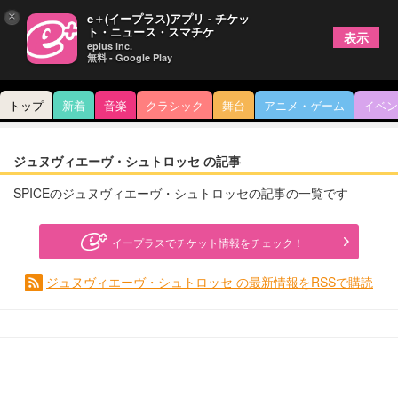
×
e＋(イープラス)アプリ - チケッ
ト・ニュース・スマチケ
表示
eplus inc.
無料 - Google Play
トップ
新着
音楽
クラシック
舞台
アニメ・ゲーム
イベン
ジュヌヴィエーヴ・シュトロッセ の記事
SPICEのジュヌヴィエーヴ・シュトロッセの記事の一覧です
イープラスでチケット情報をチェック！
ジュヌヴィエーヴ・シュトロッセ の最新情報をRSSで購読