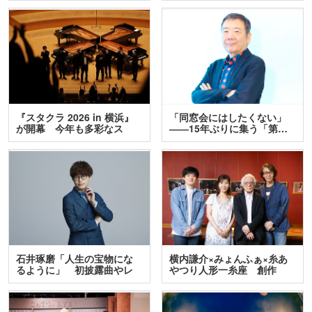
『スタクラ 2026 in 横浜』
「同窓会にはしたくない」
が開幕 今年も多彩なス
――15年ぶりに集う「第…
テ…
石井琢磨「人生の宝物にな
横内謙介×みょんふぁ×糸あ
るように」 初披露曲やレ
やつり人形一糸座 創作
ア…
人…