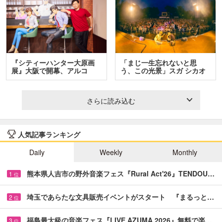
『シティーハンター大原画
「まじ一生忘れないと思
展』大阪で開幕、アルコ
う、この光景」スガ シカオ
＆…
と…
さらに読み込む
人気記事ランキング
Daily
Weekly
Monthly
熊本県人吉市の野外音楽フェス『Rural Act'26』TENDOU…
1
位
埼玉であらたな文具販売イベントがスタート 『まるっと…
2
位
福島最大級の音楽フェス『LIVE AZUMA 2026』無料で楽…
3
位