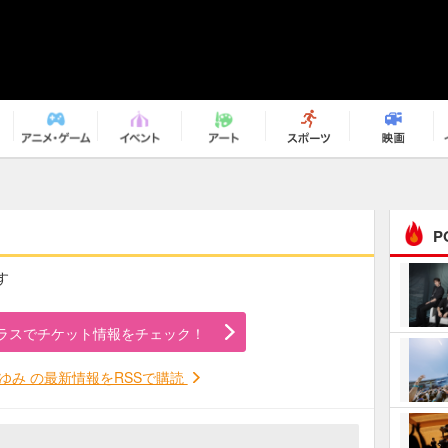
P
す
まるで原作の世界から飛
び出してきたよう！ 圧…
ラスでチケット情報をチェック！
ｅｐｌｕｓ ｗｅｅｋｅ
ｎｄ ｃｌｕｂ
ゆみ の最新情報をRSSで購読
ＲｅｏＮａ“ピルグリム”