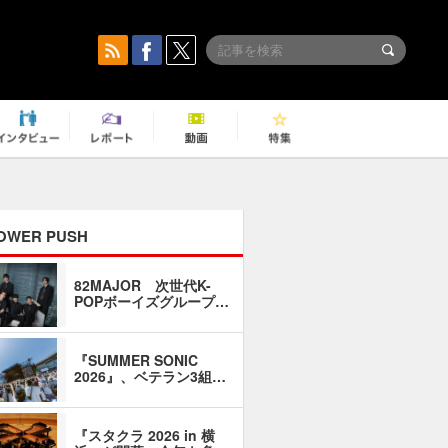
OWER PUSH
82MAJOR 次世代K-
「同窓会に
POPボーイズグループ…
い」――1
『SUMMER SONIC
石井琢磨「
2026』、ベテラン3組…
なるように
『スタクラ 2026 in 横
横内謙介×