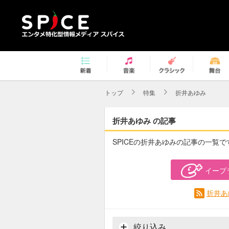
トップ
特集
折井あゆみ
折井あゆみ の記事
SPICEの折井あゆみの記事の一覧で
イープ
折井あ
絞り込み