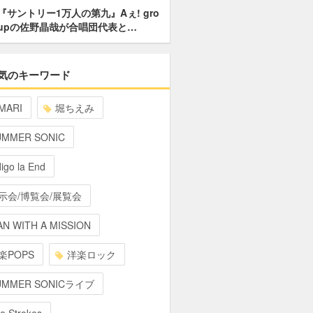
『サントリー1万人の第九』Aぇ! gro
upの佐野晶哉が合唱団代表と…
気のキーワード
MARI
堀ちえみ
UMMER SONIC
digo la End
示会/博覧会/展覧会
N WITH A MISSION
楽POPS
洋楽ロック
UMMER SONICライブ