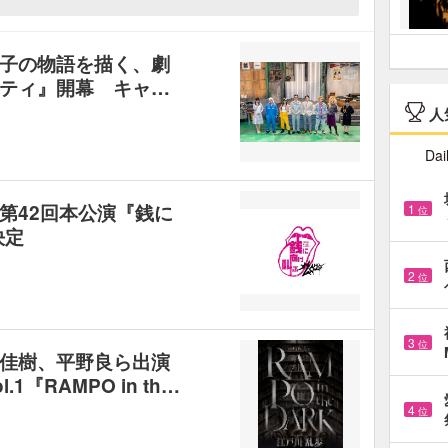
子の物語を描く、劇
ティ』開幕 キャ…
人
Dai
第42回本公演『銭に
1
位
決定
2
位
3
位
佳樹、平野良ら出演
『RAMPO in th…
4
位