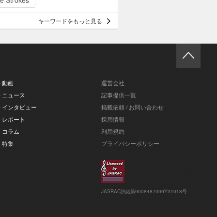
e Strokes
キーワードをもっと見る
- 動画
運営会社
- ニュース
記事提供一覧
- インタビュー
掲載依頼 / お問い合わせ
- レポート
採用情報
- コラム
利用規約
- 特集
プライバシーポリシー
JASRAC許諾第9008487009Y31018号