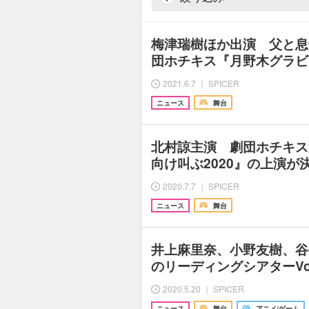
梅津瑞樹ほか出演 父と息
団ホチキス『月野木グラビ
2021.6.7 ｜ SPICER
ニュース
舞台
北村諒主演 劇団ホチキス
向け叫ぶ2020』の上演が
2020.7.7 ｜ SPICER
ニュース
舞台
井上麻里奈、小野友樹、谷
のリーディングシアターVol.1
2020.5.20 ｜ SPICER
ニュース
舞台
アニメ/ゲーム