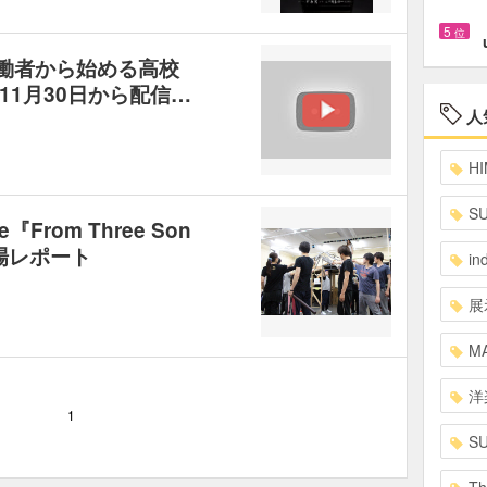
5
位
労働者から始める高校
1月30日から配信…
人
HI
S
From Three Son
稽古場レポート
in
展
MA
洋
1
S