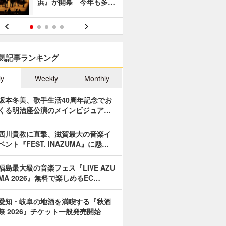
浜』が開幕 今年も多…
あやつり人
気記事ランキング
ly
Weekly
Monthly
坂本冬美、歌手生活40周年記念でお
くる明治座公演のメインビジュア…
西川貴教に直撃、滋賀最大の音楽イ
ベント『FEST. INAZUMA』に懸…
福島最大級の音楽フェス『LIVE AZU
MA 2026』無料で楽しめるEC…
愛知・岐阜の地酒を満喫する『秋酒
祭 2026』チケット一般発売開始