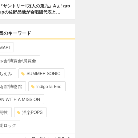
『サントリー1万人の第九』Aぇ! gro
upの佐野晶哉が合唱団代表と…
気のキーワード
MARI
示会/博覧会/展覧会
ちえみ
SUMMER SONIC
術館/博物館
indigo la End
N WITH A MISSION
闘技
洋楽POPS
楽ロック