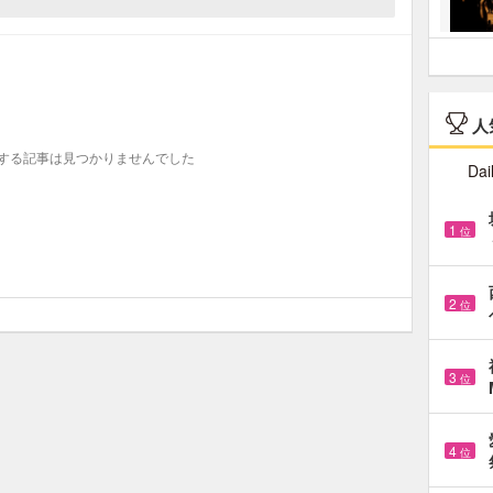
人
する記事は見つかりませんでした
Dai
1
位
2
位
3
位
4
位