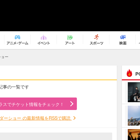
ショー
P
の記事の一覧です
まるで原作の世界から飛
び出してきたよう！ 圧…
ラスでチケット情報をチェック！
ｅｐｌｕｓ ｗｅｅｋｅ
ｎｄ ｃｌｕｂ
ダーショー の最新情報をRSSで購読
ＲｅｏＮａ“ピルグリム”