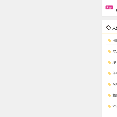
5
位
人
HI
展
堀
美
MA
格
洋