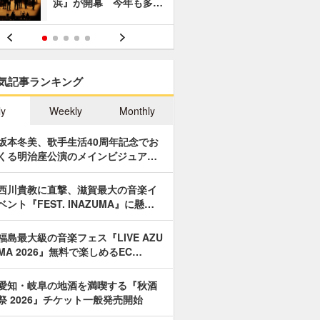
浜』が開幕 今年も多…
あやつり人
気記事ランキング
ly
Weekly
Monthly
坂本冬美、歌手生活40周年記念でお
くる明治座公演のメインビジュア…
西川貴教に直撃、滋賀最大の音楽イ
ベント『FEST. INAZUMA』に懸…
福島最大級の音楽フェス『LIVE AZU
MA 2026』無料で楽しめるEC…
愛知・岐阜の地酒を満喫する『秋酒
祭 2026』チケット一般発売開始