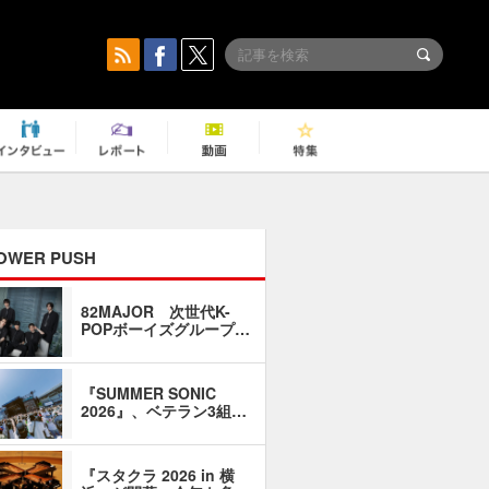
OWER PUSH
82MAJOR 次世代K-
「同窓会に
POPボーイズグループ…
い」――1
『SUMMER SONIC
石井琢磨「
2026』、ベテラン3組…
なるように
『スタクラ 2026 in 横
横内謙介×