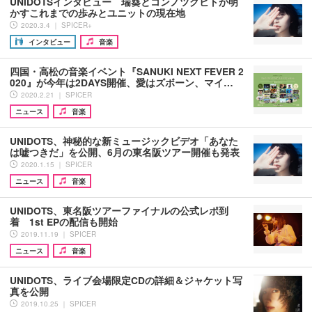
UNIDOTSインタビュー 瑞葵とコンノツグヒトが明
かすこれまでの歩みとユニットの現在地
2020.3.4 ｜ SPICER+
インタビュー
音楽
四国・高松の音楽イベント『SANUKI NEXT FEVER 2
020』が今年は2DAYS開催、愛はズボーン、マイ…
2020.2.21 ｜ SPICER
ニュース
音楽
UNIDOTS、神秘的な新ミュージックビデオ「あなた
は嘘つきだ」を公開、6月の東名阪ツアー開催も発表
2020.1.15 ｜ SPICER
ニュース
音楽
UNIDOTS、東名阪ツアーファイナルの公式レポ到
着 1st EPの配信も開始
2019.11.19 ｜ SPICER
ニュース
音楽
UNIDOTS、ライブ会場限定CDの詳細＆ジャケット写
真を公開
2019.10.25 ｜ SPICER