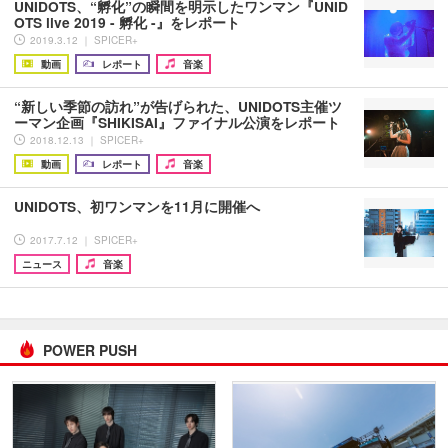
UNIDOTS、“孵化”の瞬間を明示したワンマン『UNID
OTS live 2019 - 孵化 -』をレポート
2019.3.12 ｜ SPICER+
動画
レポート
音楽
“新しい季節の訪れ”が告げられた、UNIDOTS主催ツ
ーマン企画『SHIKISAI』ファイナル公演をレポート
2018.12.13 ｜ SPICER+
動画
レポート
音楽
UNIDOTS、初ワンマンを11月に開催へ
2017.7.12 ｜ SPICER+
ニュース
音楽
POWER PUSH