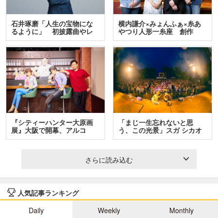
石井琢磨「人生の宝物にな
横内謙介×みょんふぁ×糸あ
るように」 初披露曲やレ
やつり人形一糸座 創作
ア…
人…
『シティーハンター大原画
「まじ一生忘れないと思
展』大阪で開幕、アルコ
う、この光景」スガ シカオ
＆…
と…
さらに読み込む
人気記事ランキング
Daily
Weekly
Monthly