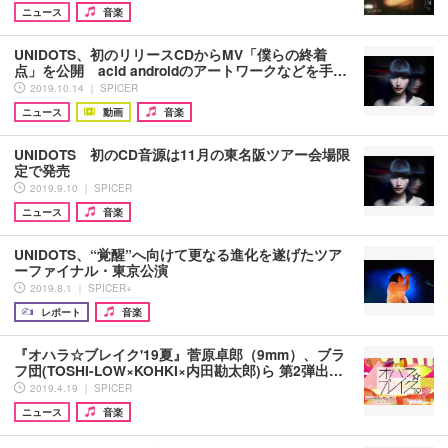
ニュース
音楽
UNIDOTS、初のリリースCDからMV「僕らの終着
点」を公開 acid androidのアートワークなどを手…
2019.10.14 ｜ SPICER
ニュース
動画
音楽
UNIDOTS 初のCD音源は11月の東名阪ツアー会場限
定で発売
2019.9.10 ｜ SPICER
ニュース
音楽
UNIDOTS、“覚醒”へ向けて更なる進化を遂げたツア
ーファイナル・東京公演
2019.8.1 ｜ SPICER+
レポート
音楽
『オハラ☆ブレイク'19夏』菅原卓郎（9mm）、ブラ
フ団(TOSHI-LOW×KOHKI×内田勘太郎)ら 第2弾出…
2019.4.19 ｜ SPICER
ニュース
音楽