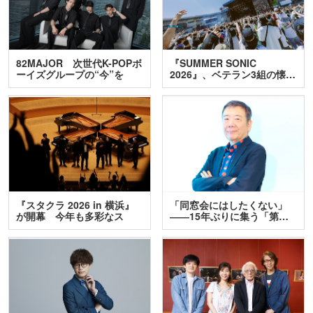
82MAJOR 次世代K-POPボ
『SUMMER SONIC
ーイズグループの“今”を
2026』、ベテラン3組の懐…
訊…
『スタクラ 2026 in 横浜』
「同窓会にはしたくない」
が開幕 今年も多彩なス
――15年ぶりに集う「第…
テ…