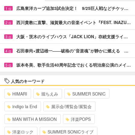
広島東洋カープ追加3試合決定！ 9/25巨人戦などチケッ…
1
位
西川貴教に直撃、滋賀最大の音楽イベント『FEST. INAZU…
2
位
大阪・茨木のライブハウス「JACK LION」存続支援ライ…
3
位
石田泰尚×渡辺雄一――破格の“音楽魂”が静かに燃える …
4
位
坂本冬美、歌手生活40周年記念でおくる明治座公演のメイ…
5
位
人気のキーワード
HIMARI
堀ちえみ
SUMMER SONIC
indigo la End
展示会/博覧会/展覧会
MAN WITH A MISSION
洋楽POPS
洋楽ロック
SUMMER SONICライブ