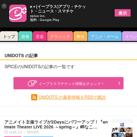
×
e＋(イープラス)アプリ - チケッ
ト・ニュース・スマチケ
表示
eplus inc.
無料 - Google Play
トップ
新着
音楽
クラシック
舞台
アニメ・ゲーム
イベン
UNIDOTS の記事
SPICEのUNIDOTSの記事の一覧です
イープラスでチケット情報をチェック！
UNIDOTS の最新情報をRSSで購読
アニメイト主催ライブが2Daysにパワーアップ！『an
imate Theater LIVE 2026 ～spring～』岬なこ…
2026.3.2 ｜ SPICER