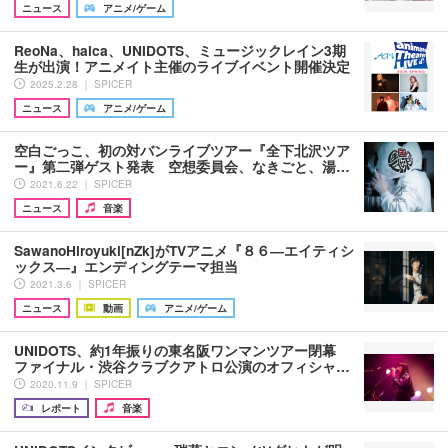
ニュース
アニメ/ゲーム
ReoNa、halca、UNIDOTS、ミュージックレイン3期
生が出演！アニメイト主催のライブイベント開催決定
2025.2.28 ｜ SPICER
ニュース
アニメ/ゲーム
空白ごっこ、初の対バンライブツアー『全下北沢ツア
ー』第二弾ゲスト発表 空想委員会、なきごと、湯…
2021.6.22 ｜ SPICER
ニュース
音楽
SawanoHiroyuki[nZk]がTVアニメ『８６―エイティシ
ックス―』エンディングテーマ担当
2021.3.6 ｜ SPICER
ニュース
動画
アニメ/ゲーム
UNIDOTS、約1年振りの東名阪ワンマンツアー閉幕
ファイナル・渋谷クラブクアトロ公演のオフィシャ…
2020.11.9 ｜ SPICER
レポート
音楽