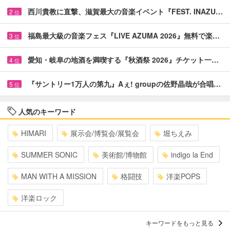
西川貴教に直撃、滋賀最大の音楽イベント『FEST. INAZU…
2
位
福島最大級の音楽フェス『LIVE AZUMA 2026』無料で楽…
3
位
愛知・岐阜の地酒を満喫する『秋酒祭 2026』チケット一…
4
位
『サントリー1万人の第九』Aぇ! groupの佐野晶哉が合唱…
5
位
人気のキーワード
HIMARI
展示会/博覧会/展覧会
堀ちえみ
SUMMER SONIC
美術館/博物館
indigo la End
MAN WITH A MISSION
格闘技
洋楽POPS
洋楽ロック
キーワードをもっと見る