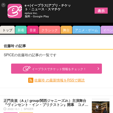
×
e＋(イープラス)アプリ - チケッ
ト・ニュース・スマチケ
表示
eplus inc.
無料 - Google Play
トップ
新着
音楽
クラシック
舞台
アニメ・ゲーム
イベン
佐藤玲 の記事
SPICEの佐藤玲の記事の一覧です
イープラスでチケット情報をチェック！
佐藤玲 の最新情報をRSSで購読
正門良規（Aぇ! group/関西ジャニーズJr.）主演舞台
『ヴィンセント・イン・ブリクストン』開幕 コメ…
2022.10.1 ｜ SPICER