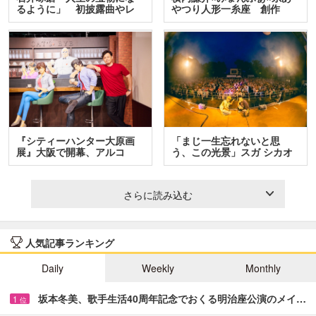
るように」 初披露曲やレ
やつり人形一糸座 創作
ア…
人…
『シティーハンター大原画
「まじ一生忘れないと思
展』大阪で開幕、アルコ
う、この光景」スガ シカオ
＆…
と…
さらに読み込む
人気記事ランキング
Daily
Weekly
Monthly
坂本冬美、歌手生活40周年記念でおくる明治座公演のメイ…
1
位