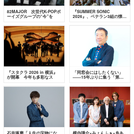
82MAJOR 次世代K-POPボ
『SUMMER SONIC
ーイズグループの“今”を
2026』、ベテラン3組の懐…
訊…
『スタクラ 2026 in 横浜』
「同窓会にはしたくない」
が開幕 今年も多彩なス
――15年ぶりに集う「第…
テ…
石井琢磨「人生の宝物にな
横内謙介×みょんふぁ×糸あ