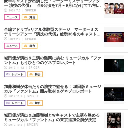
豪華キャストが出演した『マーダーミステリーシアタ
ー 演技の代償』 全6公演を7月～9月にかけてTV初…
2021.7.5 ｜ SPICER
ニュース
舞台
全編アドリブ×リアル体験型ステージ マーダーミス
テリーシアター『演技の代償』総勢36名のキャスト…
2021.2.2 ｜ SPICER
ニュース
舞台
城田優が演出＆主演の難関に挑む ミュージカル『ファ
ントム』もうひとつのゲネプロレポート
2019.11.12 ｜ SPICER
レポート
舞台
加藤和樹が体当たりの演技で魅せる！ 城田版ミュージ
カル『ファントム』囲み取材＆ゲネプロレポート
2019.11.9 ｜ SPICER
レポート
舞台
城田優が演出＆加藤和樹とWキャストで主演を務める
ミュージカル『ファントム』の東京追加公演が決定
2019.10.3 ｜ SPICER