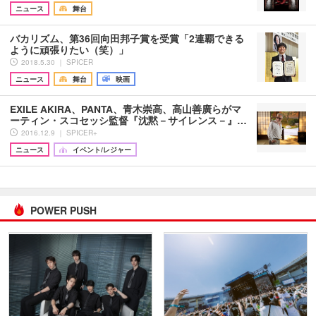
ニュース
舞台
バカリズム、第36回向田邦子賞を受賞「2連覇できる
ように頑張りたい（笑）」
2018.5.30 ｜ SPICER
ニュース
舞台
映画
EXILE AKIRA、PANTA、青木崇高、高山善廣らがマ
ーティン・スコセッシ監督『沈黙－サイレンス－』…
2016.12.9 ｜ SPICER+
ニュース
イベント/レジャー
POWER PUSH