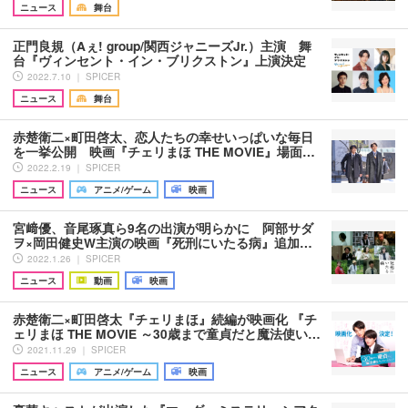
ニュース
舞台
正門良規（Aぇ! group/関西ジャニーズJr.）主演 舞
台『ヴィンセント・イン・ブリクストン』上演決定
2022.7.10 ｜ SPICER
ニュース
舞台
赤楚衛二×町田啓太、恋人たちの幸せいっぱいな毎日
を一挙公開 映画『チェリまほ THE MOVIE』場面…
2022.2.19 ｜ SPICER
ニュース
アニメ/ゲーム
映画
宮﨑優、音尾琢真ら9名の出演が明らかに 阿部サダ
ヲ×岡田健史W主演の映画『死刑にいたる病』追加…
2022.1.26 ｜ SPICER
ニュース
動画
映画
赤楚衛二×町田啓太『チェリまほ』続編が映画化 『チ
ェリまほ THE MOVIE ～30歳まで童貞だと魔法使い…
2021.11.29 ｜ SPICER
ニュース
アニメ/ゲーム
映画