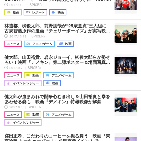
2017.11.2 ｜ SPICER
動画
レポート
映画
林遣都、栁俊太郎、前野朋哉が“25歳童貞”三人組に
古泉智浩原作の漫画『チェリーボーイズ』が実写映…
2017.10.13 ｜ SPICER+
ニュース
アニメ/ゲーム
映画
健太郎、山田裕貴、岩永ジョーイ、栁俊太郎らが勢ぞ
ろい！映画『デメキン』第二弾ポスター＆場面写真…
2017.9.7 ｜ SPICER+
ニュース
動画
アニメ/ゲーム
イベント/レジャー
映画
健太郎が血まみれで闘争心むき出し＆山田裕貴と拳を
あわせる姿も 映画『デメキン』特報映像が解禁
2017.8.3 ｜ SPICER+
ニュース
動画
アニメ/ゲーム
イベント/レジャー
窪田正孝、こだわりのコーヒーを振る舞う 映画『東
京喰種 トーキョーグール』公開直前イベントで