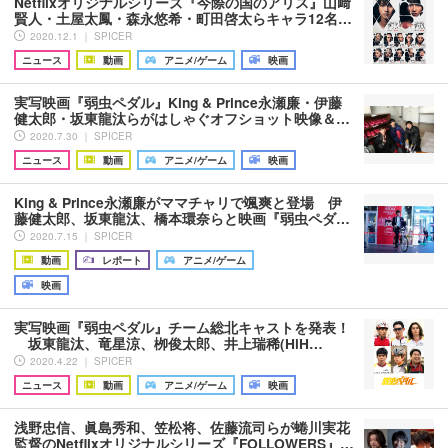
Netflixオリジナルシリーズ『今際の国のアリス』山﨑
賢人・土屋太鳳・森永悠希・町田啓太らキャラ12名…
2020.12.1 ｜ SPICER
ニュース
動画
アニメ/ゲーム
映画
実写映画『弱虫ペダル』King & Prince永瀬廉・伊藤
健太郎・坂東龍汰らがはしゃぐオフショット映像＆…
2020.7.30 ｜ SPICER
ニュース
動画
アニメ/ゲーム
映画
King & Prince永瀬廉がママチャリで颯爽と登場 伊
藤健太郎、坂東龍汰、橋本環奈らと映画『弱虫ペダ…
2020.7.15 ｜ SPICER
動画
レポート
アニメ/ゲーム
映画
実写映画『弱虫ペダル』チーム総北キャストを発表！
坂東龍汰、竜星涼、栁俊太郎、井上瑞稀(HiH…
2020.4.22 ｜ SPICER
ニュース
動画
アニメ/ゲーム
映画
浅野忠信、眞島秀和、笠松将、佐藤流司らが蜷川実花
監督のNetflixオリジナルシリーズ『FOLLOWERS』…