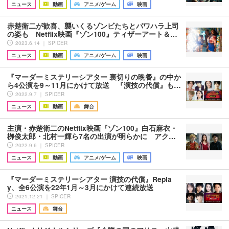
ニュース
動画
アニメ/ゲーム
映画
赤楚衛二が歓喜、襲いくるゾンビたちとパワハラ上司
の姿も Netflix映画『ゾン100』ティザーアート＆…
2023.6.14 ｜ SPICER
ニュース
動画
アニメ/ゲーム
映画
『マーダーミステリーシアター 裏切りの晩餐』の中か
ら4公演を9～11月にかけて放送 『演技の代償』も…
2022.9.7 ｜ SPICER
ニュース
動画
舞台
主演・赤楚衛二のNetflix映画『ゾン100』白石麻衣・
栁俊太郎・北村一輝ら7名の出演が明らかに アク…
2022.9.6 ｜ SPICER
ニュース
動画
アニメ/ゲーム
映画
『マーダーミステリーシアター 演技の代償』Repla
y、全6公演を22年1月～3月にかけて連続放送
2021.12.21 ｜ SPICER
ニュース
舞台