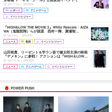
2017.7.21 ｜ SPICER
レポート
アニメ/ゲーム
イベント/レジャー
『HiGH&LOW THE MOVIE 2』White Rascals・AIZA
WA（鬼龍院翔）らが脱退 西村一輝、廣瀬智…
2017.6.4 ｜ SPICER+
ニュース
動画
イベント/レジャー
山田裕貴、リーゼント＆学ラン姿で健太郎主演の映画
『デメキン』に参戦！ アクションは『HiGH＆LOW…
2017.5.19 ｜ SPICER+
ニュース
アニメ/ゲーム
イベント/レジャー
POWER PUSH