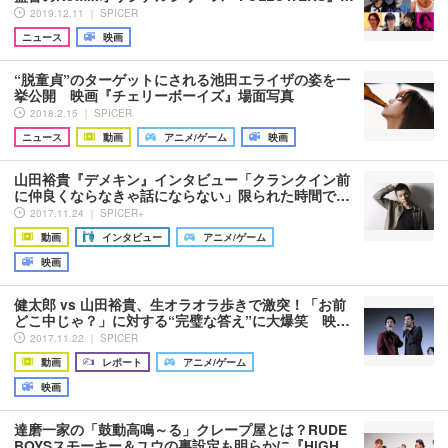
2019.12.11 ｜ SPICER
ニュース
映画
“脱童貞”のターゲットにされる池田エライザの姿を一
挙公開 映画『チェリーボーイズ』場面写真
2018.2.15 ｜ SPICER
ニュース
動画
アニメ/ゲーム
映画
山田裕貴『デメキン』インタビュー「クランクイン前
に仲良くならなきゃ話にならない」限られた時間で…
2017.11.24 ｜ SPICER+
動画
インタビュー
アニメ/ゲーム
映画
健太郎 vs 山田裕貴、生オラオラ歩きで激突！「お前
どこ中じゃ？」に対する“完璧な答え”に大爆笑 映…
2017.11.22 ｜ SPICER
動画
レポート
アニメ/ゲーム
映画
達磨一家の「鼓動高鳴～る」クレープ屋とは？RUDE
BOYSスモーキー＆ユウの裏設定も明らかに『HiGH…