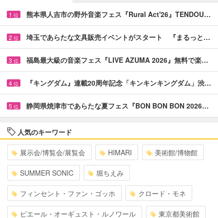
熊本県人吉市の野外音楽フェス『Rural Act'26』TENDOU…
1
位
埼玉であらたな文具販売イベントがスタート 『まるっと…
2
位
福島最大級の音楽フェス『LIVE AZUMA 2026』無料で楽…
3
位
『キングダム』連載20周年記念「キンキンキングダム」渋…
4
位
静岡県焼津市であらたな夏フェス『BON BON BON 2026…
5
位
人気のキーワード
展示会/博覧会/展覧会
HIMARI
美術館/博物館
SUMMER SONIC
堀ちえみ
フィンセント・ファン・ゴッホ
クロード・モネ
ピエール・オーギュスト・ルノワール
東京都美術館