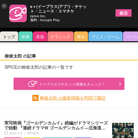
×
e＋(イープラス)アプリ - チケッ
ト・ニュース・スマチケ
表示
eplus inc.
無料 - Google Play
トップ
新着
音楽
クラシック
舞台
アニメ・ゲーム
イベン
柳俊太郎 の記事
SPICEの柳俊太郎の記事の一覧です
イープラスでチケット情報をチェック！
柳俊太郎 の最新情報をRSSで購読
実写映画『ゴールデンカムイ』続編がドラマシリーズ
で始動 『連続ドラマW ゴールデンカムイ―北海道…
2024.3.5 ｜ SPICER