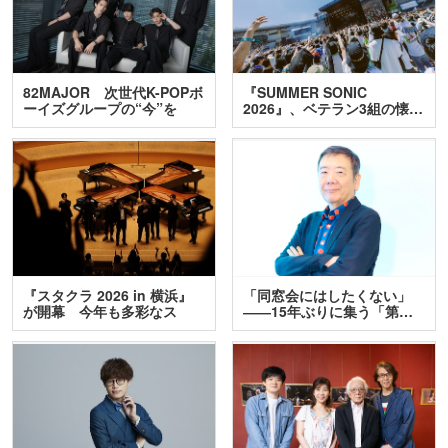
82MAJOR 次世代K-POPボ
『SUMMER SONIC
ーイズグループの“今”を
2026』、ベテラン3組の懐…
訊…
『スタクラ 2026 in 横浜』
「同窓会にはしたくない」
が開幕 今年も多彩なス
――15年ぶりに集う「第…
テ…