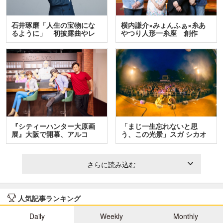
石井琢磨「人生の宝物にな
横内謙介×みょんふぁ×糸あ
るように」 初披露曲やレ
やつり人形一糸座 創作
ア…
人…
『シティーハンター大原画
「まじ一生忘れないと思
展』大阪で開幕、アルコ
う、この光景」スガ シカオ
＆…
と…
さらに読み込む
人気記事ランキング
Daily
Weekly
Monthly