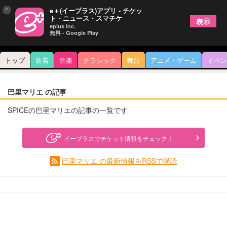
×
e＋(イープラス)アプリ - チケッ
ト・ニュース・スマチケ
表示
eplus inc.
無料 - Google Play
トップ
新着
音楽
クラシック
舞台
アニメ・ゲーム
イベン
巴里マリエ の記事
SPICEの巴里マリエの記事の一覧です
イープラスでチケット情報をチェック！
巴里マリエ の最新情報をRSSで購読