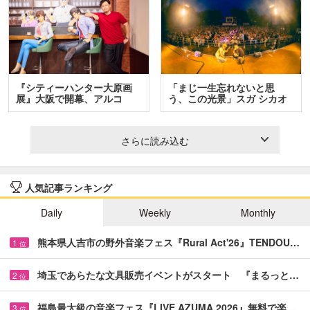
『シティーハンター大原画
「まじ一生忘れないと思
展』大阪で開幕、アルコ
う、この光景」スガ シカオ
＆…
と…
さらに読み込む
人気記事ランキング
Daily
Weekly
Monthly
熊本県人吉市の野外音楽フェス『Rural Act'26』TENDOU…
1
位
埼玉であらたな文具販売イベントがスタート 『まるっと…
2
位
福島最大級の音楽フェス『LIVE AZUMA 2026』無料で楽…
3
位