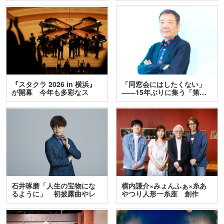
『スタクラ 2026 in 横浜』
「同窓会にはしたくない」
が開幕 今年も多彩なス
――15年ぶりに集う「第…
テ…
石井琢磨「人生の宝物にな
横内謙介×みょんふぁ×糸あ
るように」 初披露曲やレ
やつり人形一糸座 創作
ア…
人…