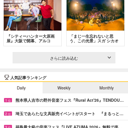
『シティーハンター大原画
「まじ一生忘れないと思
展』大阪で開幕、アルコ
う、この光景」スガ シカオ
＆…
と…
さらに読み込む
人気記事ランキング
Daily
Weekly
Monthly
熊本県人吉市の野外音楽フェス『Rural Act'26』TENDOU…
1
位
埼玉であらたな文具販売イベントがスタート 『まるっと…
2
位
福島最大級の音楽フェス『LIVE AZUMA 2026』無料で楽…
3
位