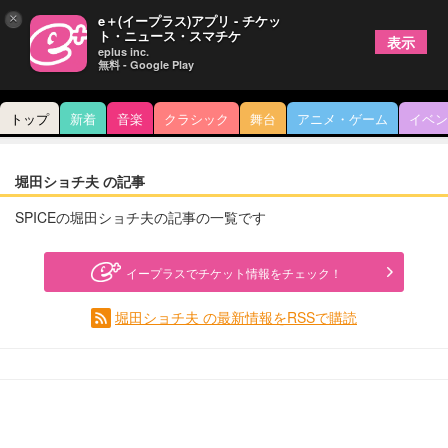
×
e＋(イープラス)アプリ - チケッ
ト・ニュース・スマチケ
表示
eplus inc.
無料 - Google Play
トップ
新着
音楽
クラシック
舞台
アニメ・ゲーム
イベン
堀田ショチ夫 の記事
SPICEの堀田ショチ夫の記事の一覧です
イープラスでチケット情報をチェック！
堀田ショチ夫 の最新情報をRSSで購読