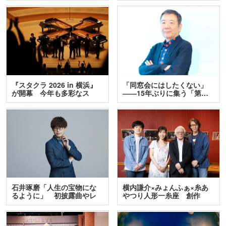
『スタクラ 2026 in 横浜』
「同窓会にはしたくない」
が開幕 今年も多彩なス
――15年ぶりに集う「第…
テ…
石井琢磨「人生の宝物にな
横内謙介×みょんふぁ×糸あ
るように」 初披露曲やレ
やつり人形一糸座 創作
ア…
人…