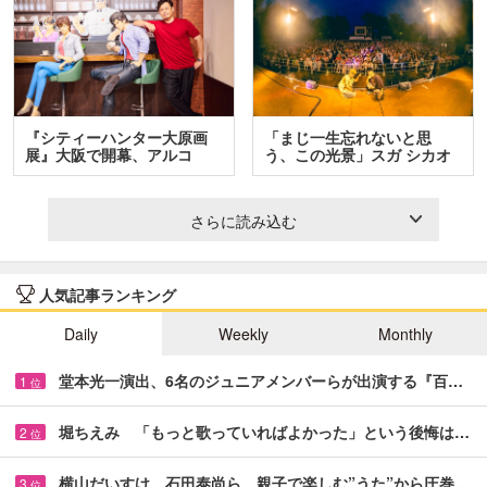
『シティーハンター大原画
「まじ一生忘れないと思
展』大阪で開幕、アルコ
う、この光景」スガ シカオ
＆…
と…
さらに読み込む
人気記事ランキング
Daily
Weekly
Monthly
堂本光一演出、6名のジュニアメンバーらが出演する『百…
1
位
堀ちえみ 「もっと歌っていればよかった」という後悔は…
2
位
横山だいすけ、石田泰尚ら 親子で楽しむ”うた”から圧巻…
3
位