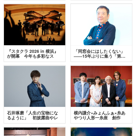
『スタクラ 2026 in 横浜』
「同窓会にはしたくない」
が開幕 今年も多彩なス
――15年ぶりに集う「第…
テ…
石井琢磨「人生の宝物にな
横内謙介×みょんふぁ×糸あ
るように」 初披露曲やレ
やつり人形一糸座 創作
ア…
人…