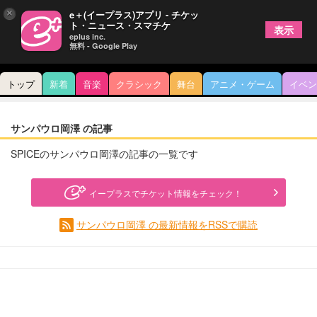
×
e＋(イープラス)アプリ - チケッ
ト・ニュース・スマチケ
表示
eplus inc.
無料 - Google Play
トップ
新着
音楽
クラシック
舞台
アニメ・ゲーム
イベン
サンパウロ岡澤 の記事
SPICEのサンパウロ岡澤の記事の一覧です
イープラスでチケット情報をチェック！
サンパウロ岡澤 の最新情報をRSSで購読