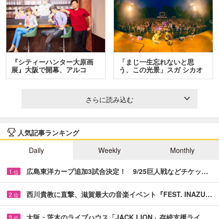
『シティーハンター大原画
「まじ一生忘れないと思
展』大阪で開幕、アルコ
う、この光景」スガ シカオ
＆…
と…
さらに読み込む
人気記事ランキング
Daily
Weekly
Monthly
広島東洋カープ追加3試合決定！ 9/25巨人戦などチケッ…
1
位
西川貴教に直撃、滋賀最大の音楽イベント『FEST. INAZU…
2
位
大阪・茨木のライブハウス「JACK LION」存続支援ライ…
3
位