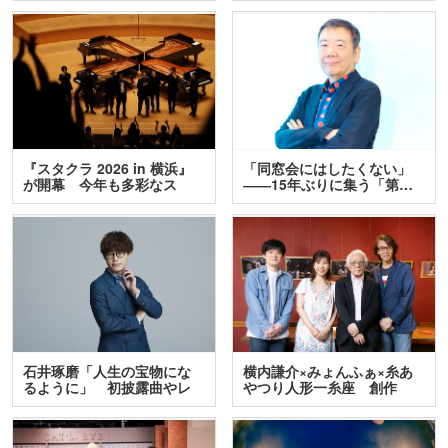
『スタクラ 2026 in 横浜』
「同窓会にはしたくない」
が開幕 今年も多彩なス
――15年ぶりに集う「第…
テ…
石井琢磨「人生の宝物にな
横内謙介×みょんふぁ×糸あ
るように」 初披露曲やレ
やつり人形一糸座 創作
ア…
人…