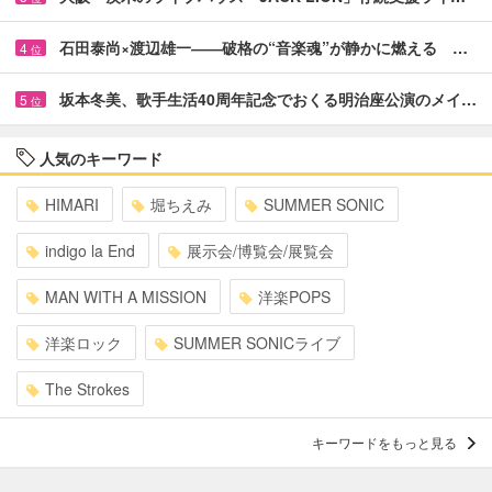
石田泰尚×渡辺雄一――破格の“音楽魂”が静かに燃える …
4
位
坂本冬美、歌手生活40周年記念でおくる明治座公演のメイ…
5
位
人気のキーワード
HIMARI
堀ちえみ
SUMMER SONIC
indigo la End
展示会/博覧会/展覧会
MAN WITH A MISSION
洋楽POPS
洋楽ロック
SUMMER SONICライブ
The Strokes
キーワードをもっと見る