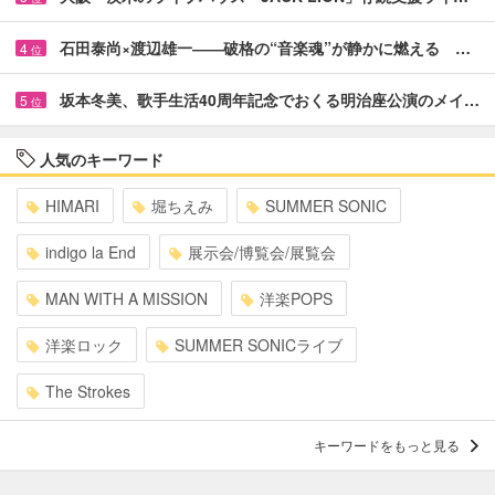
石田泰尚×渡辺雄一――破格の“音楽魂”が静かに燃える …
4
位
坂本冬美、歌手生活40周年記念でおくる明治座公演のメイ…
5
位
人気のキーワード
HIMARI
堀ちえみ
SUMMER SONIC
indigo la End
展示会/博覧会/展覧会
MAN WITH A MISSION
洋楽POPS
洋楽ロック
SUMMER SONICライブ
The Strokes
キーワードをもっと見る