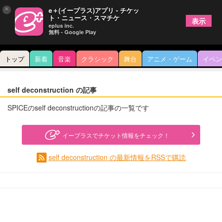
×
e＋(イープラス)アプリ - チケッ
ト・ニュース・スマチケ
表示
eplus inc.
無料 - Google Play
トップ
新着
音楽
クラシック
舞台
アニメ・ゲーム
イベン
self deconstruction の記事
SPICEのself deconstructionの記事の一覧です
イープラスでチケット情報をチェック！
self deconstruction の最新情報をRSSで購読