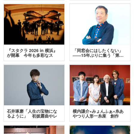
『スタクラ 2026 in 横浜』
「同窓会にはしたくない」
が開幕 今年も多彩なス
――15年ぶりに集う「第…
テ…
石井琢磨「人生の宝物にな
横内謙介×みょんふぁ×糸あ
るように」 初披露曲やレ
やつり人形一糸座 創作
ア…
人…