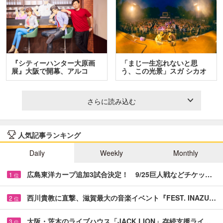
『シティーハンター大原画
「まじ一生忘れないと思
展』大阪で開幕、アルコ
う、この光景」スガ シカオ
＆…
と…
さらに読み込む
人気記事ランキング
Daily
Weekly
Monthly
広島東洋カープ追加3試合決定！ 9/25巨人戦などチケッ…
1
位
西川貴教に直撃、滋賀最大の音楽イベント『FEST. INAZU…
2
位
大阪・茨木のライブハウス「JACK LION」存続支援ライ…
3
位