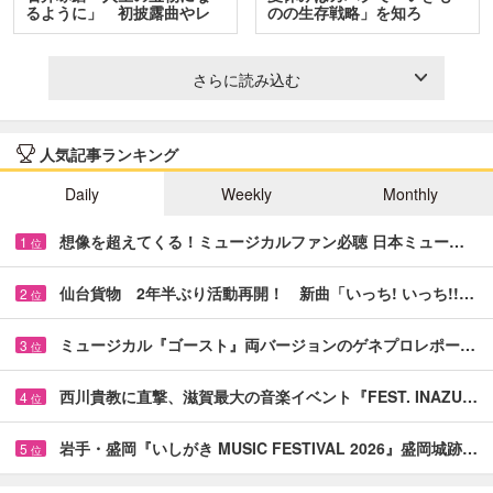
るように」 初披露曲やレ
のの生存戦略」を知ろ
ア…
う！ …
さらに読み込む
人気記事ランキング
Daily
Weekly
Monthly
想像を超えてくる！ミュージカルファン必聴 日本ミュー…
1
位
仙台貨物 2年半ぶり活動再開！ 新曲「いっち! いっち!!…
2
位
ミュージカル『ゴースト』両バージョンのゲネプロレポー…
3
位
西川貴教に直撃、滋賀最大の音楽イベント『FEST. INAZU…
4
位
岩手・盛岡『いしがき MUSIC FESTIVAL 2026』盛岡城跡…
5
位