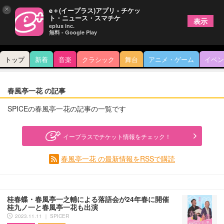
×
e＋(イープラス)アプリ - チケッ
ト・ニュース・スマチケ
表示
eplus inc.
無料 - Google Play
トップ
新着
音楽
クラシック
舞台
アニメ・ゲーム
イベン
春風亭一花 の記事
SPICEの春風亭一花の記事の一覧です
イープラスでチケット情報をチェック！
春風亭一花 の最新情報をRSSで購読
桂春蝶・春風亭一之輔による落語会が24年春に開催
桂九ノ一と春風亭一花も出演
2023.11.11 ｜ SPICER