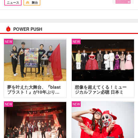
ニュース
舞台
POWER PUSH
NEW
NEW
夢を叶えた大舞台、『blast
想像を超えてくる！ミュー
ブラスト！』が10年ぶり…
ジカルファン必聴 日本ミ
ュ…
NEW
NEW