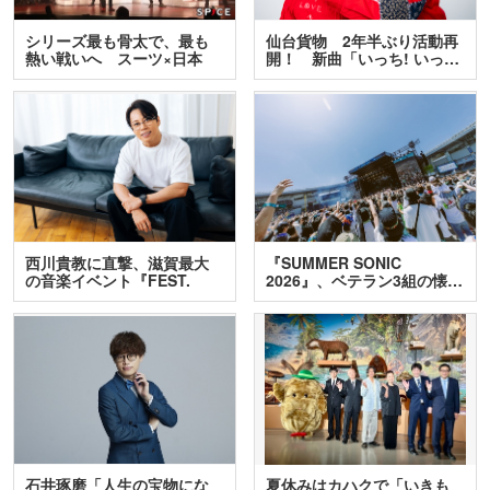
シリーズ最も骨太で、最も
仙台貨物 2年半ぶり活動再
熱い戦いへ スーツ×日本
開！ 新曲「いっち! いっ…
刀…
西川貴教に直撃、滋賀最大
『SUMMER SONIC
の音楽イベント『FEST.
2026』、ベテラン3組の懐…
INA…
石井琢磨「人生の宝物にな
夏休みはカハクで「いきも