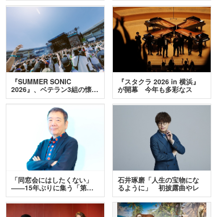
『SUMMER SONIC
『スタクラ 2026 in 横浜』
2026』、ベテラン3組の懐…
が開幕 今年も多彩なス
テ…
「同窓会にはしたくない」
石井琢磨「人生の宝物にな
――15年ぶりに集う「第…
るように」 初披露曲やレ
ア…