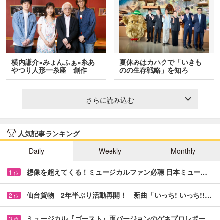
横内謙介×みょんふぁ×糸あ
夏休みはカハクで「いきも
やつり人形一糸座 創作
のの生存戦略」を知ろ
人…
う！ …
さらに読み込む
人気記事ランキング
Daily
Weekly
Monthly
想像を超えてくる！ミュージカルファン必聴 日本ミュー…
1
位
仙台貨物 2年半ぶり活動再開！ 新曲「いっち! いっち!!…
2
位
ミュージカル『ゴースト』両バージョンのゲネプロレポー…
3
位