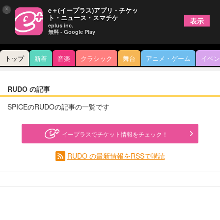
×
e＋(イープラス)アプリ - チケッ
ト・ニュース・スマチケ
表示
eplus inc.
無料 - Google Play
トップ
新着
音楽
クラシック
舞台
アニメ・ゲーム
イベン
RUDO の記事
SPICEのRUDOの記事の一覧です
イープラスでチケット情報をチェック！
RUDO の最新情報をRSSで購読