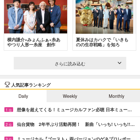
横内謙介×みょんふぁ×糸あ
夏休みはカハクで「いきも
やつり人形一糸座 創作
のの生存戦略」を知ろ
人…
う！ …
さらに読み込む
人気記事ランキング
Daily
Weekly
Monthly
想像を超えてくる！ミュージカルファン必聴 日本ミュー…
1
位
仙台貨物 2年半ぶり活動再開！ 新曲「いっち! いっち!!…
2
位
ミュージカル『ゴースト』両バージョンのゲネプロレポー…
3
位