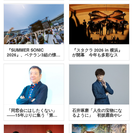
『SUMMER SONIC
『スタクラ 2026 in 横浜』
2026』、ベテラン3組の懐…
が開幕 今年も多彩なス
テ…
「同窓会にはしたくない」
石井琢磨「人生の宝物にな
――15年ぶりに集う「第…
るように」 初披露曲やレ
ア…