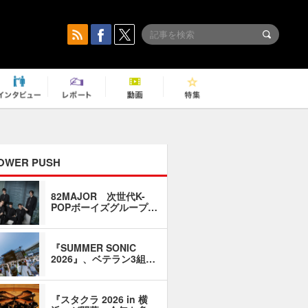
OWER PUSH
82MAJOR 次世代K-
「同窓会に
POPボーイズグループ…
い」――1
『SUMMER SONIC
石井琢磨「
2026』、ベテラン3組…
なるように
『スタクラ 2026 in 横
横内謙介×