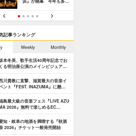
浜』が開幕 今年も多…
あやつり人
気記事ランキング
ly
Weekly
Monthly
坂本冬美、歌手生活40周年記念でお
くる明治座公演のメインビジュア…
西川貴教に直撃、滋賀最大の音楽イ
ベント『FEST. INAZUMA』に懸…
福島最大級の音楽フェス『LIVE AZU
MA 2026』無料で楽しめるEC…
愛知・岐阜の地酒を満喫する『秋酒
祭 2026』チケット一般発売開始