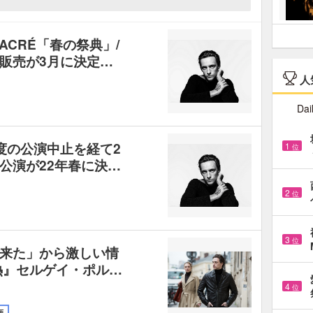
ACRÉ「春の祭典」/
販売が3月に決定…
人
Dai
度の公演中止を経て2
1
位
公演が22年春に決…
2
位
3
位
来た」から激しい情
熱』セルゲイ・ポル…
4
位
画