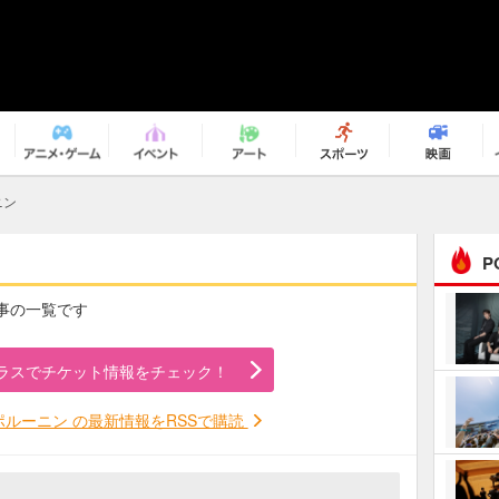
ニン
P
記事の一覧です
まるで原作の世界から飛
び出してきたよう！ 圧…
ラスでチケット情報をチェック！
ｅｐｌｕｓ ｗｅｅｋｅ
ｎｄ ｃｌｕｂ
ルーニン の最新情報をRSSで購読
ＲｅｏＮａ“ピルグリム”