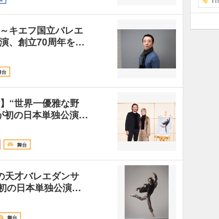
Th
～キエフ国立バレエ
演、創立70周年を…
舞台
き】“世界一優雅な野
が初の日本単独公演…
舞台
高の天才バレエダンサ
ン初の日本単独公演…
舞台