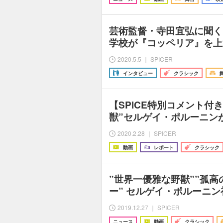
芸術監督・寺田宜弘に聞く
学校が『コッペリア』を上
2020.5.5 ｜ SPICER
インタビュー
クラシック
【SPICE特別コメント付
獣”セルゲイ・ポルーニン
2020.2.28 ｜ SPICER
動画
レポート
クラシック
”世界一優雅な野獣””孤
ー” セルゲイ・ポルーニ
2019.12.27 ｜ SPICER
ニュース
動画
クラシック