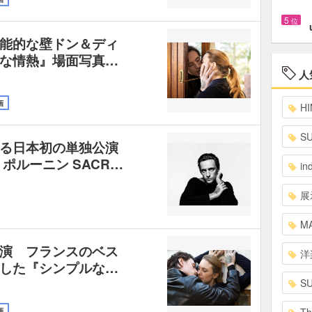
5
位
能的な壁ドン＆ディ
な情熱』場面写真…
人
画
HI
S
る日本初の単独公演
ポルーニン SACR…
in
展
MA
演 フランスのベス
洋
した『シンプルな…
S
画