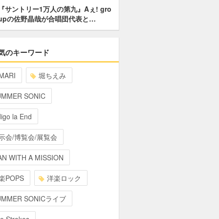
『サントリー1万人の第九』Aぇ! gro
upの佐野晶哉が合唱団代表と…
気のキーワード
MARI
堀ちえみ
UMMER SONIC
digo la End
示会/博覧会/展覧会
N WITH A MISSION
楽POPS
洋楽ロック
UMMER SONICライブ