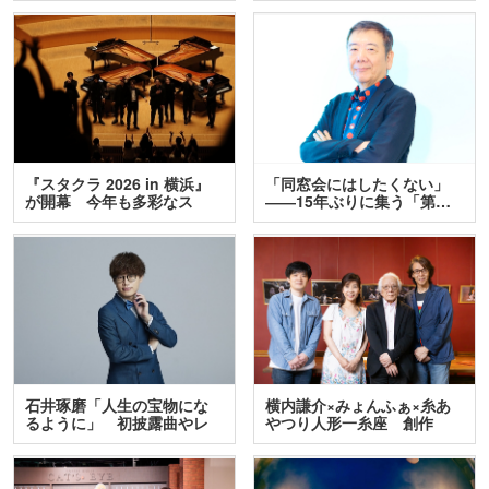
『スタクラ 2026 in 横浜』
「同窓会にはしたくない」
が開幕 今年も多彩なス
――15年ぶりに集う「第…
テ…
石井琢磨「人生の宝物にな
横内謙介×みょんふぁ×糸あ
るように」 初披露曲やレ
やつり人形一糸座 創作
ア…
人…