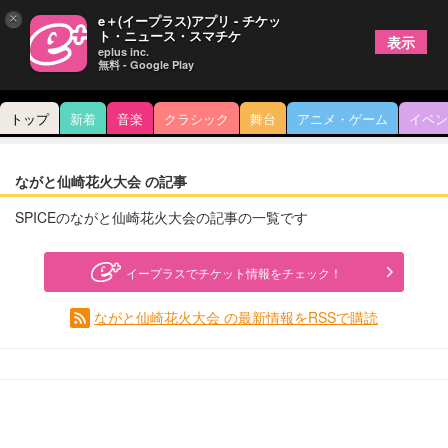
×
e＋(イープラス)アプリ - チケッ
ト・ニュース・スマチケ
表示
eplus inc.
無料 - Google Play
トップ
新着
音楽
クラシック
舞台
アニメ・ゲーム
イベン
ながと仙崎花火大会 の記事
SPICEのながと仙崎花火大会の記事の一覧です
イープラスでチケット情報をチェック！
ながと仙崎花火大会 の最新情報をRSSで購読