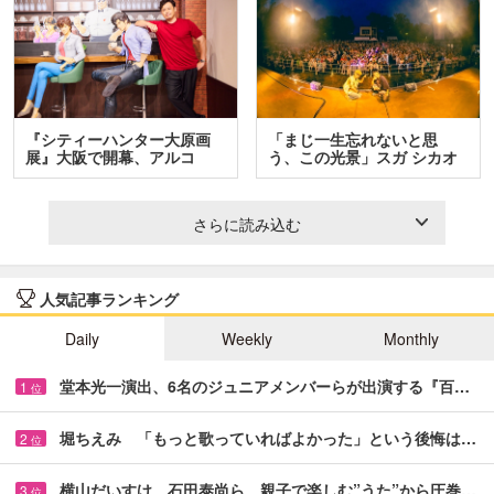
『シティーハンター大原画
「まじ一生忘れないと思
展』大阪で開幕、アルコ
う、この光景」スガ シカオ
＆…
と…
さらに読み込む
人気記事ランキング
Daily
Weekly
Monthly
堂本光一演出、6名のジュニアメンバーらが出演する『百…
1
位
堀ちえみ 「もっと歌っていればよかった」という後悔は…
2
位
横山だいすけ、石田泰尚ら 親子で楽しむ”うた”から圧巻…
3
位