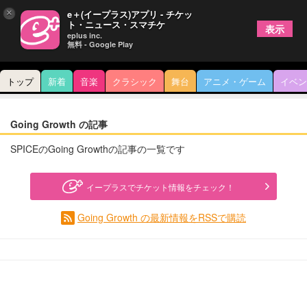
×
e＋(イープラス)アプリ - チケッ
ト・ニュース・スマチケ
表示
eplus inc.
無料 - Google Play
トップ
新着
音楽
クラシック
舞台
アニメ・ゲーム
イベン
Going Growth の記事
SPICEのGoing Growthの記事の一覧です
イープラスでチケット情報をチェック！
Going Growth の最新情報をRSSで購読