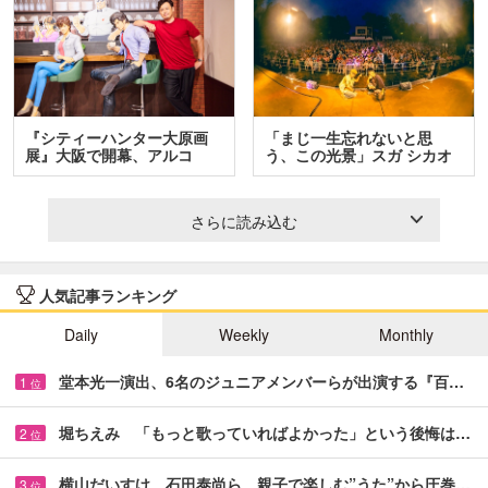
『シティーハンター大原画
「まじ一生忘れないと思
展』大阪で開幕、アルコ
う、この光景」スガ シカオ
＆…
と…
さらに読み込む
人気記事ランキング
Daily
Weekly
Monthly
堂本光一演出、6名のジュニアメンバーらが出演する『百…
1
位
堀ちえみ 「もっと歌っていればよかった」という後悔は…
2
位
横山だいすけ、石田泰尚ら 親子で楽しむ”うた”から圧巻…
3
位