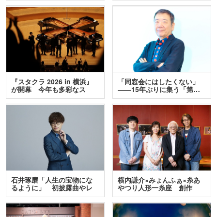
『スタクラ 2026 in 横浜』
「同窓会にはしたくない」
が開幕 今年も多彩なス
――15年ぶりに集う「第…
テ…
石井琢磨「人生の宝物にな
横内謙介×みょんふぁ×糸あ
るように」 初披露曲やレ
やつり人形一糸座 創作
ア…
人…