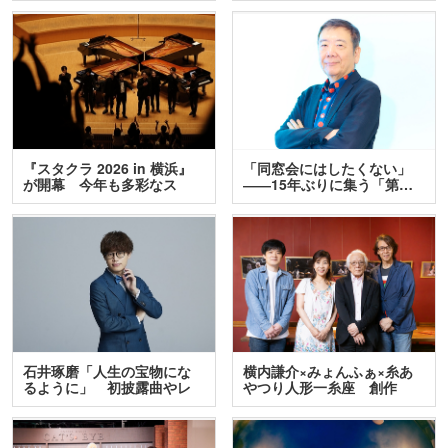
『スタクラ 2026 in 横浜』
「同窓会にはしたくない」
が開幕 今年も多彩なス
――15年ぶりに集う「第…
テ…
石井琢磨「人生の宝物にな
横内謙介×みょんふぁ×糸あ
るように」 初披露曲やレ
やつり人形一糸座 創作
ア…
人…