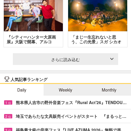
『シティーハンター大原画
「まじ一生忘れないと思
展』大阪で開幕、アルコ
う、この光景」スガ シカオ
＆…
と…
さらに読み込む
人気記事ランキング
Daily
Weekly
Monthly
熊本県人吉市の野外音楽フェス『Rural Act'26』TENDOU…
1
位
埼玉であらたな文具販売イベントがスタート 『まるっと…
2
位
福島最大級の音楽フェス『LIVE AZUMA 2026』無料で楽…
3
位