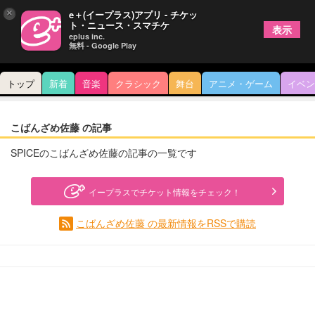
×
e＋(イープラス)アプリ - チケッ
ト・ニュース・スマチケ
表示
eplus inc.
無料 - Google Play
トップ
新着
音楽
クラシック
舞台
アニメ・ゲーム
イベン
こばんざめ佐藤 の記事
SPICEのこばんざめ佐藤の記事の一覧です
イープラスでチケット情報をチェック！
こばんざめ佐藤 の最新情報をRSSで購読