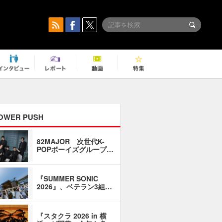
OWER PUSH
82MAJOR 次世代K-
「同窓会に
POPボーイズグループ…
い」――1
『SUMMER SONIC
石井琢磨「
2026』、ベテラン3組…
なるように
『スタクラ 2026 in 横
横内謙介×