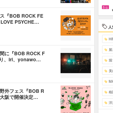
5
位
BOB ROCK FE
LOVE PSYCHE…
人
HI
展
『BOB ROCK F
り、iri、yonawo…
堀
美
MA
外フェス『BOB R
格
3』が大阪で開催決定…
洋