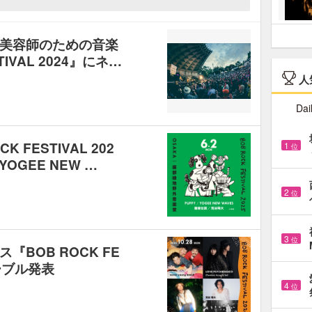
美容師のための音楽
IVAL 2024』にネ…
人
Dai
 FESTIVAL 202
1
位
OGEE NEW …
2
位
3
位
BOB ROCK FE
テーブル発表
4
位