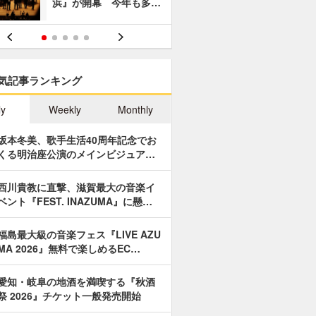
浜』が開幕 今年も多…
あやつり人
気記事ランキング
ly
Weekly
Monthly
坂本冬美、歌手生活40周年記念でお
くる明治座公演のメインビジュア…
西川貴教に直撃、滋賀最大の音楽イ
ベント『FEST. INAZUMA』に懸…
福島最大級の音楽フェス『LIVE AZU
MA 2026』無料で楽しめるEC…
愛知・岐阜の地酒を満喫する『秋酒
祭 2026』チケット一般発売開始