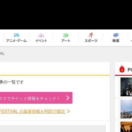
VAL
P
Lの記事の一覧です
まるで原作の世界から飛
び出してきたよう！ 圧…
ラスでチケット情報をチェック！
ｅｐｌｕｓ ｗｅｅｋｅ
ｎｄ ｃｌｕｂ
K FESTIVAL の最新情報をRSSで購読
ＲｅｏＮａ“ピルグリム”