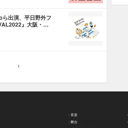
awoら出演、平日野外フ
IVAL2022』大阪・…
1
- 音楽
- 舞台