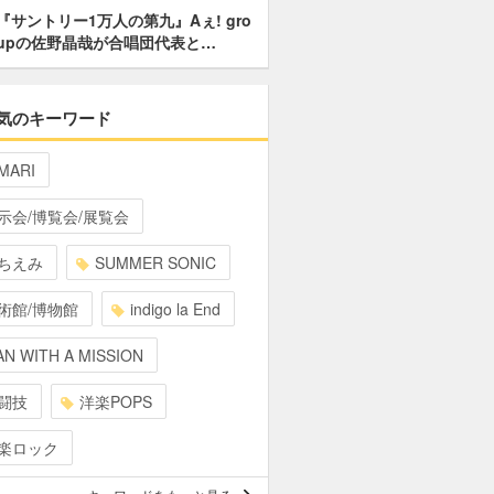
『サントリー1万人の第九』Aぇ! gro
upの佐野晶哉が合唱団代表と…
気のキーワード
MARI
示会/博覧会/展覧会
ちえみ
SUMMER SONIC
術館/博物館
indigo la End
N WITH A MISSION
闘技
洋楽POPS
楽ロック