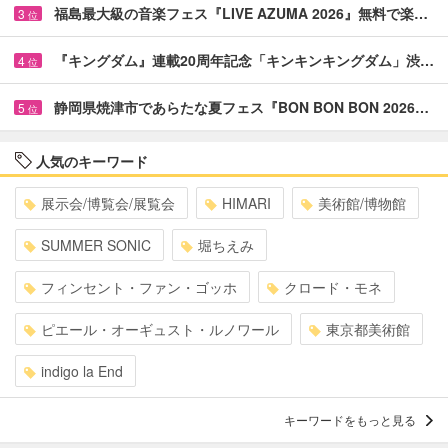
福島最大級の音楽フェス『LIVE AZUMA 2026』無料で楽…
3
位
『キングダム』連載20周年記念「キンキンキングダム」渋…
4
位
静岡県焼津市であらたな夏フェス『BON BON BON 2026…
5
位
人気のキーワード
展示会/博覧会/展覧会
HIMARI
美術館/博物館
SUMMER SONIC
堀ちえみ
フィンセント・ファン・ゴッホ
クロード・モネ
ピエール・オーギュスト・ルノワール
東京都美術館
indigo la End
キーワードをもっと見る