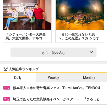
『シティーハンター大原画
「まじ一生忘れないと思
展』大阪で開幕、アルコ
う、この光景」スガ シカオ
＆…
と…
さらに読み込む
人気記事ランキング
Daily
Weekly
Monthly
熊本県人吉市の野外音楽フェス『Rural Act'26』TENDOU…
1
位
埼玉であらたな文具販売イベントがスタート 『まるっと…
2
位