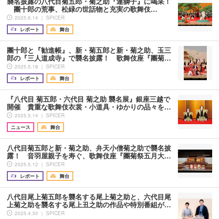
襲名披露の八代目菊五郎・菊之助『連獅子』に喝采！
團十郎の荒事、松緑の世話物と充実の歌舞伎…
2025.6.14 ｜ SPICER
レポート
舞台
團十郎と『勧進帳』、新・菊五郎と新・菊之助、玉三
郎の『三人道成寺』で襲名披露！ 歌舞伎座『團菊…
2025.5.18 ｜ SPICER
レポート
舞台
『八代目 菊五郎・六代目 菊之助 襲名展』銀座三越で
開催 貴重な歌舞伎衣裳・小道具・ゆかりの品々を…
2025.5.14 ｜ SPICER
ニュース
舞台
八代目菊五郎と新・菊之助、弁天小僧菊之助で襲名披
露！ 音羽屋親子を寿ぐ、歌舞伎座『團菊祭五月大…
2025.5.12 ｜ SPICER
レポート
舞台
八代目尾上菊五郎を襲名する尾上菊之助と、六代目尾
上菊之助を襲名する尾上丑之助の作品や特別番組が…
2025.4.30 ｜ SPICER