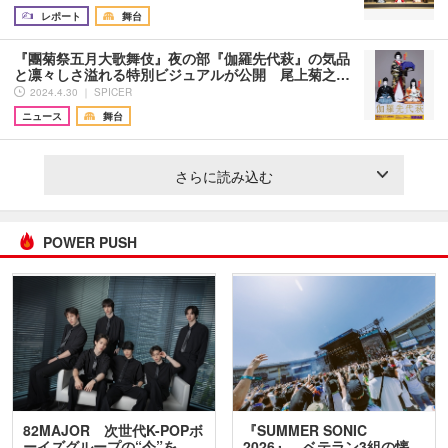
レポート
舞台
『團菊祭五月大歌舞伎』夜の部『伽羅先代萩』の気品
と凛々しさ溢れる特別ビジュアルが公開 尾上菊之…
2024.4.30 ｜ SPICER
ニュース
舞台
さらに読み込む
POWER PUSH
82MAJOR 次世代K-POPボ
『SUMMER SONIC
ーイズグループの“今”を
2026』、ベテラン3組の懐…