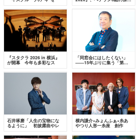
訊…
『スタクラ 2026 in 横浜』
「同窓会にはしたくない」
が開幕 今年も多彩なス
――15年ぶりに集う「第…
テ…
石井琢磨「人生の宝物にな
横内謙介×みょんふぁ×糸あ
るように」 初披露曲やレ
やつり人形一糸座 創作
ア…
人…