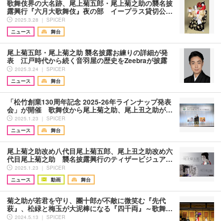
歌舞伎界の大名跡、尾上菊五郎・尾上菊之助の襲名披
露興行『六月大歌舞伎』夜の部 イープラス貸切公…
2025.3.28 ｜ SPICER
ニュース
舞台
尾上菊五郎・尾上菊之助 襲名披露お練りの詳細が発
表 江戸時代から続く音羽屋の歴史をZeebraが披露
2025.3.24 ｜ SPICER
ニュース
舞台
「松竹創業130周年記念 2025-26年ラインナップ発表
会」が開催 歌舞伎から尾上菊之助、尾上丑之助が…
2025.1.23 ｜ SPICER
ニュース
舞台
尾上菊之助改め八代目尾上菊五郎、尾上丑之助改め六
代目尾上菊之助 襲名披露興行のティザービジュア…
2025.1.23 ｜ SPICER
ニュース
動画
舞台
菊之助が若君を守り、團十郎が不敵に微笑む『先代
萩』、松緑と梅玉が大泥棒になる『四千両』～歌舞…
2024.5.13 ｜ SPICER