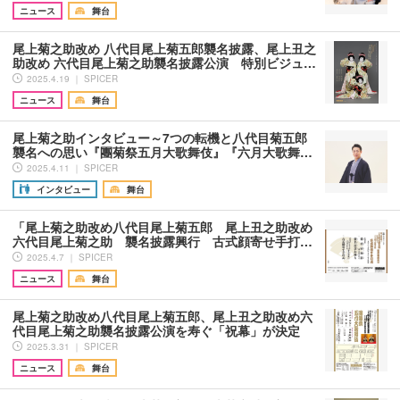
ニュース
舞台
尾上菊之助改め 八代目尾上菊五郎襲名披露、尾上丑之
助改め 六代目尾上菊之助襲名披露公演 特別ビジュ…
2025.4.19 ｜ SPICER
ニュース
舞台
尾上菊之助インタビュー～7つの転機と八代目菊五郎
襲名への思い『團菊祭五月大歌舞伎』『六月大歌舞…
2025.4.11 ｜ SPICER
インタビュー
舞台
「尾上菊之助改め八代目尾上菊五郎 尾上丑之助改め
六代目尾上菊之助 襲名披露興行 古式顔寄せ手打…
2025.4.7 ｜ SPICER
ニュース
舞台
尾上菊之助改め八代目尾上菊五郎、尾上丑之助改め六
代目尾上菊之助襲名披露公演を寿ぐ「祝幕」が決定
2025.3.31 ｜ SPICER
ニュース
舞台