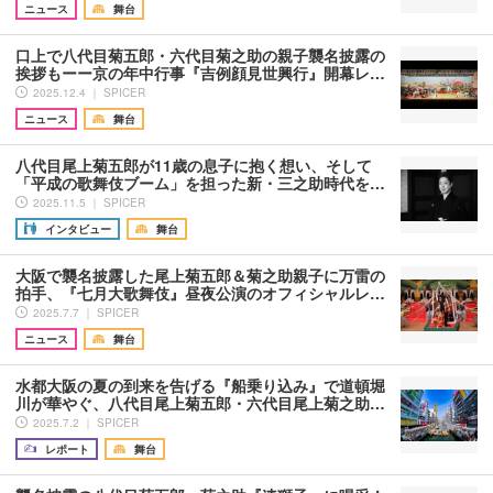
ニュース
舞台
口上で八代目菊五郎・六代目菊之助の親子襲名披露の
挨拶もーー京の年中行事『吉例顔見世興行』開幕レ…
2025.12.4 ｜ SPICER
ニュース
舞台
八代目尾上菊五郎が11歳の息子に抱く想い、そして
「平成の歌舞伎ブーム」を担った新・三之助時代を…
2025.11.5 ｜ SPICER
インタビュー
舞台
大阪で襲名披露した尾上菊五郎＆菊之助親子に万雷の
拍手、『七月大歌舞伎』昼夜公演のオフィシャルレ…
2025.7.7 ｜ SPICER
ニュース
舞台
水都大阪の夏の到来を告げる『船乗り込み』で道頓堀
川が華やぐ、八代目尾上菊五郎・六代目尾上菊之助…
2025.7.2 ｜ SPICER
レポート
舞台