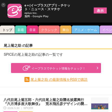
×
e＋(イープラス)アプリ - チケッ
ト・ニュース・スマチケ
表示
eplus inc.
無料 - Google Play
トップ
新着
音楽
クラシック
舞台
アニメ・ゲーム
イベン
尾上菊之助 の記事
SPICEの尾上菊之助の記事の一覧です
イープラスでチケット情報をチェック！
尾上菊之助 の最新情報をRSSで購読
八代目尾上菊五郎・六代目尾上菊之助襲名披露興行
『六月博多座大歌舞伎』 荒木飛呂彦デザインの襲…
2026.5.30 ｜ SPICER