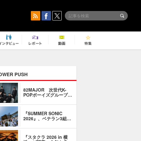
OWER PUSH
82MAJOR 次世代K-
「同窓会に
POPボーイズグループ…
い」――1
『SUMMER SONIC
石井琢磨「
2026』、ベテラン3組…
なるように
『スタクラ 2026 in 横
横内謙介×