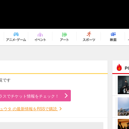
P
覧です
まるで原作の世界から飛
び出してきたよう！ 圧…
ラスでチケット情報をチェック！
ｅｐｌｕｓ ｗｅｅｋｅ
ｎｄ ｃｌｕｂ
ュウタ の最新情報をRSSで購読
ＲｅｏＮａ“ピルグリム”