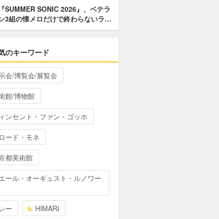
『SUMMER SONIC 2026』、ベテラ
ン3組の懐メロだけで終わらないラ…
気のキーワード
示会/博覧会/展覧会
術館/博物館
ィンセント・ファン・ゴッホ
ロード・モネ
京都美術館
エール・オーギュスト・ルノワー
レー
HIMARI