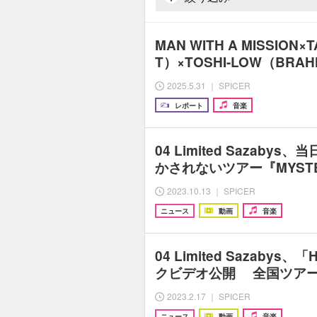
MAN WITH A MISSION×
T）×TOSHI-LOW（BR
2025.5.31 ｜ SPICER
レポート
音楽
04 Limited Sazab
かされないツアー『MYSTER
2023.10.13 ｜ SPICER
ニュース
動画
音楽
04 Limited Sazabys
クビデオ公開 全国ツア
2023.2.17 ｜ SPICER
ニュース
動画
音楽