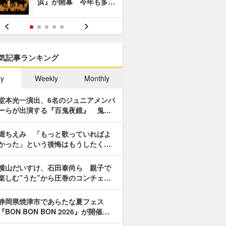
浜』が開幕 今年も多…
あやつり人
気記事ランキング
ly
Weekly
Monthly
堂本光一演出、6名のジュニアメンバ
ーらが出演する『百鬼夜鏡』 鬼…
堀ちえみ 「もっと歌っていればよ
かった」という後悔はもうしたく…
横山だいすけ、石田泰尚ら 親子で
楽しむ”うた”から圧巻のコンチェ…
静岡県焼津市であらたな夏フェス
『BON BON BON 2026』が開催…