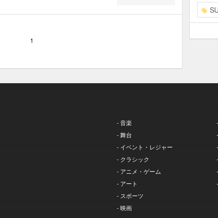
S
1
- 音楽
- 舞台
- イベント・レジャー
- クラシック
- アニメ・ゲーム
- アート
- スポーツ
- 映画