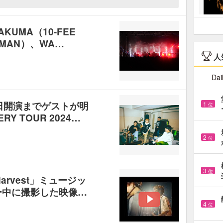
TAKUMA（10-FEE
AHMAN）、WA…
人
Dai
ys、当日開演までゲストが明
1
位
Y TOUR 2024…
2
位
3
位
、「Harvest」ミュージッ
ー中に撮影した映像…
4
位