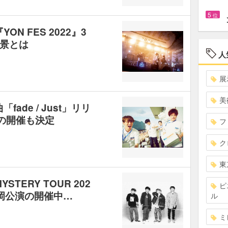
5
位
『YON FES 2022』3
景とは
人
展
美
曲「fade / Just」リリ
1』の開催も決定
フ
ク
東
MYSTERY TOUR 202
ピ
岡公演の開催中…
ル
ミ