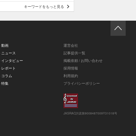
キーワードをもっと見る
- 動画
運営会社
- ニュース
記事提供一覧
- インタビュー
掲載依頼 / お問い合わせ
- レポート
採用情報
- コラム
利用規約
- 特集
プライバシーポリシー
JASRAC許諾第9008487009Y31018号