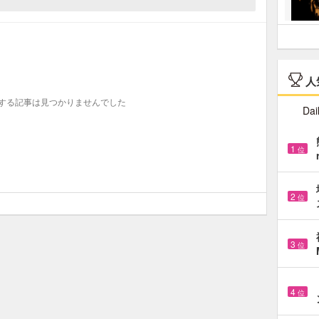
人
する記事は見つかりませんでした
Dai
1
位
2
位
3
位
4
位