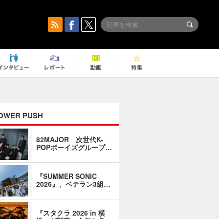
OWER PUSH
82MAJOR 次世代K-
「同窓会に
POPボーイズグループ…
い」――1
『SUMMER SONIC
石井琢磨「
2026』、ベテラン3組…
なるように
『スタクラ 2026 in 横
横内謙介×