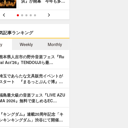
浜』が開幕 今年も多…
あやつり人
気記事ランキング
ly
Weekly
Monthly
熊本県人吉市の野外音楽フェス『Ru
ral Act'26』TENDOUJIら最…
埼玉であらたな文具販売イベントが
スタート 『まるっとぶんぐ博』…
福島最大級の音楽フェス『LIVE AZU
MA 2026』無料で楽しめるEC…
『キングダム』連載20周年記念「キ
ンキンキングダム」渋谷にて開催…