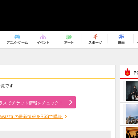
P
の一覧です
まるで原作の世界から飛
び出してきたよう！ 圧…
ラスでチケット情報をチェック！
ｅｐｌｕｓ ｗｅｅｋｅ
ｎｄ ｃｌｕｂ
 Cavazza の最新情報をRSSで購読
ＲｅｏＮａ“ピルグリム”