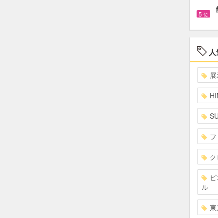
5
位
人
展
HI
S
フ
ク
ピ
ル
東