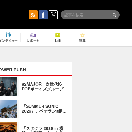
OWER PUSH
82MAJOR 次世代K-
「同窓会に
POPボーイズグループ…
い」――1
『SUMMER SONIC
石井琢磨「
2026』、ベテラン3組…
なるように
『スタクラ 2026 in 横
横内謙介×