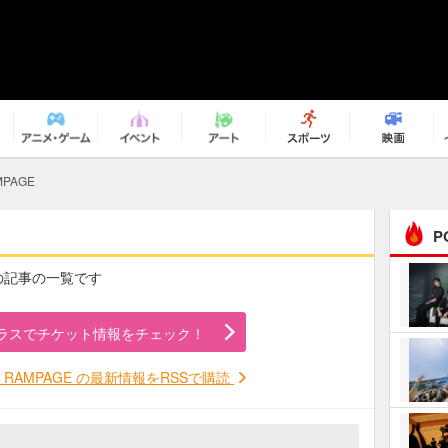
MPAGE
P
AGEの記事の一覧です
まるで原作の世界から飛
び出してきたよう！ 圧…
ラスでチケット情報をチェック！
ｅｐｌｕｓ ｗｅｅｋｅ
ｎｄ ｃｌｕｂ
THE RAMPAGE の最新情報をRSSで購読
ＲｅｏＮａ“ピルグリム”