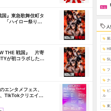
5
位
E 戦国』東急歌舞伎町タ
 「ハイロー祭り…
人
展
HI
W THE 戦国』 片寄
INITYが初コラボした…
S
フ
ク
のエンタメフェス、
ピ
TikTokクリエイ…
ル
東
ー