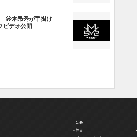
AGE 鈴木昂秀が手掛け
ックビデオ公開
1
- 音楽
- 舞台