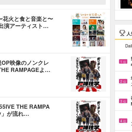
 〜花火と食と音楽と〜
Iら全出演アーティスト…
人
Dai
規OP映像のノンクレ
1
位
HE RAMPAGEよ…
2
位
3
位
VE THE RAMPA
oy」が流れ…
4
位