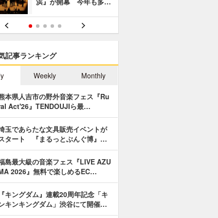
浜』が開幕 今年も多…
あやつり人
気記事ランキング
ly
Weekly
Monthly
熊本県人吉市の野外音楽フェス『Ru
ral Act'26』TENDOUJIら最…
埼玉であらたな文具販売イベントが
スタート 『まるっとぶんぐ博』…
福島最大級の音楽フェス『LIVE AZU
MA 2026』無料で楽しめるEC…
『キングダム』連載20周年記念「キ
ンキンキングダム」渋谷にて開催…