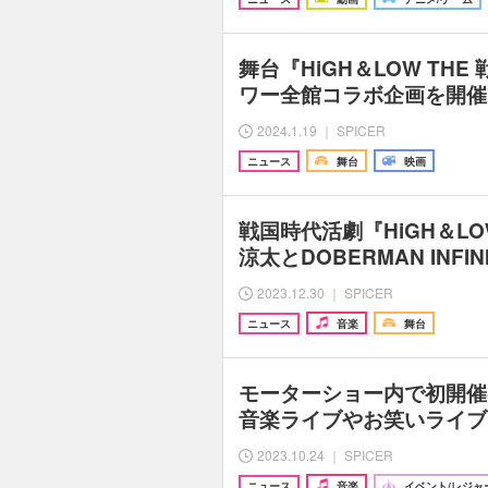
舞台『HiGH＆LOW TH
ワー全館コラボ企画を開催
2024.1.19 ｜ SPICER
ニュース
舞台
映画
戦国時代活劇『HiGH＆LO
涼太とDOBERMAN INF
2023.12.30 ｜ SPICER
ニュース
音楽
舞台
モーターショー内で初開催
音楽ライブやお笑いライブ、
2023.10.24 ｜ SPICER
ニュース
音楽
イベント/レジャ