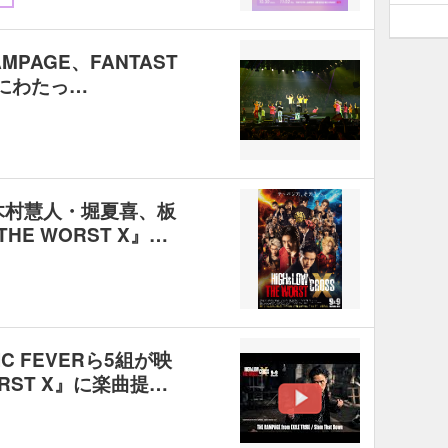
AMPAGE、FANTAST
半にわたっ…
・木村慧人・堀夏喜、板
HE WORST X』…
IC FEVERら5組が映
ORST X』に楽曲提…