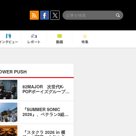
OWER PUSH
82MAJOR 次世代K-
「同窓会に
POPボーイズグループ…
い」――1
『SUMMER SONIC
石井琢磨「
2026』、ベテラン3組…
なるように
『スタクラ 2026 in 横
横内謙介×