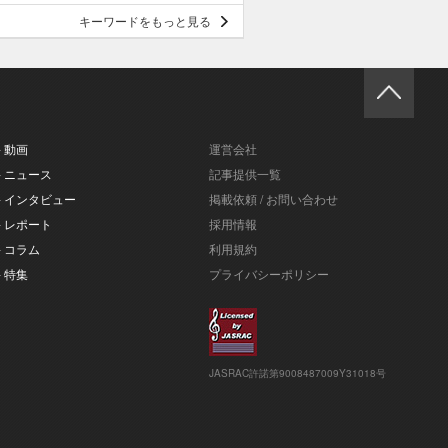
キーワードをもっと見る
- 動画
運営会社
- ニュース
記事提供一覧
- インタビュー
掲載依頼 / お問い合わせ
- レポート
採用情報
- コラム
利用規約
- 特集
プライバシーポリシー
JASRAC許諾第9008487009Y31018号