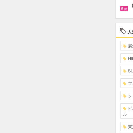
5
位
人
展
HI
S
フ
ク
ピ
ル
東