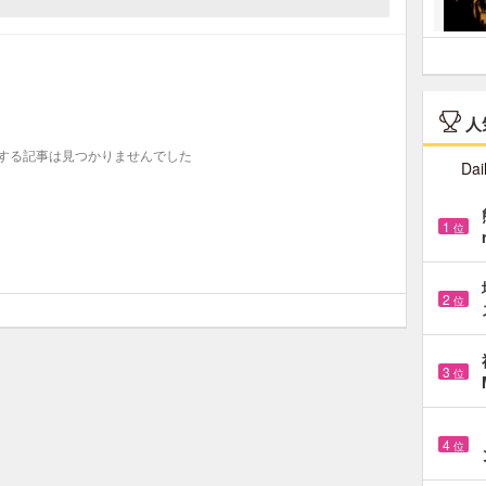
人
する記事は見つかりませんでした
Dai
1
位
2
位
3
位
4
位