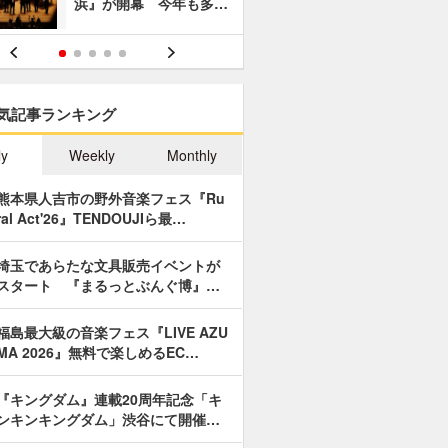
浜』が開幕 今年も多…
あやつり人
気記事ランキング
ly
Weekly
Monthly
熊本県人吉市の野外音楽フェス『Ru
ral Act'26』TENDOUJIら最…
埼玉であらたな文具販売イベントが
スタート 『まるっとぶんぐ博』…
福島最大級の音楽フェス『LIVE AZU
MA 2026』無料で楽しめるEC…
『キングダム』連載20周年記念「キ
ンキンキングダム」渋谷にて開催…