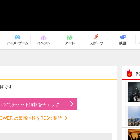
P
一覧です
まるで原作の世界から飛
び出してきたよう！ 圧…
ラスでチケット情報をチェック！
ｅｐｌｕｓ ｗｅｅｋｅ
ｎｄ ｃｌｕｂ
FLOWER の最新情報をRSSで購読
ＲｅｏＮａ“ピルグリム”