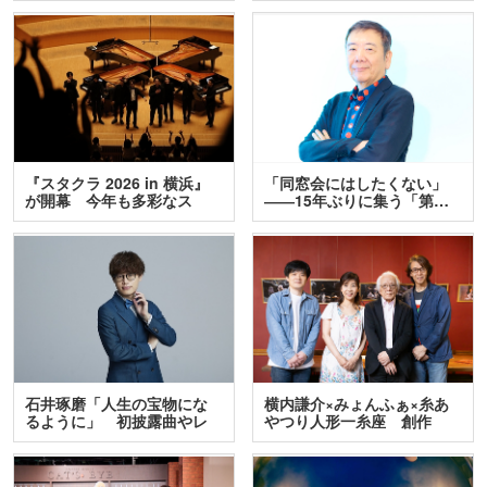
『スタクラ 2026 in 横浜』
「同窓会にはしたくない」
が開幕 今年も多彩なス
――15年ぶりに集う「第…
テ…
石井琢磨「人生の宝物にな
横内謙介×みょんふぁ×糸あ
るように」 初披露曲やレ
やつり人形一糸座 創作
ア…
人…