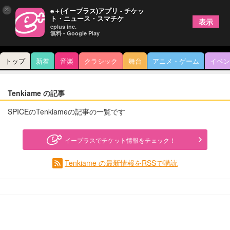
×
e＋(イープラス)アプリ - チケッ
ト・ニュース・スマチケ
表示
eplus inc.
無料 - Google Play
トップ
新着
音楽
クラシック
舞台
アニメ・ゲーム
イベン
Tenkiame の記事
SPICEのTenkiameの記事の一覧です
イープラスでチケット情報をチェック！
Tenkiame の最新情報をRSSで購読