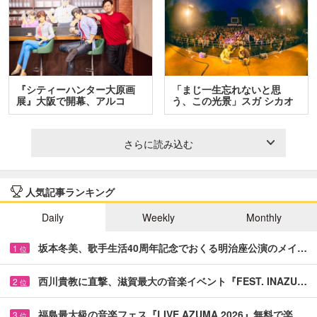
『シティーハンター大原画
「まじ一生忘れないと思
展』大阪で開幕、アルコ
う、この光景」スガ シカオ
＆…
と…
さらに読み込む
人気記事ランキング
Daily
Weekly
Monthly
坂本冬美、歌手生活40周年記念でおくる明治座公演のメイ…
1
位
西川貴教に直撃、滋賀最大の音楽イベント『FEST. INAZU…
2
位
福島最大級の音楽フェス『LIVE AZUMA 2026』無料で楽…
3
位