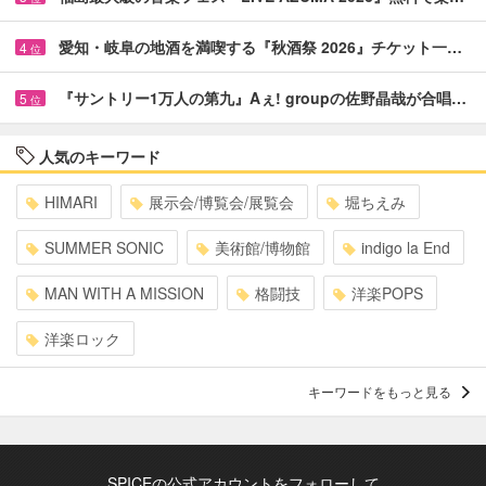
愛知・岐阜の地酒を満喫する『秋酒祭 2026』チケット一…
4
位
『サントリー1万人の第九』Aぇ! groupの佐野晶哉が合唱…
5
位
人気のキーワード
HIMARI
展示会/博覧会/展覧会
堀ちえみ
SUMMER SONIC
美術館/博物館
indigo la End
MAN WITH A MISSION
格闘技
洋楽POPS
洋楽ロック
キーワードをもっと見る
SPICEの公式アカウントをフォローして