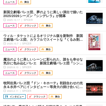
ニュース
舞台
新国立劇場バレエ団、夢のように美しい演出で描いた
2025/2026シーズン『シンデレラ』が開幕
2025.10.17 ｜ SPICER
ニュース
クラシック
舞台
ウィル・タケットによるオリジナル版を新制作 新国
立劇場バレエ団、カラフルでスイートな『くるみ割…
2025.10.7 ｜ SPICER
ニュース
クラシック
舞台
魔法のように美しいシーンに彩られた、誰をも幸せな
気分に包み込むバレエ 新国立劇場バレエ団『シン…
2025.8.13 ｜ SPICER
ニュース
クラシック
舞台
牧阿佐美バレヱ団『ドン・キホーテ』初顔合わせの光
永＆水井ペアにインタビュー～等身大の掛け合いに…
2023.2.11 ｜ SPICER
インタビュー
クラシック
舞台