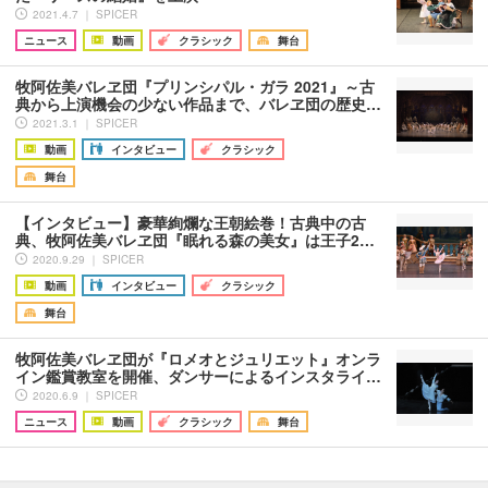
2021.4.7 ｜ SPICER
ニュース
動画
クラシック
舞台
牧阿佐美バレヱ団『プリンシパル・ガラ 2021』～古
典から上演機会の少ない作品まで、バレヱ団の歴史…
2021.3.1 ｜ SPICER
動画
インタビュー
クラシック
舞台
【インタビュー】豪華絢爛な王朝絵巻！古典中の古
典、牧阿佐美バレヱ団『眠れる森の美女』は王子2…
2020.9.29 ｜ SPICER
動画
インタビュー
クラシック
舞台
牧阿佐美バレヱ団が『ロメオとジュリエット』オンラ
イン鑑賞教室を開催、ダンサーによるインスタライ…
2020.6.9 ｜ SPICER
ニュース
動画
クラシック
舞台