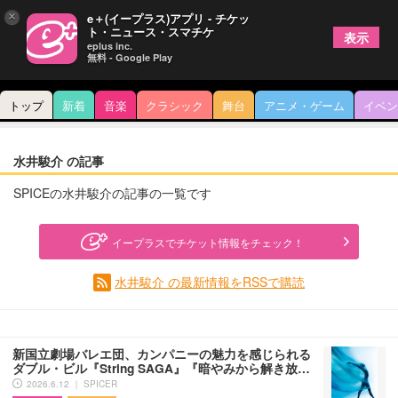
×
e＋(イープラス)アプリ - チケッ
ト・ニュース・スマチケ
表示
eplus inc.
無料 - Google Play
トップ
新着
音楽
クラシック
舞台
アニメ・ゲーム
イベン
水井駿介 の記事
SPICEの水井駿介の記事の一覧です
イープラスでチケット情報をチェック！
水井駿介 の最新情報をRSSで購読
新国立劇場バレエ団、カンパニーの魅力を感じられる
ダブル・ビル『String SAGA』『暗やみから解き放…
2026.6.12 ｜ SPICER