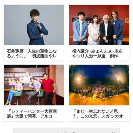
テ…
石井琢磨「人生の宝物にな
横内謙介×みょんふぁ×糸あ
るように」 初披露曲やレ
やつり人形一糸座 創作
ア…
人…
『シティーハンター大原画
「まじ一生忘れないと思
展』大阪で開幕、アルコ
う、この光景」スガ シカオ
＆…
と…