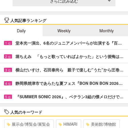
さらに読み込む
人気記事ランキング
Daily
Weekly
Monthly
堂本光一演出、6名のジュニアメンバーらが出演する『百…
1
位
堀ちえみ 「もっと歌っていればよかった」という後悔は…
2
位
横山だいすけ、石田泰尚ら 親子で楽しむ”うた”から圧巻…
3
位
静岡県焼津市であらたな夏フェス『BON BON BON 2026…
4
位
『SUMMER SONIC 2026』、ベテラン3組の懐メロだけで…
5
位
人気のキーワード
展示会/博覧会/展覧会
HIMARI
美術館/博物館