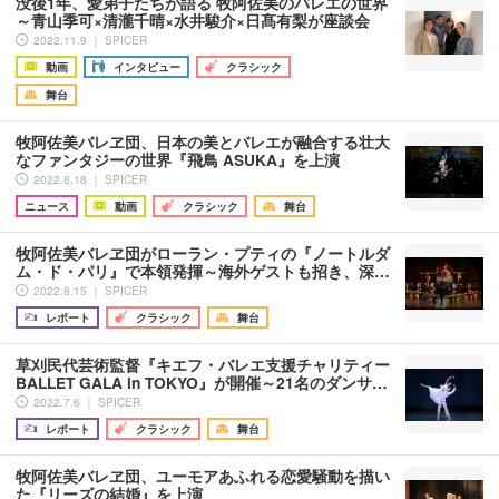
没後1年、愛弟子たちが語る 牧阿佐美のバレエの世界
～青山季可×清瀧千晴×水井駿介×日髙有梨が座談会
2022.11.9 ｜ SPICER
動画
インタビュー
クラシック
舞台
牧阿佐美バレヱ団、日本の美とバレエが融合する壮大
なファンタジーの世界『飛鳥 ASUKA』を上演
2022.8.18 ｜ SPICER
ニュース
動画
クラシック
舞台
牧阿佐美バレヱ団がローラン・プティの『ノートルダ
ム・ド・パリ』で本領発揮～海外ゲストも招き、深…
2022.8.15 ｜ SPICER
レポート
クラシック
舞台
草刈民代芸術監督『キエフ・バレエ支援チャリティー
BALLET GALA in TOKYO』が開催～21名のダンサ…
2022.7.6 ｜ SPICER
レポート
クラシック
舞台
牧阿佐美バレヱ団、ユーモアあふれる恋愛騒動を描い
た『リーズの結婚』を上演