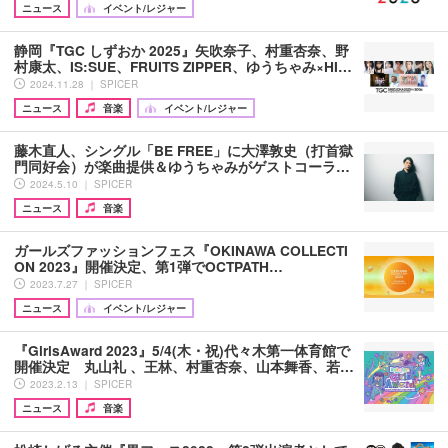
ニュース
イベント/レジャー
静岡『TGC しずおか 2025』矢吹奈子、村重杏奈、野
村康太、IS:SUE、FRUITS ZIPPER、ゆうちゃみ×HI…
2024.11.28 ｜ SPICER
ニュース
音楽
イベント/レジャー
藤木直人、シングル「BE FREE」に大澤敦史（打首獄
門同好会）が楽曲提供＆ゆうちゃみがゲストコーラ…
2024.5.10 ｜ SPICER
ニュース
音楽
ガールズファッションフェス『OKINAWA COLLECTI
ON 2023』開催決定、第1弾でOCTPATH…
2023.7.27 ｜ SPICER
ニュース
イベント/レジャー
『GirlsAward 2023』5/4(木・祝)代々木第一体育館で
開催決定 丸山礼 、王林、村重杏奈、山本舞香、若…
2023.2.13 ｜ SPICER
ニュース
音楽