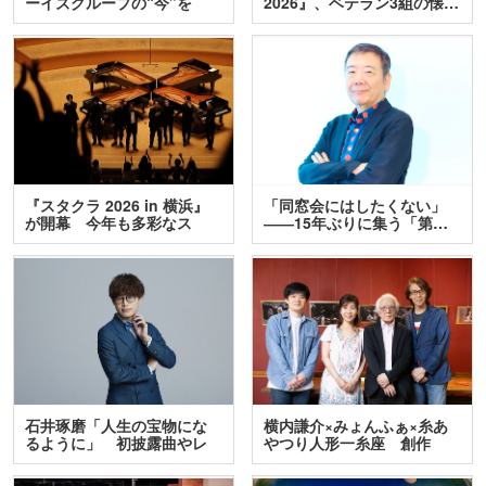
ーイズグループの“今”を
2026』、ベテラン3組の懐…
訊…
『スタクラ 2026 in 横浜』
「同窓会にはしたくない」
が開幕 今年も多彩なス
――15年ぶりに集う「第…
テ…
石井琢磨「人生の宝物にな
横内謙介×みょんふぁ×糸あ
るように」 初披露曲やレ
やつり人形一糸座 創作
ア…
人…