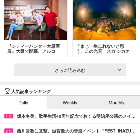
『シティーハンター大原画
「まじ一生忘れないと思
展』大阪で開幕、アルコ
う、この光景」スガ シカオ
＆…
と…
さらに読み込む
人気記事ランキング
Daily
Weekly
Monthly
坂本冬美、歌手生活40周年記念でおくる明治座公演のメイ…
1
位
西川貴教に直撃、滋賀最大の音楽イベント『FEST. INAZU…
2
位