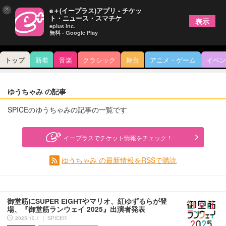
×
e＋(イープラス)アプリ - チケッ
ト・ニュース・スマチケ
表示
eplus inc.
無料 - Google Play
トップ
新着
音楽
クラシック
舞台
アニメ・ゲーム
イベン
ゆうちゃみ の記事
SPICEのゆうちゃみの記事の一覧です
イープラスでチケット情報をチェック！
ゆうちゃみ の最新情報をRSSで購読
御堂筋にSUPER EIGHTやマリオ、紅ゆずるらが登
場、『御堂筋ランウェイ 2025』出演者発表
2025.10.1 ｜ SPICER