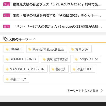
福島最大級の音楽フェス『LIVE AZUMA 2026』無料で楽…
3
位
愛知・岐阜の地酒を満喫する『秋酒祭 2026』チケット一…
4
位
『サントリー1万人の第九』Aぇ! groupの佐野晶哉が合唱…
5
位
人気のキーワード
HIMARI
展示会/博覧会/展覧会
堀ちえみ
SUMMER SONIC
美術館/博物館
indigo la End
MAN WITH A MISSION
格闘技
洋楽POPS
洋楽ロック
キーワードをもっと見る