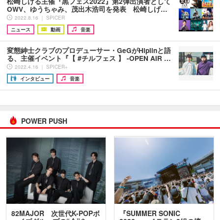
松崎しげる主催『黒フェス2022』第2弾出演者として
OWV、ゆうちゃみ、茂出木浩司を発表 松崎しげ…
2022.8.16 ｜ SPICER
ニュース
動画
音楽
変態紳士クラブのプロデューサー・GeGがHiplinと語
る、主催イベント『【 #チルフェス 】 -OPEN AIR …
2022.4.16 ｜ SPICER+
インタビュー
音楽
POWER PUSH
82MAJOR 次世代K-POPボ
『SUMMER SONIC