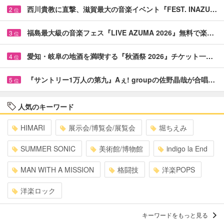
西川貴教に直撃、滋賀最大の音楽イベント『FEST. INAZU…
2
位
福島最大級の音楽フェス『LIVE AZUMA 2026』無料で楽…
3
位
愛知・岐阜の地酒を満喫する『秋酒祭 2026』チケット一…
4
位
『サントリー1万人の第九』Aぇ! groupの佐野晶哉が合唱…
5
位
人気のキーワード
HIMARI
展示会/博覧会/展覧会
堀ちえみ
SUMMER SONIC
美術館/博物館
indigo la End
MAN WITH A MISSION
格闘技
洋楽POPS
洋楽ロック
キーワードをもっと見る