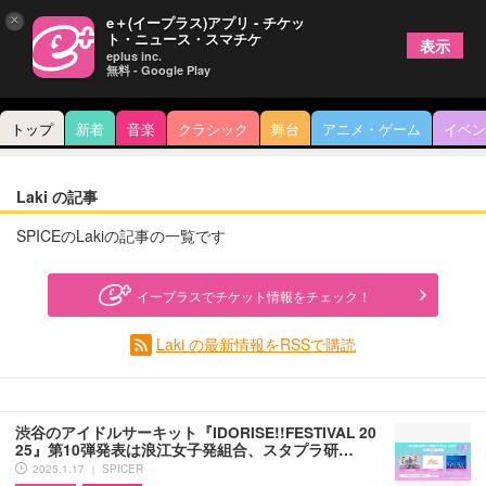
×
e＋(イープラス)アプリ - チケッ
ト・ニュース・スマチケ
表示
eplus inc.
無料 - Google Play
トップ
新着
音楽
クラシック
舞台
アニメ・ゲーム
イベン
Laki の記事
SPICEのLakiの記事の一覧です
イープラスでチケット情報をチェック！
Laki の最新情報をRSSで購読
渋谷のアイドルサーキット『IDORISE!!FESTIVAL 20
25』第10弾発表は浪江女子発組合、スタプラ研…
2025.1.17 ｜ SPICER