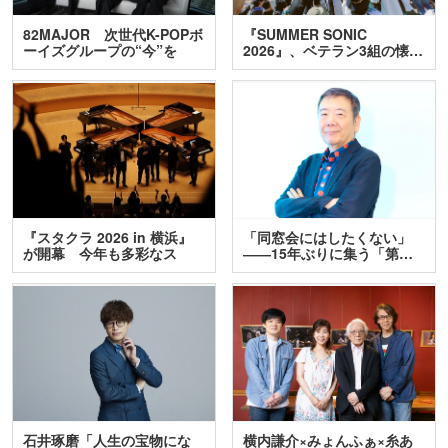
82MAJOR 次世代K-POPボ
『SUMMER SONIC
ーイズグループの“今”を
2026』、ベテラン3組の懐…
訊…
『スタクラ 2026 in 横浜』
「同窓会にはしたくない」
が開幕 今年も多彩なス
――15年ぶりに集う「第…
テ…
石井琢磨「人生の宝物にな
横内謙介×みょんふぁ×糸あ