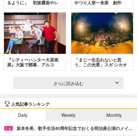
るように」 初披露曲やレ
やつり人形一糸座 創作
ア…
人…
『シティーハンター大原画
「まじ一生忘れないと思
展』大阪で開幕、アルコ
う、この光景」スガ シカオ
＆…
と…
さらに読み込む
人気記事ランキング
Daily
Weekly
Monthly
坂本冬美、歌手生活40周年記念でおくる明治座公演のメイ…
1
位