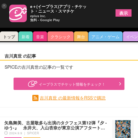
×
e＋(イープラス)アプリ - チケッ
ト・ニュース・スマチケ
表示
eplus inc.
無料 - Google Play
トップ
新着
音楽
クラシック
舞台
アニメ・ゲーム
イベン
吉川真世 の記事
SPICEの吉川真世の記事の一覧です
イープラスでチケット情報をチェック！
吉川真世 の最新情報をRSSで購読
矢島舞美、古屋敬多ら出演のタクフェス第12弾『夕 -
ゆう-』 永井大、入山杏奈が東京公演アフタート…
2024.9.9 ｜ SPICER