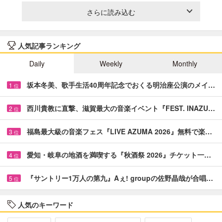
さらに読み込む
人気記事ランキング
Daily
Weekly
Monthly
坂本冬美、歌手生活40周年記念でおくる明治座公演のメイ…
1
位
西川貴教に直撃、滋賀最大の音楽イベント『FEST. INAZU…
2
位
福島最大級の音楽フェス『LIVE AZUMA 2026』無料で楽…
3
位
愛知・岐阜の地酒を満喫する『秋酒祭 2026』チケット一…
4
位
『サントリー1万人の第九』Aぇ! groupの佐野晶哉が合唱…
5
位
人気のキーワード