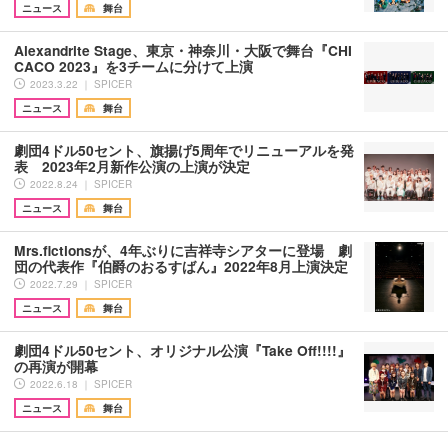
ニュース
舞台
Alexandrite Stage、東京・神奈川・大阪で舞台『CHI
CACO 2023』を3チームに分けて上演
2023.3.22 ｜ SPICER
ニュース
舞台
劇団4ドル50セント、旗揚げ5周年でリニューアルを発
表 2023年2月新作公演の上演が決定
2022.8.24 ｜ SPICER
ニュース
舞台
Mrs.fictionsが、4年ぶりに吉祥寺シアターに登場 劇
団の代表作『伯爵のおるすばん』2022年8月上演決定
2022.7.29 ｜ SPICER
ニュース
舞台
劇団4ドル50セント、オリジナル公演『Take Off!!!!』
の再演が開幕
2022.6.18 ｜ SPICER
ニュース
舞台