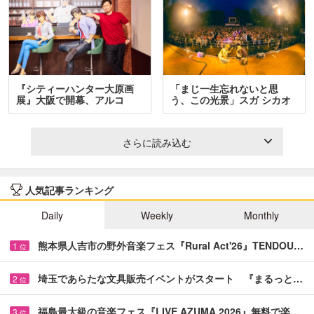
『シティーハンター大原画
「まじ一生忘れないと思
展』大阪で開幕、アルコ
う、この光景」スガ シカオ
＆…
と…
さらに読み込む
人気記事ランキング
Daily
Weekly
Monthly
熊本県人吉市の野外音楽フェス『Rural Act'26』TENDOU…
1
位
埼玉であらたな文具販売イベントがスタート 『まるっと…
2
位
福島最大級の音楽フェス『LIVE AZUMA 2026』無料で楽…
3
位