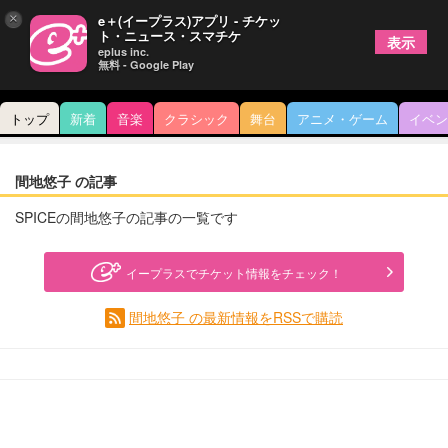
×
e＋(イープラス)アプリ - チケッ
ト・ニュース・スマチケ
表示
eplus inc.
無料 - Google Play
トップ
新着
音楽
クラシック
舞台
アニメ・ゲーム
イベン
間地悠子 の記事
SPICEの間地悠子の記事の一覧です
イープラスでチケット情報をチェック！
間地悠子 の最新情報をRSSで購読