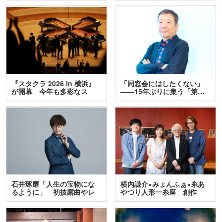
『スタクラ 2026 in 横浜』
「同窓会にはしたくない」
が開幕 今年も多彩なス
――15年ぶりに集う「第…
テ…
石井琢磨「人生の宝物にな
横内謙介×みょんふぁ×糸あ
るように」 初披露曲やレ
やつり人形一糸座 創作
ア…
人…