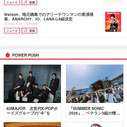
ニュース
音楽
Watson、地元徳島でのアリーナワンマンの客演発
表、ANARCHY、IO、LANAら9組決定
2025.5.25 ｜ SPICER
ニュース
音楽
POWER PUSH
82MAJOR 次世代K-POPボ
『SUMMER SONIC
ーイズグループの“今”を
2026』、ベテラン3組の懐…
訊…