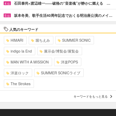
石田泰尚×渡辺雄一――破格の“音楽魂”が静かに燃える …
4
位
坂本冬美、歌手生活40周年記念でおくる明治座公演のメイ…
5
位
人気のキーワード
HIMARI
堀ちえみ
SUMMER SONIC
indigo la End
展示会/博覧会/展覧会
MAN WITH A MISSION
洋楽POPS
洋楽ロック
SUMMER SONICライブ
The Strokes
キーワードをもっと見る