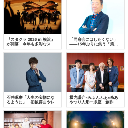
『スタクラ 2026 in 横浜』
「同窓会にはしたくない」
が開幕 今年も多彩なス
――15年ぶりに集う「第…
テ…
石井琢磨「人生の宝物にな
横内謙介×みょんふぁ×糸あ
るように」 初披露曲やレ
やつり人形一糸座 創作
ア…
人…