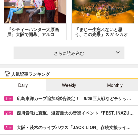
『シティーハンター大原画
「まじ一生忘れないと思
展』大阪で開幕、アルコ
う、この光景」スガ シカオ
＆…
と…
さらに読み込む
人気記事ランキング
Daily
Weekly
Monthly
広島東洋カープ追加3試合決定！ 9/25巨人戦などチケッ…
1
位
西川貴教に直撃、滋賀最大の音楽イベント『FEST. INAZU…
2
位
大阪・茨木のライブハウス「JACK LION」存続支援ライ…
3
位