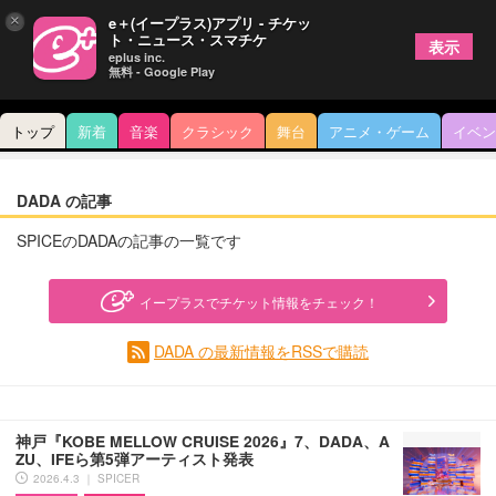
×
e＋(イープラス)アプリ - チケッ
ト・ニュース・スマチケ
表示
eplus inc.
無料 - Google Play
トップ
新着
音楽
クラシック
舞台
アニメ・ゲーム
イベン
DADA の記事
SPICEのDADAの記事の一覧です
イープラスでチケット情報をチェック！
DADA の最新情報をRSSで購読
神戸『KOBE MELLOW CRUISE 2026』7、DADA、A
ZU、IFEら第5弾アーティスト発表
2026.4.3 ｜ SPICER