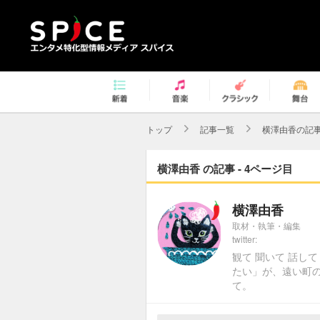
トップ
記事一覧
横澤由香の記
横澤由香 の記事 - 4ページ目
横澤由香
取材・執筆・編集
twitter:
観て 聞いて 話し
たい」が、遠い町の
て。