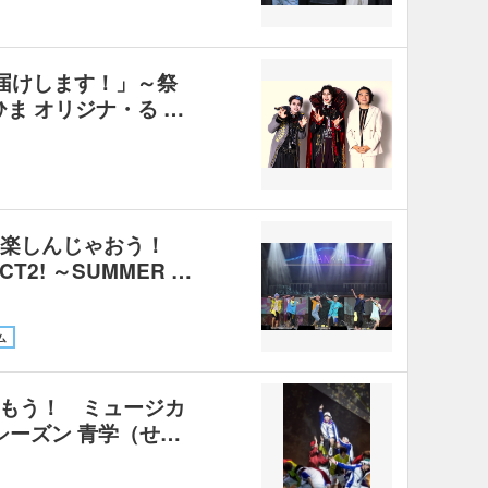
お届けします！」～祭
・ひま オリジナ・る …
に楽しんじゃおう！
CT2! ～SUMMER …
ム
もう！ ミュージカ
シーズン 青学（せ…