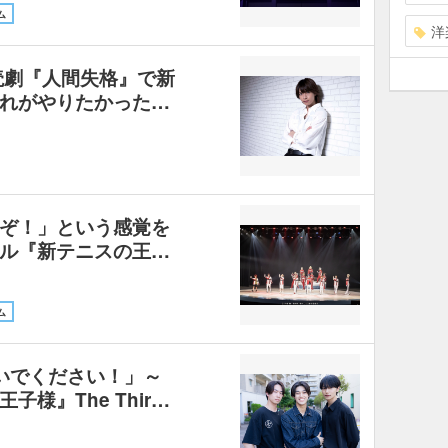
ム
洋
読劇『人間失格』で新
れがやりたかった…
ぞ！」という感覚を
ル『新テニスの王…
ム
いでください！」～
様』The Thir…