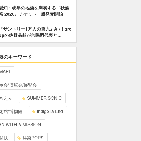
愛知・岐阜の地酒を満喫する『秋酒
祭 2026』チケット一般発売開始
『サントリー1万人の第九』Aぇ! gro
upの佐野晶哉が合唱団代表と…
気のキーワード
MARI
示会/博覧会/展覧会
ちえみ
SUMMER SONIC
術館/博物館
indigo la End
N WITH A MISSION
闘技
洋楽POPS