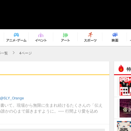
事一覧
4ページ
特
@SLY_Orange
て 書いて。現場から無限に生まれ続けるたくさんの「伝え
誰かの心まで届きますように。── 行間より愛を込め