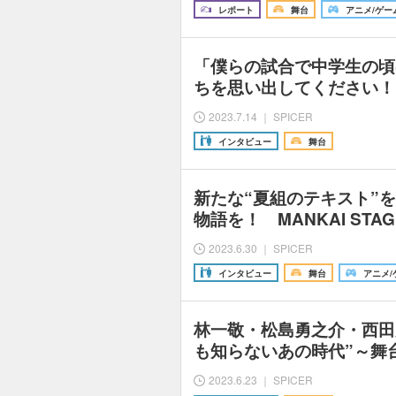
レポート
舞台
アニメ/ゲー
「僕らの試合で中学生の頃
ちを思い出してください！
2023.7.14 ｜ SPICER
インタビュー
舞台
新たな“夏組のテキスト”
物語を！ MANKAI STAG
2023.6.30 ｜ SPICER
インタビュー
舞台
アニメ/
林一敬・松島勇之介・西田
も知らないあの時代”～舞台『A
2023.6.23 ｜ SPICER