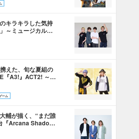
ム
のキラキラした気持
」～ミュージカル…
を携えた、旬な夏組の
E『A3!』ACT2! ～…
ゲーム
大輔が描く、“まだ誰
rcana Shado…