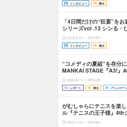
インタビュー
舞台
「4日間だけの“狂宴”を
シリーズvol .13 シンる
2023.8.18 ｜ SPICER
インタビュー
舞台
“コメディの夏組”を存分
MANKAI STAGE『A3!』A
2023.8.13 ｜ SPICER
レポート
舞台
アニメ/ゲー
がむしゃらにテニスを楽し
ル『テニスの王子様』4th
2023.7.18 ｜ SPICER