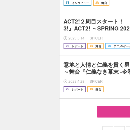
インタビュー
舞台
ACT2!２周目スタート！ M
3!』ACT2! ～SPRING 20
2023.5.14 ｜ SPICER
レポート
舞台
アニメ/ゲー
意地と人情と仁義を貫く男
～舞台『仁義なき幕末 -令
2023.4.28 ｜ SPICER
レポート
舞台