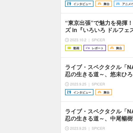
インタビュー
舞台
アニメ/
“東京出張”で魅力を発揮！
ズ in『いろいろ ドルフェ
2023.10.2 ｜ SPICER
動画
レポート
舞台
ライブ・スペクタクル「NA
忍の生きる道～、悠未ひろ
2023.9.25 ｜ SPICER
インタビュー
舞台
ライブ・スペクタクル「NA
忍の生きる道～、中尾暢樹
2023.9.25 ｜ SPICER