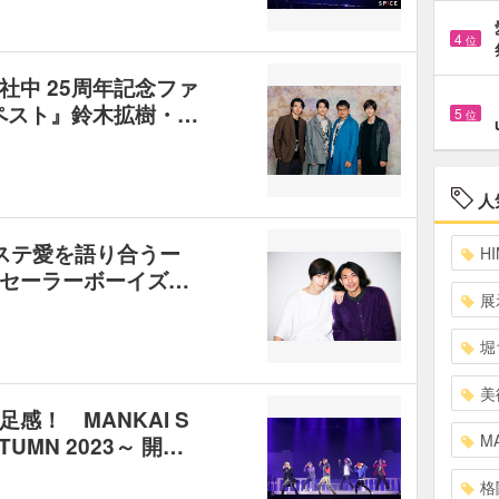
4
位
社中 25周年記念ファ
ンペスト』鈴木拡樹・…
5
位
人
ステ愛を語り合うー
HI
セーラーボーイズ…
展
堀
美
感！ MANKAI S
MA
TUMN 2023～ 開…
格