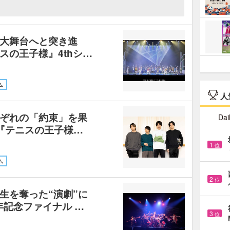
大舞台へと突き進
スの王子様』4thシ…
ム
人
ぞれの「約束」を果
Dai
『テニスの王子様…
1
位
ム
2
位
生を奪った“演劇”に
年記念ファイナル …
3
位