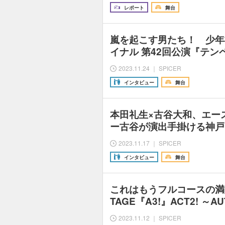
レポート
舞台
嵐を起こす男たち！ 少年
イナル 第42回公演『テ
2023.11.24 ｜ SPICER
インタビュー
舞台
本田礼生×古谷大和、エー
ー古谷が演出手掛ける神戸
2023.11.17 ｜ SPICER
インタビュー
舞台
これはもうフルコースの満足
TAGE『A3!』ACT2! ～AU
2023.11.12 ｜ SPICER