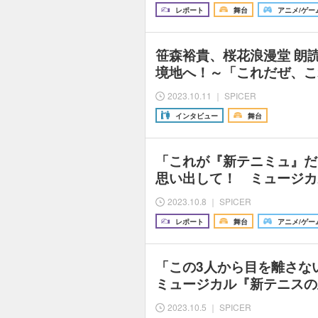
レポート
舞台
アニメ/ゲー
笹森裕貴、桜花浪漫堂 朗
境地へ！～「これだぜ、こ
2023.10.11 ｜ SPICER
インタビュー
舞台
「これが『新テニミュ』だ
思い出して！ ミュージカ
2023.10.8 ｜ SPICER
レポート
舞台
アニメ/ゲー
「この3人から目を離さな
ミュージカル『新テニスの王子
2023.10.5 ｜ SPICER