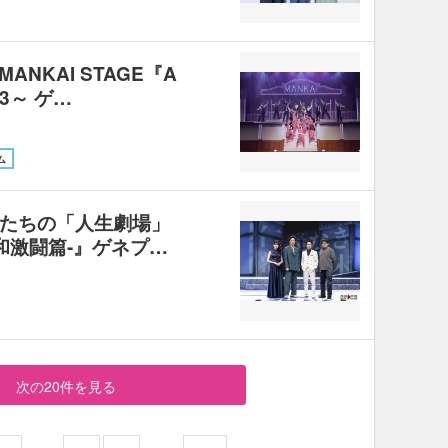
ANKAI STAGE『A
23～ ゲ…
ム
たちの「人生劇場」
和激闘篇-』ゲネプ…
次の20件を見る