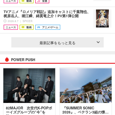
ニュース
動画
音楽
TVアニメ『ロメリア戦記』追加キャストに千葉翔也、
梶原岳人、堀江瞬、綿貫竜之介！PV第1弾公開
2026.8.7 ｜ SPICER
ニュース
動画
アニメ/ゲーム
最新記事をもっと見る
POWER PUSH
82MAJOR 次世代K-POPボ
『SUMMER SONIC
ーイズグループの“今”を
2026』、ベテラン3組の懐…