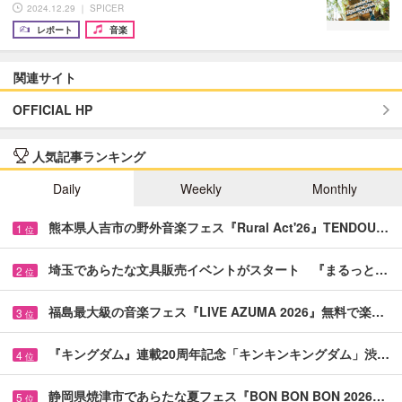
2024.12.29 ｜ SPICER
レポート
音楽
関連サイト
OFFICIAL HP
人気記事ランキング
Daily
Weekly
Monthly
熊本県人吉市の野外音楽フェス『Rural Act'26』TENDOU…
1
位
埼玉であらたな文具販売イベントがスタート 『まるっと…
2
位
福島最大級の音楽フェス『LIVE AZUMA 2026』無料で楽…
3
位
『キングダム』連載20周年記念「キンキンキングダム」渋…
4
位
静岡県焼津市であらたな夏フェス『BON BON BON 2026…
5
位