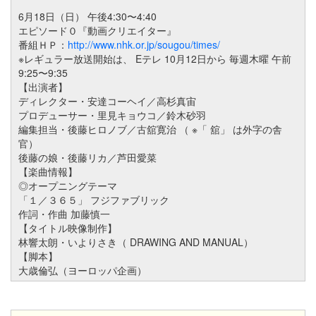
6月18日（日） 午後4:30〜4:40
エピソード０『動画クリエイター』
番組ＨＰ：
http://www.nhk.or.jp/sougou/times/
※レギュラー放送開始は、 Eテレ 10月12日から 毎週木曜 午前
9:25〜9:35
【出演者】
ディレクター・安達コーヘイ／高杉真宙
プロデューサー・里見キョウコ／鈴木砂羽
編集担当・後藤ヒロノブ／古舘寛治 （ ※「 舘」 は外字の舎
官）
後藤の娘・後藤リカ／芦田愛菜
【楽曲情報】
◎オープニングテーマ
「１／３６５」 フジファブリック
作詞・作曲 加藤慎一
【タイトル映像制作】
林響太朗・いよりさき（ DRAWING AND MANUAL）
【脚本】
大歳倫弘（ヨーロッパ企画）