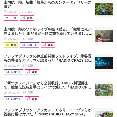
山内総一郎、新曲「彗星たちのカンタータ」リリース
決定
2026.1.16 ｜ SPICER
ニュース
音楽
山内総一郎のソロ初ライブを振り返る、「完璧に光が
見えました！ まだまだ一緒に旅を続けていきましょ…
2025.8.6 ｜ SPICER
動画
レポート
音楽
フジファブリックの休止前関西ラストライブ、岸谷香
らの共演などドラマが詰まった『RADIO CRAZY 20…
2025.2.9 ｜ SPICER
レポート
音楽
「餅つきレイジー」から公開収録、FM802料理部ま
で、離婚伝説ら若手はライブで魅せた『RADIO CR…
2025.2.9 ｜ SPICER
レポート
音楽
フジファブリック、アジカン、くるり、ユニゾンらが
祝宴に駆け付けた『FM802 RADIO CRAZY 2024』…