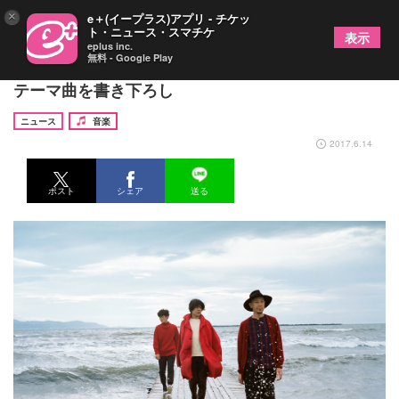
×
e＋(イープラス)アプリ - チケッ
ト・ニュース・スマチケ
表示
eplus inc.
無料 - Google Play
フジファブリック、芦田愛菜ら出演のEテレ新番組
テーマ曲を書き下ろし
ニュース
音楽
2017.6.14
ポスト
シェア
送る