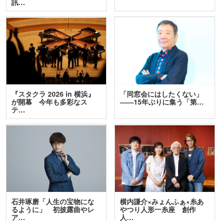
訊…
『スタクラ 2026 in 横浜』
「同窓会にはしたくない」
が開幕 今年も多彩なス
――15年ぶりに集う「第…
テ…
石井琢磨「人生の宝物にな
横内謙介×みょんふぁ×糸あ
るように」 初披露曲やレ
やつり人形一糸座 創作
ア…
人…