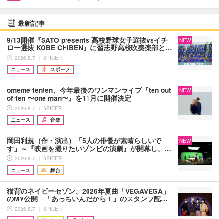
最新記事
9/13開催『SATO presents 高校野球女子選抜vsイチ
NEW
ロー選抜 KOBE CHIBEN』に習志野高校吹奏楽部と…
2026.8.7 ｜ SPICER
ニュース
スポーツ
omeme tenten、今年最後のワンマンライブ『ten out
NEW
of ten 〜one man〜』を11月に開催決定
2026.8.7 ｜ SPICER
ニュース
音楽
岡田利規（作・演出）「5人の俳優が素晴らしいで
NEW
す」～『映画を撮りたいゾンビの演劇』が開幕し、…
2026.8.7 ｜ SPICER
ニュース
舞台
猫背のネイビーセゾン、2026年夏曲「VEGAVEGA」
のMV公開 「あっちいんだから！」のスタンプ配…
2026.8.7 ｜ SPICER