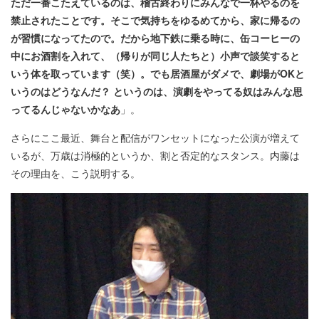
ただ一番こたえているのは、稽古終わりにみんなで一杯やるのを
禁止されたことです。そこで気持ちをゆるめてから、家に帰るの
が習慣になってたので。だから地下鉄に乗る時に、缶コーヒーの
中にお酒割を入れて、（帰りが同じ人たちと）小声で談笑すると
いう体を取っています（笑）。でも居酒屋がダメで、劇場がOKと
いうのはどうなんだ？ というのは、演劇をやってる奴はみんな思
ってるんじゃないかなあ
」。
さらにここ最近、舞台と配信がワンセットになった公演が増えて
いるが、万歳は消極的というか、割と否定的なスタンス。内藤は
その理由を、こう説明する。