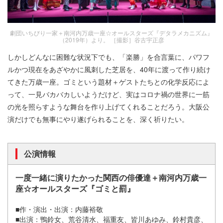
劇団いちびり一家＋南河内万歳一座☆オールスターズ『デタラメカニズム』
（2019年）より。 ［撮影］谷古宇正彦
しかしどんなに困難な状況下でも、「楽勝」を合言葉に、パワフ
ルかつ現在をあざやかに風刺した芝居を、40年に渡って作り続け
てきた万歳一座。ゴミという題材＋ゲストたちとの化学反応によ
って、一見バカバカしいようだけど、実はコロナ禍の世界に一筋
の光を照らすような舞台を作り上げてくれることだろう。大阪公
演だけでも無事にやり遂げられることを、深く祈りたい。
公演情報
一度一緒に演りたかった関西の俳優達＋南河内万歳一
座☆オールスターズ『ゴミと罰』
■作・演出・出演：内藤裕敬
■出演：鴨鈴女、荒谷清水、福重友、皆川あゆみ、鈴村貴彦、