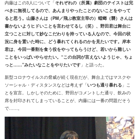
内藤はこの3人について「
それぞれの（所属）劇団のテイストは完
ぺきに無視してるので、あんまりやったことのないことをやって
ると思う。山藤さんは（PM／飛ぶ教室主宰の）蟷螂（襲）さんは
書かないようヒドいことを言わせてるし（笑）、野田君は舞台に
立つことに対して妙なこだわりを持っている人なので、今回の状
況に身を置いた時に、どう暴れてくれるのかを見たいです。岸本
君は、今回一番割を食う役をやってもらうけど、若いから難しい
ことをいっぱいやらせたい。“この台詞が言えないようじゃ、ちょ
っと……”みたいなことをやりたいです
」と語った。
新型コロナウイルスの脅威が続く現在だが、舞台上ではマスクや
ソーシャル・ディスタンスなどは考えず「
いつも通り暴れる
」こ
とを宣言。しかしそのために、野田がコメントした通り、飲みの
席を封印されてしまっていることが、内藤には一番の問題だそう
で……。