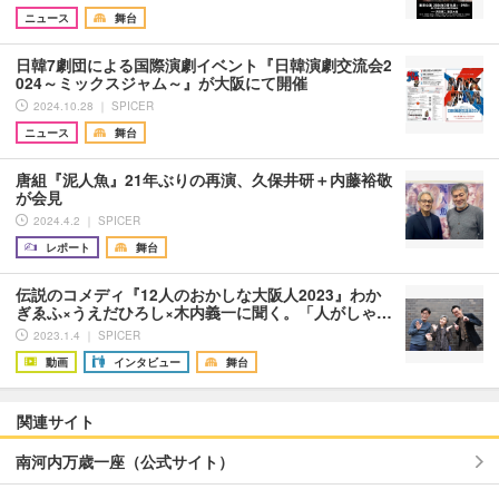
ニュース
舞台
日韓7劇団による国際演劇イベント『日韓演劇交流会2
024～ミックスジャム～』が大阪にて開催
2024.10.28 ｜ SPICER
ニュース
舞台
唐組『泥人魚』21年ぶりの再演、久保井研＋内藤裕敬
が会見
2024.4.2 ｜ SPICER
レポート
舞台
伝説のコメディ『12人のおかしな大阪人2023』わか
ぎゑふ×うえだひろし×木内義一に聞く。「人がしゃ…
2023.1.4 ｜ SPICER
動画
インタビュー
舞台
関連サイト
南河内万歳一座（公式サイト）