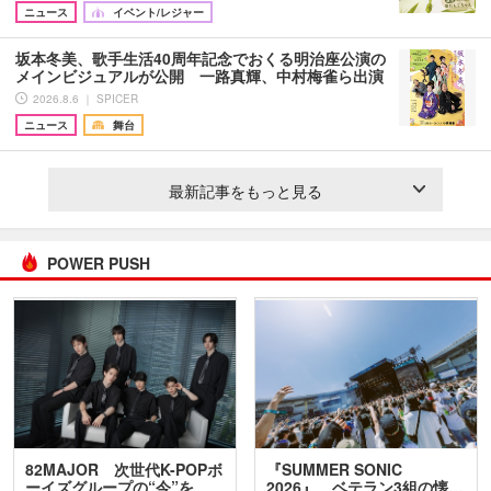
ニュース
イベント/レジャー
坂本冬美、歌手生活40周年記念でおくる明治座公演の
メインビジュアルが公開 一路真輝、中村梅雀ら出演
2026.8.6 ｜ SPICER
ニュース
舞台
最新記事をもっと見る
POWER PUSH
82MAJOR 次世代K-POPボ
『SUMMER SONIC
ーイズグループの“今”を
2026』、ベテラン3組の懐…