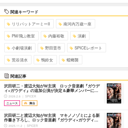
関連キーワード
リリパットアーミーII
南河内万歳一座
PM/飛ぶ教室
内藤裕敬
演劇
小劇場演劇
野田晋市
SPICEレポート
荒谷清水
鴨鈴女
蟷螂襲
関連記事
沢田研二・渡辺大知がW主演 ロック音楽劇『ガウデ
ィ×ガウディ』の追加公演が決定＆豪華メンバーに…
2026.2.6 ｜ SPICER
ニュース
舞台
沢田研二と渡辺大知がW主演 マキノノゾミによる新
作書き下ろし、ロック音楽劇『ガウディ×ガウディ…
2025.11.2 ｜ SPICER