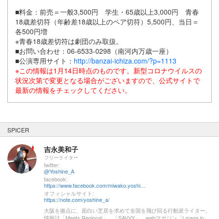
■料金：前売＝一般3,500円 学生・65歳以上3,000円 青春
18歳差切符（年齢差18歳以上のペア切符）5,500円、当日＝
各500円増
※青春18歳差切符は劇団のみ取扱。
■お問い合わせ：06-6533-0298（南河内万歳一座）
■公演専用サイト：
http://banzai-ichiza.com/?p=1113​
※この情報は1月14日時点のものです。新型コロナウイルスの
状況次第で変更となる場合がございますので、公式サイトで
最新の情報をチェックしてください。
SPICER
吉永美和子
フリーライター
twitter:
@Yoshine_A
facebook:
https://www.facebook.com/miwako.yoshinaga1
オフィシャルサイト:
https://note.com/yoshine_a/
大阪を拠点に、面白い芝居を求めて全国を飛び回る行動派ライター。
情報誌「Meets Regional」、「SAVVY」、webマガジン「Lmaga.jp」