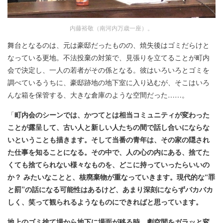
内藤裕敬（南河内万歳一座）。
舞台となるのは、元は豪邸だったものの、焼失後はゴミだらけと
なっている更地。不法投棄の対策で、見張りを立てることが町内
会で決定し、一人の若者がその係となる。彼はいろいろとゴミを
調べているうちに、豪邸跡地の地下室に入り込むが、そこはいろ
んな箱を保管する、大きな倉庫のような空間だった……。
「
町内会のシーンでは、かつてとは相当コミュニティが変わった
ことが露呈して、古い人と新しい人たちの間で話し合いにならな
いということも描きます。そして当番の青年は、その家の隠され
た仕事を知ることになる。その中で、人の心の内にある、捨てた
くても捨てられない様々なものを、どこに持っていったらいいの
か？ みたいなことと、核廃棄物が重なっていきます。現代的な“罪
と罰”の話になる可能性はあるけど、あまり深刻にならずバカバカ
しく、笑って観られるようなものにできればと思っています。
地上のゴミ捨て場から地下に場面が移る時、劇空間をガラッと変