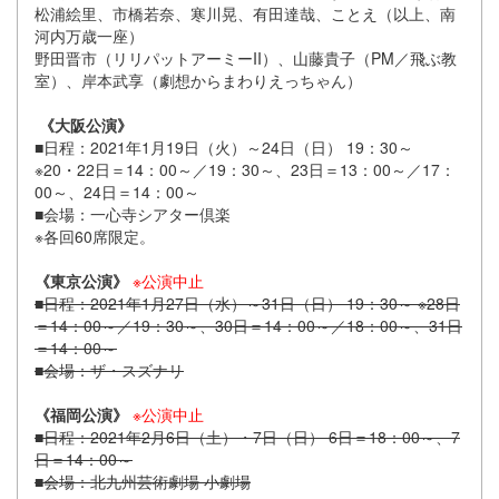
松浦絵里、市橋若奈、寒川晃、有田達哉、ことえ（以上、南
河内万歳一座）
野田晋市（リリパットアーミーII）、山藤貴子（PM／飛ぶ教
室）、岸本武享（劇想からまわりえっちゃん）
《大阪公演》
■日程：2021年1月19日（火）～24日（日） 19：30～
※20・22日＝14：00～／19：30～、23日＝13：00～／17：
00～、24日＝14：00～
■会場：一心寺シアター倶楽
※各回60席限定。
《東京公演》
※公演中止
■日程：2021年1月27日（水）～31日（日） 19：30～ ※28日
＝14：00～／19：30～、30日＝14：00～／18：00～、31日
＝14：00～
■会場：ザ・スズナリ
《福岡公演》
※公演中止
■日程：2021年2月6日（土）・7日（日） 6日＝18：00～、7
日＝14：00～
■会場：北九州芸術劇場 小劇場