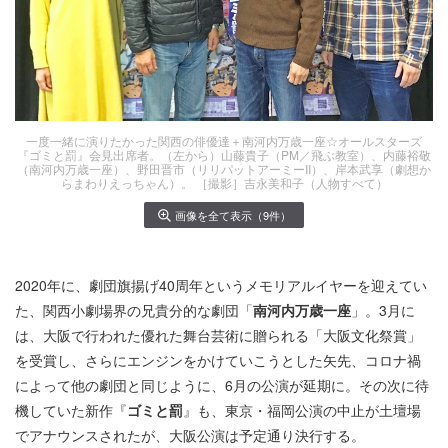
一度一緒に演りたかった関西の俳優達＋南河内万歳一座☆オールスターズ
『ゴミと罰』会見出席者。（左から）山藤貴子（PM／飛ぶ教室）、内藤裕敬
（南河内万歳一座）、野田晋市（リリパットアーミーII）、岸本武享（劇想か
らまわりえっちゃん）。 ［撮影］吉永美和子（人物すべて）
画像を全て表示（9件）
2020年に、劇団旗揚げ40周年というメモリアルイヤーを迎えてい
た、関西小劇場界の兄貴分的な劇団「
南河内万歳一座
」。3月に
は、大阪で行われた優れた舞台芸術に贈られる「大阪文化祭賞」
を受賞し、さらにエンジンをかけていこうとした矢先、コロナ禍
によって他の劇団と同じように、6月の公演が延期に。その次に待
機していた新作『
ゴミと罰
』も、東京・福岡公演の中止が土壇場
でアナウンスされたが、大阪公演は予定通り決行する。