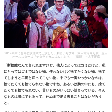
2019年末に合同公演形式で上演した、劇団いちびり一家＋南河内万歳一座☆
オールスターズ『デタラメカニズム』より。 ［撮影］谷古宇正彦
「
断捨離なんて言われますけど、他人にとってはゴミだけど、私
にとってはゴミではない物。使わないけど捨てたくない物。捨て
てしまうと二度と戻ってこない物。中でも一番やっかいなのは、
捨てたくても捨てられない物ですね。あるいは胸の中にも、捨て
たくても捨てられない、苦いものがいっぱい詰まっている。そん
なものは誰にでもあって、死ぬまで消え去ることはないだろう
と。