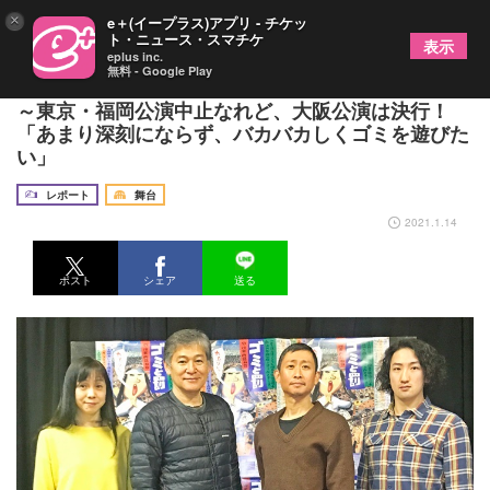
×
e＋(イープラス)アプリ - チケッ
ト・ニュース・スマチケ
表示
eplus inc.
無料 - Google Play
南河内万歳一座新作『ゴミと罰』記者会見レポート
～東京・福岡公演中止なれど、大阪公演は決行！
「あまり深刻にならず、バカバカしくゴミを遊びた
い」
レポート
舞台
2021.1.14
ポスト
シェア
送る