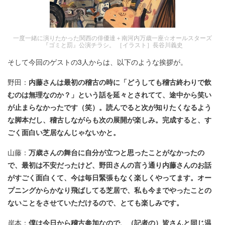
一度一緒に演りたかった関西の俳優達＋南河内万歳一座☆オールスターズ
『ゴミと罰』公演チラシ。 ［イラスト］長谷川義史
そして今回のゲストの3人からは、以下のような挨拶が。
野田：
内藤さんは最初の稽古の時に「どうしても稽古終わりで飲
むのは無理なのか？」という話を延々とされてて、途中から笑い
が止まらなかったです（笑）。読んでると次が知りたくなるよう
な脚本だし、稽古しながらも次の展開が楽しみ。完成すると、す
ごく面白い芝居なんじゃないかと。
山藤：
万歳さんの舞台に自分が立つと思ったことがなかったの
で、最初は不安だったけど、野田さんの言う通り内藤さんのお話
がすごく面白くて、今は毎日緊張もなく楽しくやってます。オー
プニングからかなり飛ばしてる芝居で、私も今までやったことの
ないことをさせていただけるので、とても楽しみです。
岸本：
僕は今日から稽古参加なので、（記者の）皆さんと同じ温