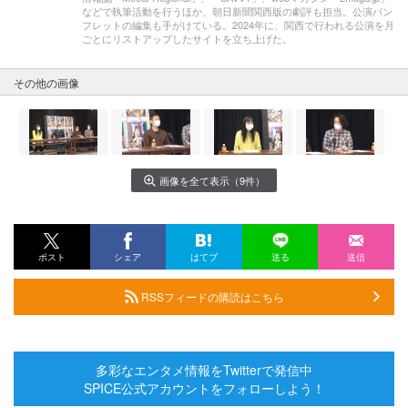
などで執筆活動を行うほか、朝日新聞関西版の劇評も担当。公演パン
フレットの編集も手がけている。2024年に、関西で行われる公演を月
ごとにリストアップしたサイトを立ち上げた。
その他の画像
画像を全て表示（9件）
ポスト
シェア
はてブ
送る
送信
RSSフィードの購読はこちら
多彩なエンタメ情報をTwitterで発信中
SPICE公式アカウントをフォローしよう！