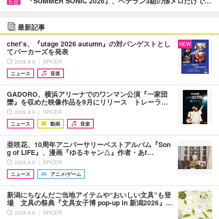
『SUMMER SONIC 2026』、ベテラン3組の懐メロだけで…
5
位
最新記事
chef’s、『utage 2026 autumn』の対バンゲストとし
NEW
てパーカーズを発表
2026.8.6 ｜ SPICER
ニュース
音楽
GADORO、横浜アリーナでのワンマン公演『一家団
欒』を収めた映像作品を9月にリリース トレーラ…
2026.8.6 ｜ SPICER
ニュース
動画
音楽
亜咲花、10周年アニバーサリーベストアルバム『Son
g of LIFE』、漫画『ゆるキャン△』作者・あf…
2026.8.6 ｜ SPICER
ニュース
アニメ/ゲーム
新潟にちなんだご当地アイテムや“おいしい文具”も登
場 文具の祭典『文具女子博 pop-up in 新潟2026』…
2026.8.6 ｜ SPICER