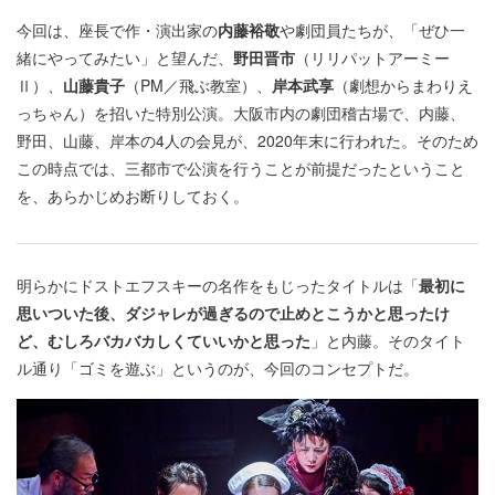
今回は、座長で作・演出家の
内藤裕敬
や劇団員たちが、「ぜひ一
緒にやってみたい」と望んだ、
野田晋市
（リリパットアーミー
Ⅱ）、
山藤貴子
（PM／飛ぶ教室）、
岸本武享
（劇想からまわりえ
っちゃん）を招いた特別公演。大阪市内の劇団稽古場で、内藤、
野田、山藤、岸本の4人の会見が、2020年末に行われた。そのため
この時点では、三都市で公演を行うことが前提だったということ
を、あらかじめお断りしておく。
明らかにドストエフスキーの名作をもじったタイトルは「
最初に
思いついた後、ダジャレが過ぎるので止めとこうかと思ったけ
ど、むしろバカバカしくていいかと思った
」と内藤。そのタイト
ル通り「ゴミを遊ぶ」というのが、今回のコンセプトだ。