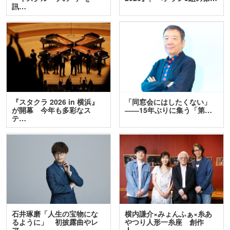
訊…
『スタクラ 2026 in 横浜』
「同窓会にはしたくない」
が開幕 今年も多彩なス
――15年ぶりに集う「第…
テ…
石井琢磨「人生の宝物にな
横内謙介×みょんふぁ×糸あ
るように」 初披露曲やレ
やつり人形一糸座 創作
ア…
人…