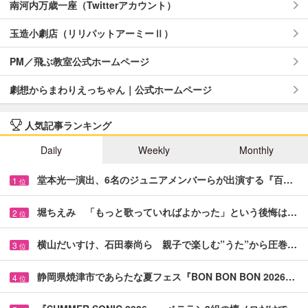
南河内万歳一座（Twitterアカウント）
玉造小劇店（リリパットアーミーⅡ）
PM／飛ぶ教室公式ホームページ
劇想からまわりえっちゃん｜公式ホームページ
人気記事ランキング
Daily
Weekly
Monthly
堂本光一演出、6名のジュニアメンバーらが出演する『百…
1
位
堀ちえみ 「もっと歌っていればよかった」という後悔は…
2
位
横山だいすけ、石田泰尚ら 親子で楽しむ”うた”から圧巻…
3
位
静岡県焼津市であらたな夏フェス『BON BON BON 2026…
4
位