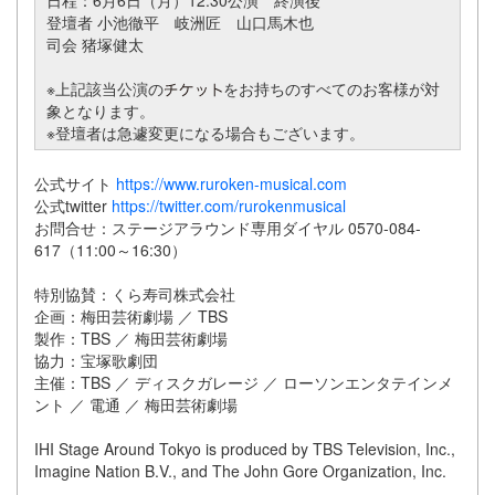
日程：6月6日（月）12:30公演 終演後
登壇者 小池徹平 岐洲匠 山口馬木也
司会 猪塚健太
※上記該当公演の
をお持ちのすべてのお客様が対
象となります。
※登壇者は急遽変更になる場合もございます。
公式サイト
https://www.ruroken-musical.com
公式twitter
https://twitter.com/rurokenmusical
お問合せ：ステージアラウンド専用ダイヤル 0570-084-
617（11:00～16:30）
特別協賛：くら寿司株式会社
企画：梅田芸術劇場 ／ TBS
製作：TBS ／ 梅田芸術劇場
協力：宝塚歌劇団
主催：TBS ／ ディスクガレージ ／ ローソンエンタテインメ
ント ／ 電通 ／ 梅田芸術劇場
IHI Stage Around Tokyo is produced by TBS Television, Inc.,
Imagine Nation B.V., and The John Gore Organization, Inc.