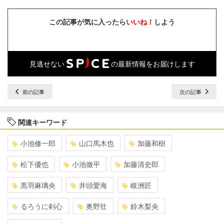
この記事が気に入ったら
いいね！
しよう
見逃せない
の最新情報をお届けします
前の記事
次の記事
関連キーワード
小池修一郎
山口馬木也
加藤和樹
松下優也
小池徹平
加藤清史郎
黒羽麻璃央
井頭愛海
岐洲匠
るろうに剣心
奥野壮
鈴木梨央