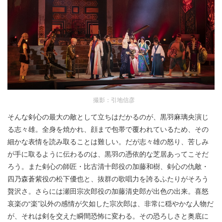
撮影：引地信彦
そんな剣心の最大の敵として立ちはだかるのが、黒羽麻璃央演じ
る志々雄。全身を焼かれ、顔まで包帯で覆われているため、その
細かな表情を読み取ることは難しい。だが志々雄の怒り、苦しみ
が手に取るように伝わるのは、黒羽の憑依的な芝居あってこそだ
ろう。また剣心の師匠・比古清十郎役の加藤和樹、剣心の仇敵・
四乃森蒼紫役の松下優也と、抜群の歌唱力を誇るふたりがそろう
贅沢さ。さらには瀬田宗次郎役の加藤清史郎が出色の出来。喜怒
哀楽の“楽”以外の感情が欠如した宗次郎は、非常に穏やかな人物だ
が、それは剣を交えた瞬間恐怖に変わる。その恐ろしさと奥底に