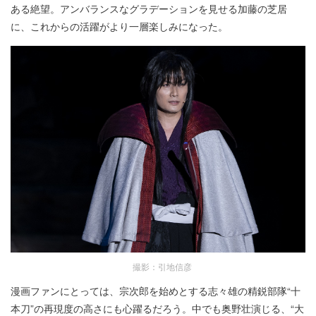
ある絶望。アンバランスなグラデーションを見せる加藤の芝居
に、これからの活躍がより一層楽しみになった。
撮影：引地信彦
漫画ファンにとっては、宗次郎を始めとする志々雄の精鋭部隊“十
本刀”の再現度の高さにも心躍るだろう。中でも奥野壮演じる、“大