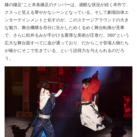
鎌の鎌足”こと本条鎌足のナンバーは、過酷な状況が続く本作で、
クスっと笑える華やかなシーンとなっている。そして劇場自体エ
ンターテインメントと化すのが、このステージアラウンドの大き
な魅力。舞台機構を存分に生かしためくるめく舞台転換が見事
で、さらに松井るみが手がける重厚な美術が圧巻だ。360°という
広大な舞台面すべてに血が通っており、だからこそ登場人物たち
が確かにそこで生きている、という説得力を与えられるのだろ
う。