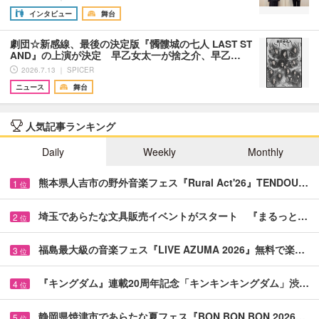
インタビュー
舞台
劇団☆新感線、最後の決定版『髑髏城の七人 LAST ST
AND』の上演が決定 早乙女太一が捨之介、早乙…
2026.7.13 ｜ SPICER
ニュース
舞台
人気記事ランキング
Daily
Weekly
Monthly
熊本県人吉市の野外音楽フェス『Rural Act'26』TENDOU…
1
位
埼玉であらたな文具販売イベントがスタート 『まるっと…
2
位
福島最大級の音楽フェス『LIVE AZUMA 2026』無料で楽…
3
位
『キングダム』連載20周年記念「キンキンキングダム」渋…
4
位
静岡県焼津市であらたな夏フェス『BON BON BON 2026…
5
位