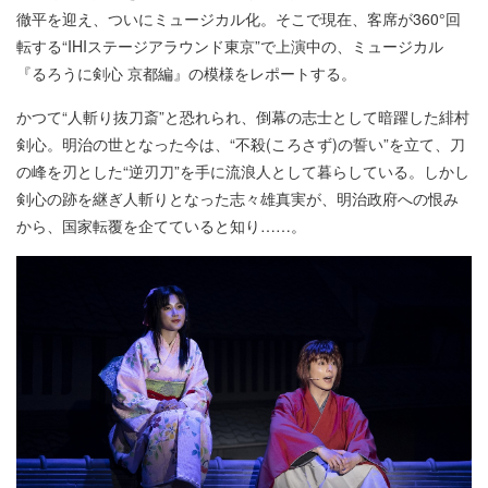
徹平を迎え、ついにミュージカル化。そこで現在、客席が360°回
転する“IHIステージアラウンド東京”で上演中の、ミュージカル
『るろうに剣心 京都編』の模様をレポートする。
かつて“人斬り抜刀斎”と恐れられ、倒幕の志士として暗躍した緋村
剣心。明治の世となった今は、“不殺(ころさず)の誓い”を立て、刀
の峰を刃とした“逆刃刀”を手に流浪人として暮らしている。しかし
剣心の跡を継ぎ人斬りとなった志々雄真実が、明治政府への恨み
から、国家転覆を企てていると知り……。