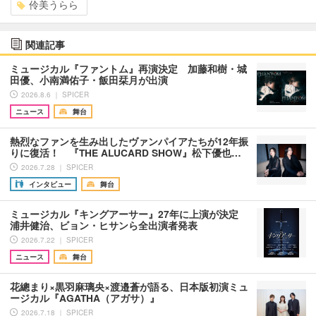
伶美うらら
関連記事
ミュージカル『ファントム』再演決定 加藤和樹・城
田優、小南満佑子・飯田栞月が出演
2026.8.6 ｜ SPICER
ニュース
舞台
熱烈なファンを生み出したヴァンパイアたちが12年振
りに復活！ 『THE ALUCARD SHOW』松下優也…
2026.7.28 ｜ SPICER
インタビュー
舞台
ミュージカル『キングアーサー』27年に上演が決定
浦井健治、ビョン・ヒサンら全出演者発表
2026.7.22 ｜ SPICER
ニュース
舞台
花總まり×黒羽麻璃央×渡邉蒼が語る、日本版初演ミュ
ージカル『AGATHA（アガサ）』
2026.7.18 ｜ SPICER