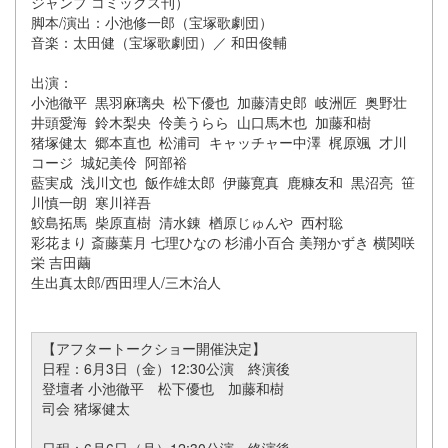
ジャンプ コミックス刊）
脚本/演出：小池修一郎（宝塚歌劇団）
音楽：太田健（宝塚歌劇団）／ 和田俊輔
出演：
小池徹平 黒羽麻璃央 松下優也 加藤清史郎 岐洲匠 奥野壮
井頭愛海 鈴木梨央 伶美うらら 山口馬木也 加藤和樹
猪塚健太 郷本直也 松浦司 キャッチャー中澤 梶原颯 才川
コージ 城妃美伶 阿部裕
藍実成 浅川文也 飯作雄太郎 伊藤寛真 鹿糠友和 黒沼亮 笹
川慎一朗 寒川祥吾
鮫島拓馬 柴原直樹 清水錬 楢原じゅんや 西村聡
彩花まり 斎藤葉月 七理ひなの 杉浦小百合 美翔かずき 横関咲
栄 吉田繭
生出真太郎/西田理人/三木治人
【アフタートークショー開催決定】
日程：6月3日（金）12:30公演 終演後
登壇者 小池徹平 松下優也 加藤和樹
司会 猪塚健太