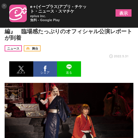
×
e＋(イープラス)アプリ - チケッ
ト・ニュース・スマチケ
表示
eplus inc.
無料 - Google Play
小池徹平主演、ミュージカル『るろうに剣心 京都
編』 臨場感たっぷりのオフィシャル公演レポート
が到着
ニュース
舞台
2022.5.31
ポスト
シェア
送る