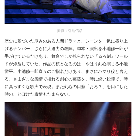
撮影：引地信彦
歴史に基づいた厚みのある人間ドラマと、シーンを一気に盛り上
げるナンバー、さらに大迫力の殺陣。脚本・演出を小池修一郎が
手がけているだけあり、舞台でしか観られない『るろ剣』ワール
ドが炸裂していた。作品の核となるのは、やはり剣心演じる小池
徹平。小池修一郎直々のご指名だけあり、まさにハマり役と言え
る。さまざまな感情で揺れる剣心の葛藤を、時に鋭い殺陣で、時
に真っすぐな歌声で表現。また剣心の口癖「おろ？」を口にした
時の、とぼけた表情もたまらない。