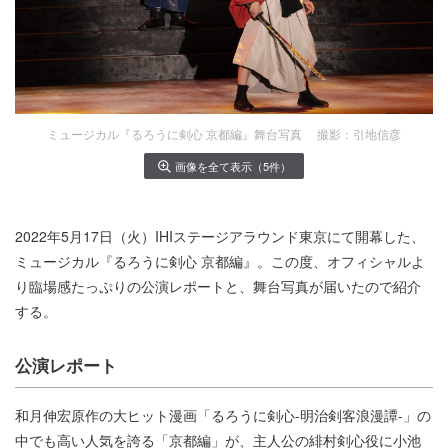
ミュージカル『るろうに剣心 京都編』舞台写真 撮影：引地信彦
画像を全て表示（5件）
2022年5月17日（火）IHIステージアラウンド東京にて開幕した、
ミュージカル『るろうに剣心 京都編』。この度、オフィシャルよ
り臨場感たっぷりの公演レポートと、舞台写真が届いたので紹介
する。
公演レポート
和月伸宏原作の大ヒット漫画「るろうに剣心-明治剣客浪漫譚-」の
中でも高い人気を誇る「京都編」が、主人公の緋村剣心役に小池