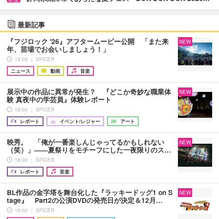
最新記事
『フジロック '26』アフタームービー公開 「また来
NEW
年、苗場でお会いしましょう！」
18:03 ｜ SPICER
ニュース
動画
音楽
展示中の作品に異常が発生？ 『どこか奇妙な職業体
NEW
験 真夜中の学芸員』体験レポート
18:00 ｜ SPICER
レポート
イベント/レジャー
アート
映秀。 「俺が一番楽しんじゃってるかもしれない
NEW
（笑）」――夏祭りをモチーフにした一夜限りのス…
18:00 ｜ SPICER
レポート
音楽
BL作品の金字塔を舞台化した『ラッキードッグ1 on S
NEW
tage』 Part2の公演DVDの発売日が決定＆12月…
18:00 ｜ SPICER