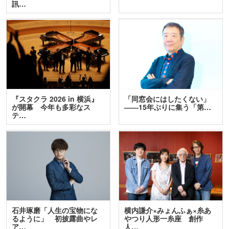
訊…
『スタクラ 2026 in 横浜』
「同窓会にはしたくない」
が開幕 今年も多彩なス
――15年ぶりに集う「第…
テ…
石井琢磨「人生の宝物にな
横内謙介×みょんふぁ×糸あ
るように」 初披露曲やレ
やつり人形一糸座 創作
ア…
人…