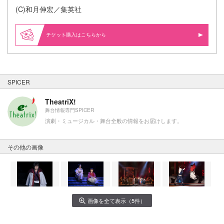
(C)和月伸宏／集英社
購入はこちらから
SPICER
TheatriX!
舞台情報専門SPICER
演劇・ミュージカル・舞台全般の情報をお届けします。
その他の画像
画像を全て表示（5件）