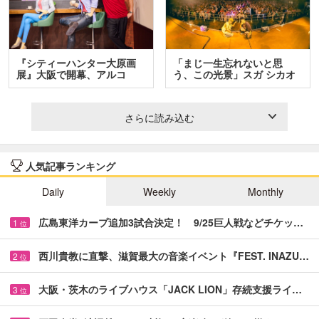
『シティーハンター大原画
「まじ一生忘れないと思
展』大阪で開幕、アルコ
う、この光景」スガ シカオ
＆…
と…
さらに読み込む
人気記事ランキング
Daily
Weekly
Monthly
広島東洋カープ追加3試合決定！ 9/25巨人戦などチケッ…
1
位
西川貴教に直撃、滋賀最大の音楽イベント『FEST. INAZU…
2
位
大阪・茨木のライブハウス「JACK LION」存続支援ライ…
3
位