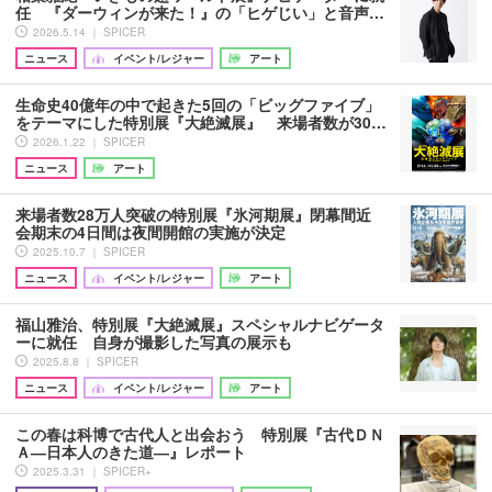
任 『ダーウィンが来た！』の「ヒゲじい」と音声…
2026.5.14 ｜ SPICER
ニュース
イベント/レジャー
アート
生命史40億年の中で起きた5回の「ビッグファイブ」
をテーマにした特別展『大絶滅展』 来場者数が30…
2026.1.22 ｜ SPICER
ニュース
アート
来場者数28万人突破の特別展『氷河期展』閉幕間近
会期末の4日間は夜間開館の実施が決定
2025.10.7 ｜ SPICER
ニュース
イベント/レジャー
アート
福山雅治、特別展『大絶滅展』スペシャルナビゲータ
ーに就任 自身が撮影した写真の展示も
2025.8.8 ｜ SPICER
ニュース
イベント/レジャー
アート
この春は科博で古代人と出会おう 特別展『古代ＤＮ
Ａ―日本人のきた道―』レポート
2025.3.31 ｜ SPICER+