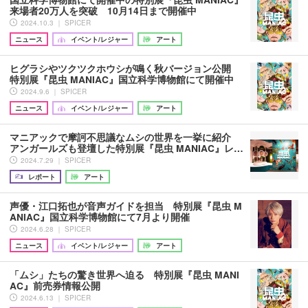
来場者20万人を突破 10月14日まで開催中
2024.10.3 ｜ SPICER
ニュース
イベント/レジャー
アート
ヒグラシやツクツクホウシが鳴く秋バージョン公開
特別展『昆虫 MANIAC』国立科学博物館にて開催中
2024.9.6 ｜ SPICER
ニュース
イベント/レジャー
アート
マニアックで摩訶不思議なムシの世界を一挙に紹介
アンガールズも登壇した特別展『昆虫 MANIAC』レ…
2024.7.29 ｜ SPICER
レポート
アート
声優・江口拓也が音声ガイドを担当 特別展『昆虫 M
ANIAC』国立科学博物館にて7月より開催
2024.6.28 ｜ SPICER
ニュース
イベント/レジャー
アート
「ムシ」たちの驚き世界へ迫る 特別展『昆虫 MANI
AC』前売券情報公開
2024.6.13 ｜ SPICER