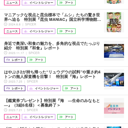
ニュース
イベント/レジャー
アート
マニアックな視点と昆虫標本で「ムシ」たちの驚き世
界へ迫る 特別展『昆虫 MANIAC』国立科学博物館…
2024.6.8 ｜ SPICER
ニュース
イベント/レジャー
アート
身近で奥深い和食の魅力を、多角的な視点でたっぷり
紹介 特別展『和食』レポート
2023.11.17 ｜ SPICER
レポート
アート
はやぶさ2が持ち帰った“リュウグウの試料”や重さ約4
トンの無人探査機を目撃！ 特別展『海』レポート
2023.7.25 ｜ SPICER
レポート
イベント/レジャー
アート
【鑑賞券プレゼント】特別展『海 ―生命のみなもと
―』（3組6名様）＜募集終了＞
2023.7.21 ｜ SPICER
ニュース
イベント/レジャー
アート