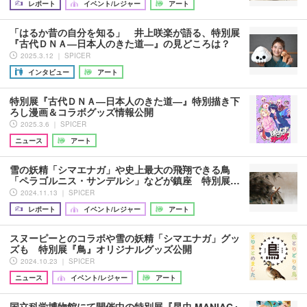
レポート
イベント/レジャー
アート
「はるか昔の自分を知る」 井上咲楽が語る、特別展
『古代ＤＮＡ―日本人のきた道―』の見どころは？
2025.3.12 ｜ SPICER
インタビュー
アート
特別展『古代ＤＮＡ―日本人のきた道―』特別描き下
ろし漫画＆コラボグッズ情報公開
2025.3.6 ｜ SPICER
ニュース
アート
雪の妖精「シマエナガ」や史上最大の飛翔できる鳥
「ペラゴルニス・サンデルシ」などが鎮座 特別展…
2024.11.13 ｜ SPICER
レポート
イベント/レジャー
アート
スヌーピーとのコラボや雪の妖精「シマエナガ」グッ
ズも 特別展『鳥』オリジナルグッズ公開
2024.10.23 ｜ SPICER
ニュース
イベント/レジャー
アート
国立科学博物館にて開催中の特別展『昆虫 MANIAC』