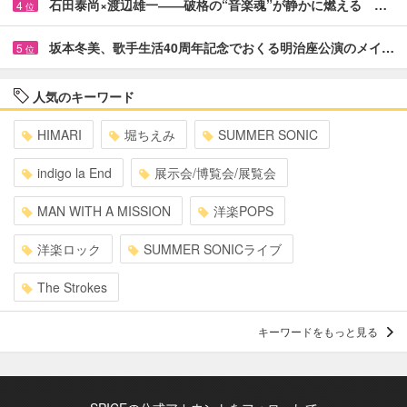
石田泰尚×渡辺雄一――破格の“音楽魂”が静かに燃える …
4
位
坂本冬美、歌手生活40周年記念でおくる明治座公演のメイ…
5
位
人気のキーワード
HIMARI
堀ちえみ
SUMMER SONIC
indigo la End
展示会/博覧会/展覧会
MAN WITH A MISSION
洋楽POPS
洋楽ロック
SUMMER SONICライブ
The Strokes
キーワードをもっと見る