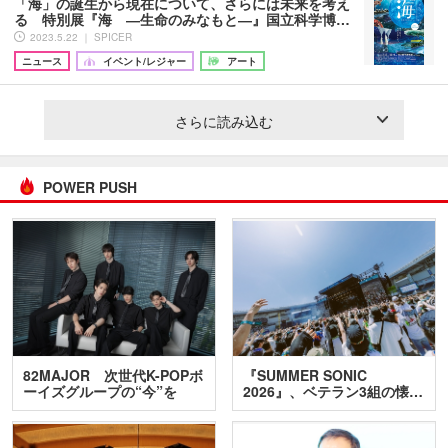
「海」の誕生から現在について、さらには未来を考え
る 特別展『海 ―生命のみなもと―』国立科学博…
2023.5.22 ｜ SPICER
ニュース
イベント/レジャー
アート
さらに読み込む
POWER PUSH
82MAJOR 次世代K-POPボ
『SUMMER SONIC
ーイズグループの“今”を
2026』、ベテラン3組の懐…
訊…