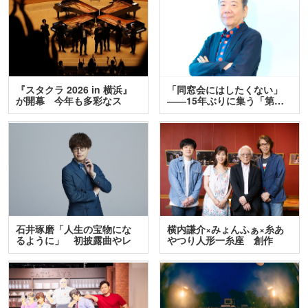
『スタクラ 2026 in 横浜』
「同窓会にはしたくない」
が開幕 今年も多彩なス
――15年ぶりに集う「第…
テ…
石井琢磨「人生の宝物にな
横内謙介×みょんふぁ×糸あ
るように」 初披露曲やレ
やつり人形一糸座 創作
ア…
人…