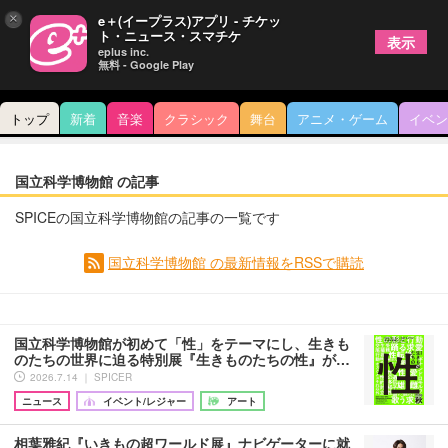
×
e＋(イープラス)アプリ - チケッ
ト・ニュース・スマチケ
表示
eplus inc.
無料 - Google Play
トップ
新着
音楽
クラシック
舞台
アニメ・ゲーム
イベン
国立科学博物館 の記事
SPICEの国立科学博物館の記事の一覧です
国立科学博物館 の最新情報をRSSで購読
国立科学博物館が初めて「性」をテーマにし、生きも
のたちの世界に迫る特別展『生きものたちの性』が…
2026.7.14 ｜ SPICER
ニュース
イベント/レジャー
アート
相葉雅紀『いきもの超ワールド展』ナビゲーターに就