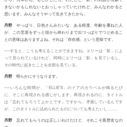
きないかもしれないとおっしゃっていたけれど、みんなわかると
思います。みんなそうやって生きてきたから。
丹野
やっぱり、日色さんみたいな、ある程度、年齢を重ねた人
が、この芝居をずっと頭から終わりまで出づっぱりでつとめるこ
との意味はありますよね。それは「存在感」という意味です。
──すると、こうも考えることができますね。エリーは「影」によ
って見られているけれど、同時にエリーは「影」を見ているし、
その時代に起きたことを全部を見ている。
丹野
明らかにそうなります。
──いろんな時間が、「ELLIE’S」のドアのカウベルが鳴るたび
に、そこに再現される感じがします。再現されるのに、タイトル
は『忘れてもろうてよかとです』ですから、矛盾しているんです
が、このタイトルに込められたものについても考えたいし……。
丹野
忘れてもらうのは正しいわけだけど、それこそ黒歴史なの
で……。