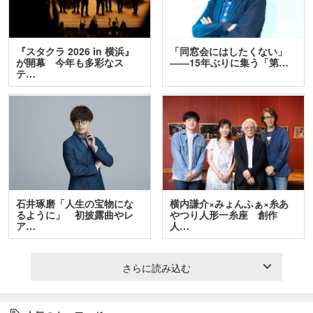
『スタクラ 2026 in 横浜』
「同窓会にはしたくない」
が開幕 今年も多彩なス
――15年ぶりに集う「第…
テ…
石井琢磨「人生の宝物にな
横内謙介×みょんふぁ×糸あ
るように」 初披露曲やレ
やつり人形一糸座 創作
ア…
人…
さらに読み込む