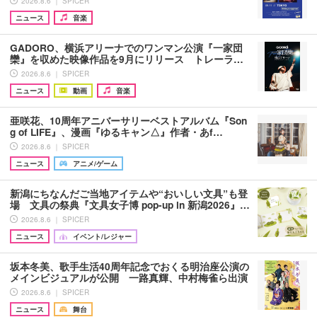
2026.8.6 ｜ SPICER
ニュース
音楽
GADORO、横浜アリーナでのワンマン公演『一家団
欒』を収めた映像作品を9月にリリース トレーラ…
2026.8.6 ｜ SPICER
ニュース
動画
音楽
亜咲花、10周年アニバーサリーベストアルバム『Son
g of LIFE』、漫画『ゆるキャン△』作者・あf…
2026.8.6 ｜ SPICER
ニュース
アニメ/ゲーム
新潟にちなんだご当地アイテムや“おいしい文具”も登
場 文具の祭典『文具女子博 pop-up in 新潟2026』…
2026.8.6 ｜ SPICER
ニュース
イベント/レジャー
坂本冬美、歌手生活40周年記念でおくる明治座公演の
メインビジュアルが公開 一路真輝、中村梅雀ら出演
2026.8.6 ｜ SPICER
ニュース
舞台