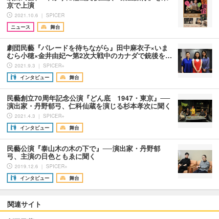
京で上演
2021.10.6 ｜ SPICER
ニュース
舞台
劇団民藝『パレードを待ちながら』田中麻衣子×いま
むら小穂×金井由妃〜第2次大戦中のカナダで銃後を…
2021.9.3 ｜ SPICER+
インタビュー
舞台
民藝創立70周年記念公演『どん底 1947・東京』──
演出家・丹野郁弓、仁科仙蔵を演じる杉本孝次に聞く
2021.4.3 ｜ SPICER+
インタビュー
舞台
民藝公演『泰山木の木の下で』──演出家・丹野郁
弓、主演の日色ともゑに聞く
2019.12.6 ｜ SPICER+
インタビュー
舞台
関連サイト