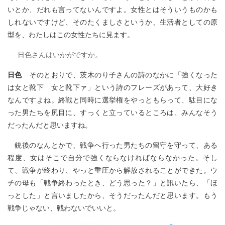
いとか、だれも言ってないんですよ。女性とはそういうものかも
しれないですけど、そのたくましさというか、生活者としての原
型を、わたしはこの女性たちに見ます。
──日色さんはいかがですか。
日色
そのとおりで、茨木のり子さんの詩のなかに「強くなった
は女と靴下 女と靴下ァ」という詩のフレーズがあって、大好き
なんですよね。終戦と同時に選挙権をやっともらって、駄目にな
った男たちを尻目に、すっくと立っているところは、みんなそう
だったんだと思いますね。
銃後のなんとかで、戦争へ行った男たちの留守を守って、ある
程度、女はそこで自分で強くならなければならなかった。そし
て、戦争が終わり、やっと重圧から解放されることができた。ウ
チの母も「戦争終わったとき、どう思った？」と訊いたら、「ほ
っとした」と言いましたから、そうだったんだと思います。もう
戦争じゃない、戦わないでいいと。