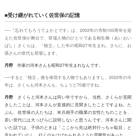
■受け継がれていく佐世保の記憶
──『忘れてもろうてよかとです』は、2002年の市制100周年を迎
えた佐世保が舞台で、登場人物のひとりである相生橋（あいおい
ばし）さくらは、「独立」した年の昭和27年生まれ。さらに、お
孫さんの世代も登場します。
丹野
作家の河本さんも昭和27年生まれなんです。
──すると「独立」後を体現する人物でもありますし、2022年の今
年は、さくらも河本さんも、ちょうど70歳ですね。
丹野
さくらと河本さんは同い年ですから、当然、さくらが見聞
きしたことは、河本さんが直接的に見聞きしたことですよね。た
ぶん、佐世保の人たちは、米兵相手の職業の女性たちのことを、
若い世代には大っぴらに説明しないと思うんです。河本さんに聞
いた話では、子供のときは「ここから先は絶対行っちゃ駄目」と
言われていたし、行くのもはばかられるような雰囲気があった。