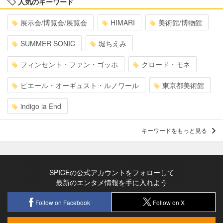
人気のキーワード
展示会/博覧会/展覧会
HIMARI
美術館/博物館
SUMMER SONIC
堀ちえみ
フィンセント・ファン・ゴッホ
クロード・モネ
ピエール・オーギュスト・ルノワール
東京都美術館
indigo la End
キーワードをもっと見る
SPICEの公式アカウントをフォローして
最新のエンタメ情報を手に入れよう
Follow on Facebook
Follow on X