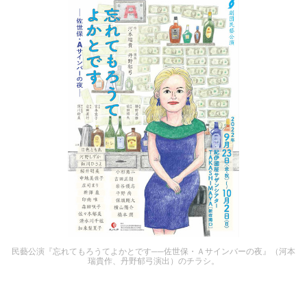
民藝公演『忘れてもろうてよかとです──佐世保・Ａサインバーの夜』（河本
瑞貴作、丹野郁弓演出）のチラシ。