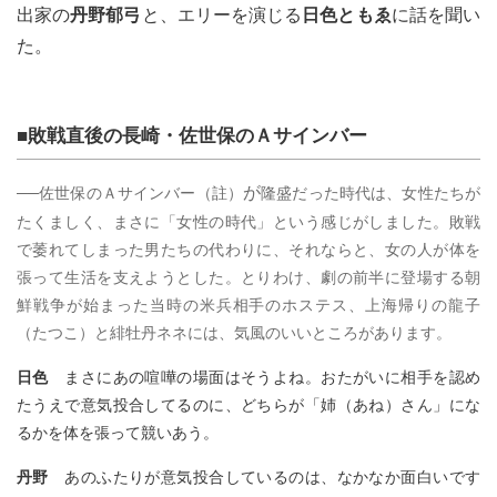
出家の
丹野郁弓
と、エリーを演じる
日色ともゑ
に話を聞い
た。
■敗戦直後の長崎・佐世保のＡサインバー
が
──佐世保のＡサインバー
（註）
隆盛だった時代は、女性たちが
たくましく、まさに「女性の時代」という感じがしました。敗戦
で萎れてしまった男たちの代わりに、それならと、女の人が体を
張って生活を支えようとした。とりわけ、劇の前半に登場する朝
鮮戦争が始まった当時の米兵相手のホステス、上海帰りの龍子
（たつこ）と緋牡丹ネネには、気風のいいところがあります。
日色
まさにあの喧嘩の場面はそうよね。おたがいに相手を認め
たうえで意気投合してるのに、どちらが「姉（あね）さん」にな
るかを体を張って競いあう。
丹野
あのふたりが意気投合しているのは、なかなか面白いです