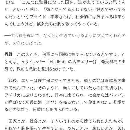
よね。「こんなに駄目になった国を、誰が支えていると思うん
だ」といった感じ。「嫌々やってるんじゃない、好きでやってる
んだ」というプライド。本来ならば、社会的には蔑まれる職業な
んでしょうけど、彼女たちは胸を張ってやっている。
──生活費を稼いで、なんとか生きていけるように支えてくれたの
が、女性たちだった。
丹野
この人たち、何重にも国家に捨てられているんですよ。た
とえば、Ａサインバー「ELLIE’S」の店主エリーは、奄美群島の出
身で、戦前も戦後も差別を受けていた。
戦後、エリーは佐世保にやってきたら、頼りの兄は造船所の事
故で死んでいた。そのように、頼りにしていたものに裏切られ、
アメリカに振りまわされ、日本に捨てられ、社会からはパンパン
と呼ばれて米兵に媚（こび）を売る女として蔑まされた。登場す
るどの女性も、何重にも裏切られている。
国家とか、社会とか、そういうものから捨てられた人たちが、
それでも胸を張って生きている。つらいとか、哀しいとか、苦し