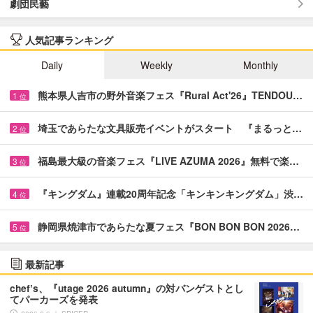
劇団民藝
人気記事ランキング
Daily
Weekly
Monthly
熊本県人吉市の野外音楽フェス『Rural Act'26』TENDOU…
1
位
埼玉であらたな文具販売イベントがスタート 『まるっと…
2
位
福島最大級の音楽フェス『LIVE AZUMA 2026』無料で楽…
3
位
『キングダム』連載20周年記念「キンキンキングダム」渋…
4
位
静岡県焼津市であらたな夏フェス『BON BON BON 2026…
5
位
最新記事
chef’s、『utage 2026 autumn』の対バンゲストとし
てパーカーズを発表