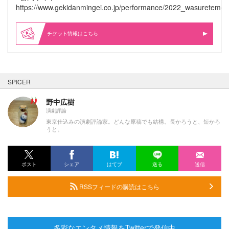
https://www.gekidanmingei.co.jp/performance/2022_wasuretemor
情報はこちら
SPICER
野中広樹
演劇評論
東京仕込みの演劇評論家。どんな原稿でも結構。長かろうと、短かろ
うと。
ポスト
シェア
はてブ
送る
送信
RSSフィードの購読はこちら
多彩なエンタメ情報をTwitterで発信中