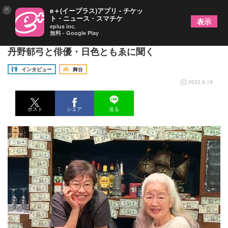
×
e＋(イープラス)アプリ - チケッ
ト・ニュース・スマチケ
表示
eplus inc.
無料 - Google Play
劇団民藝『忘れてもろうてよかとです』～演出家・
丹野郁弓と俳優・日色ともゑに聞く
インタビュー
舞台
2022.9.19
ポスト
シェア
送る