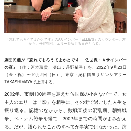
『忘れてもろうてよかとです』のAサインバー「ELLIE'S」のカウンター。左
から、丹野郁弓、エリーを演じる日色ともゑ。
劇団民藝
が
『忘れてもろうてよかとです──佐世保・Ａサインバー
の夜』
（作：河本瑞貴、演出：丹野郁弓）を、2022年9月23日
（金・祝）〜10月2日（日）、東京・紀伊國屋サザンシアター
TAKASHIMAYAで上演する。
2002年、市制100周年を迎えた佐世保の小さなバーで、女
主人のエリーは「影」を相手に、その街で過ごした人生を
振り返る。記憶のなかから、敗戦直後の混乱期、朝鮮戦
争、ベトナム戦争を経て、2002年までの時間がよみがえ
る。だが、語られたことのすべてが事実ではなかった。演