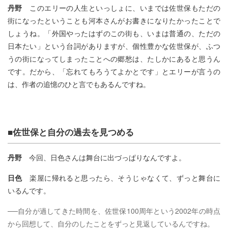
丹野
このエリーの人生といっしょに、いまでは佐世保もただの
街になったということも河本さんがお書きになりたかったことで
しょうね。「外国やったはずのこの街も、いまは普通の、ただの
日本たい」という台詞がありますが、個性豊かな佐世保が、ふつ
うの街になってしまったことへの郷愁は、たしかにあると思うん
です。だから、「忘れてもろうてよかとです」とエリーが言うの
は、作者の追憶のひと言でもあるんですね。
■佐世保と自分の過去を見つめる
丹野
今回、日色さんは舞台に出づっぱりなんですよ。
日色
楽屋に帰れると思ったら、そうじゃなくて、ずっと舞台に
いるんです。
──自分が過してきた時間を、佐世保100周年という2002年の時点
から回想して、自分のしたことをずっと見返しているんですね。