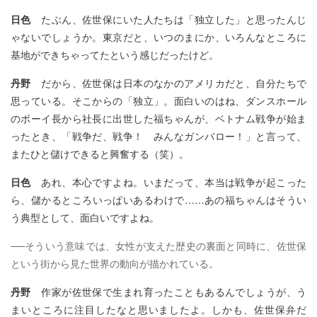
日色
たぶん、佐世保にいた人たちは「独立した」と思ったんじ
ゃないでしょうか。東京だと、いつのまにか、いろんなところに
基地ができちゃってたという感じだったけど。
丹野
だから、佐世保は日本のなかのアメリカだと、自分たちで
思っている。そこからの「独立」。面白いのはね、ダンスホール
のボーイ長から社長に出世した福ちゃんが、ベトナム戦争が始ま
ったとき、「戦争だ、戦争！ みんなガンバロー！」と言って、
またひと儲けできると興奮する（笑）。
日色
あれ、本心ですよね。いまだって、本当は戦争が起こった
ら、儲かるところいっぱいあるわけで……あの福ちゃんはそうい
う典型として、面白いですよね。
──そういう意味では、女性が支えた歴史の裏面と同時に、佐世保
という街から見た世界の動向が描かれている。
丹野
作家が佐世保で生まれ育ったこともあるんでしょうが、う
まいところに注目したなと思いましたよ。しかも、佐世保弁だ