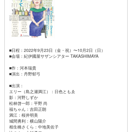
■日程：2022年9月23日（金・祝）〜10月2日（日）
■会場：紀伊國屋サザンシアター TAKASHIMAYA
■作：河本瑞貴
■演出：丹野郁弓
■出演：
エリー（島之瀬満江）：日色ともゑ
影：河野しずか
松林啓一郎：平野 尚
福ちゃん：吉田正朗
満江：桜井明美
城間勇利：横山陽介
相生橋さくら：中地美佐子