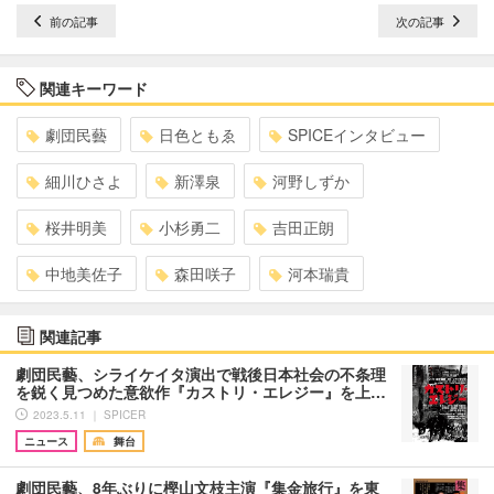
前の記事
次の記事
関連キーワード
劇団民藝
日色ともゑ
SPICEインタビュー
細川ひさよ
新澤泉
河野しずか
桜井明美
小杉勇二
吉田正朗
中地美佐子
森田咲子
河本瑞貴
関連記事
劇団民藝、シライケイタ演出で戦後日本社会の不条理
を鋭く見つめた意欲作『カストリ・エレジー』を上…
2023.5.11 ｜ SPICER
ニュース
舞台
劇団民藝、8年ぶりに樫山文枝主演『集金旅行』を東