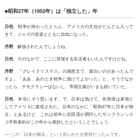
■昭和27年（1952年）は「独立した」年
日色
戦争が終わったとたん、アメリカの文化がどんどん入って
きて、ジャズの音楽とともに自由になった。
丹野
解放されたんでしょうね。
日色
そのなかで、ここに登場する生活者もいたんですけどね。
丹野
『グレイクリスマス』の感想文で、面白いのがあったんで
すよ。「ああ、あのとき戦争に負けてよかった」と。そうでなか
ったら、デモクラシーはないし、帝国主義がいまも続いていた。
日色
本当にそう思います。で、日本は負けて、佐世保は基地と
してアメリカに接収された。台本のなかに「昭和27年に日本が独
立」とあるけど、これは前年に吉田茂が調印したサンフランシス
コ平和条約がこの年から発効したということでしょう。
──この「日本が独立」という言いかたが意外だったんです。