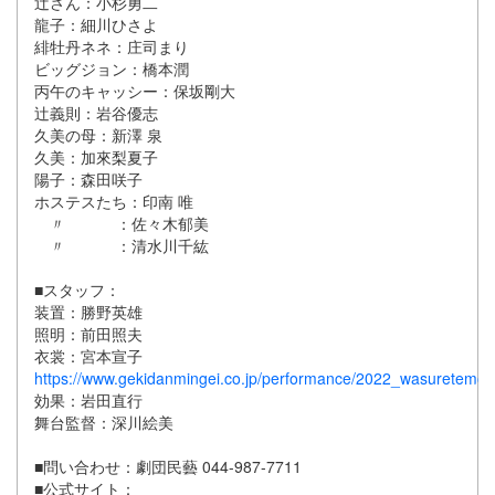
辻さん：小杉勇二
龍子：細川ひさよ
緋牡丹ネネ：庄司まり
ビッグジョン：橋本潤
丙午のキャッシー：保坂剛大
辻義則：岩谷優志
久美の母：新澤 泉
久美：加來梨夏子
陽子：森田咲子
ホステスたち：印南 唯
〃 ：佐々木郁美
〃 ：清水川千紘
■スタッフ：
装置：勝野英雄
照明：前田照夫
衣裳：宮本宣子
https://www.gekidanmingei.co.jp/performance/2022_wasuretemor
効果：岩田直行
舞台監督：深川絵美
■問い合わせ：劇団民藝 044-987-7711
■公式サイト：