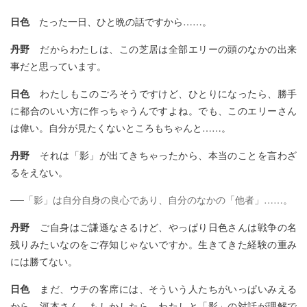
日色
たった一日、ひと晩の話ですから……。
丹野
だからわたしは、この芝居は全部エリーの頭のなかの出来
事だと思っています。
日色
わたしもこのごろそうですけど、ひとりになったら、勝手
に都合のいい方に作っちゃうんですよね。でも、このエリーさん
は偉い。自分が見たくないところもちゃんと……。
丹野
それは「影」が出てきちゃったから、本当のことを言わざ
るをえない。
──「影」は自分自身の良心であり、自分のなかの「他者」……。
丹野
ご自身はご謙遜なさるけど、やっぱり日色さんは戦争の名
残りみたいなのをご存知じゃないですか。生きてきた経験の重み
には勝てない。
日色
まだ、ウチの客席には、そういう人たちがいっぱいみえる
から。河本さん、もしかしたら、わたしと「影」の対話が理解で