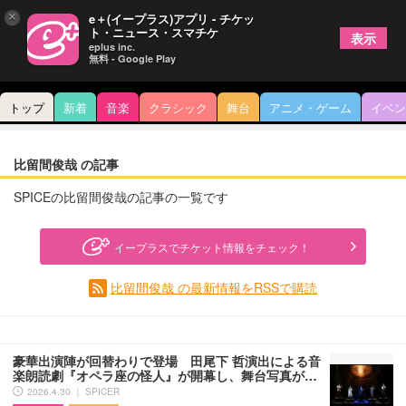
×
e＋(イープラス)アプリ - チケッ
ト・ニュース・スマチケ
表示
eplus inc.
無料 - Google Play
トップ
新着
音楽
クラシック
舞台
アニメ・ゲーム
イベン
比留間俊哉 の記事
SPICEの比留間俊哉の記事の一覧です
イープラスでチケット情報をチェック！
比留間俊哉 の最新情報をRSSで購読
豪華出演陣が回替わりで登場 田尾下 哲演出による音
楽朗読劇『オペラ座の怪人』が開幕し、舞台写真が…
2026.4.30 ｜ SPICER