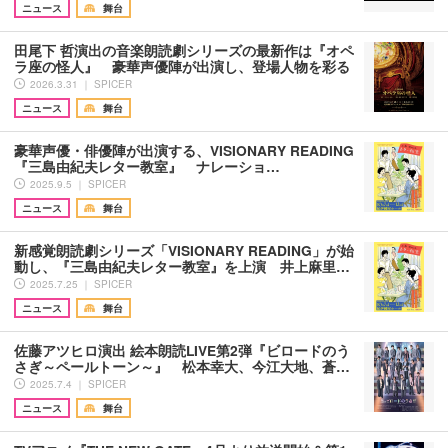
ニュース
舞台
田尾下 哲演出の音楽朗読劇シリーズの最新作は『オペ
ラ座の怪人』 豪華声優陣が出演し、登場人物を彩る
2026.3.31 ｜ SPICER
ニュース
舞台
豪華声優・俳優陣が出演する、VISIONARY READING
『三島由紀夫レター教室』 ナレーショ…
2025.9.5 ｜ SPICER
ニュース
舞台
新感覚朗読劇シリーズ「VISIONARY READING」が始
動し、『三島由紀夫レター教室』を上演 井上麻里…
2025.7.25 ｜ SPICER
ニュース
舞台
佐藤アツヒロ演出 絵本朗読LIVE第2弾『ビロードのう
さぎ～ペールトーン～』 松本幸大、今江大地、蒼…
2025.7.4 ｜ SPICER
ニュース
舞台