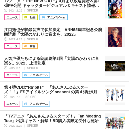
TVアニメ『THE NEW GATE』4月より放送開始＆第1
弾PV公開 キャラクタービジュアル＆キャスト情報…
2024.2.22 ｜ SPICER
ニュース
動画
アニメ/ゲーム
江口拓也が収録音声で参加決定 ANN55周年記念公演
朗読劇『太陽のかわりに音楽を。2022』
2022.4.28 ｜ SPICER
ニュース
舞台
人気声優たちによる朗読劇第8回「太陽のかわりに音
楽を。2022」上演決定
2022.3.18 ｜ SPICER
ニュース
アニメ/ゲーム
第４弾CDは“Ra*bits” 『あんさんぶるスター
ズ！！』ESアイドルソング season1の第４弾は9月…
2020.7.1 ｜ SPICER
ニュース
アニメ/ゲーム
「TVアニメ『あんさんぶるスターズ！』Fan Meeting
Tour」出演キャスト解禁！BD購入者限定受付も開始
2020.2.27 ｜ SPICER