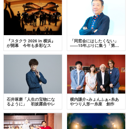
『スタクラ 2026 in 横浜』
「同窓会にはしたくない」
が開幕 今年も多彩なス
――15年ぶりに集う「第…
テ…
石井琢磨「人生の宝物にな
横内謙介×みょんふぁ×糸あ
るように」 初披露曲やレ
やつり人形一糸座 創作
ア…
人…