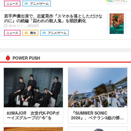
ニュース
アニメ/ゲーム
若手声優出演で、志駕晃作『スマホを落としただけな
のに』の続編「囚われの殺人鬼」を朗読劇化
2019.11.1 ｜ SPICER
ニュース
舞台
アニメ/ゲーム
POWER PUSH
82MAJOR 次世代K-POPボ
『SUMMER SONIC
ーイズグループの“今”を
2026』、ベテラン3組の懐…
訊…