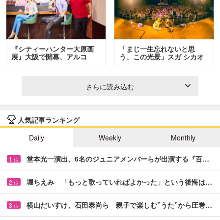
『シティーハンター大原画
「まじ一生忘れないと思
展』大阪で開幕、アルコ
う、この光景」スガ シカオ
＆…
と…
さらに読み込む
人気記事ランキング
Daily
Weekly
Monthly
堂本光一演出、6名のジュニアメンバーらが出演する『百…
1
位
堀ちえみ 「もっと歌っていればよかった」という後悔は…
2
位
横山だいすけ、石田泰尚ら 親子で楽しむ”うた”から圧巻…
3
位