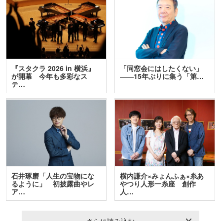
『スタクラ 2026 in 横浜』
「同窓会にはしたくない」
が開幕 今年も多彩なス
――15年ぶりに集う「第…
テ…
石井琢磨「人生の宝物にな
横内謙介×みょんふぁ×糸あ
るように」 初披露曲やレ
やつり人形一糸座 創作
ア…
人…