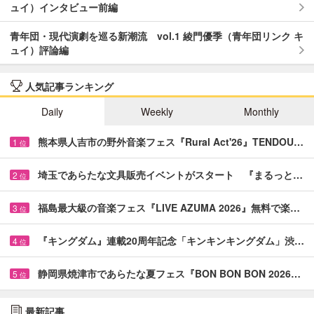
ュイ）インタビュー前編
青年団・現代演劇を巡る新潮流 vol.1 綾門優季（青年団リンク キ
ュイ）評論編
人気記事ランキング
Daily
Weekly
Monthly
熊本県人吉市の野外音楽フェス『Rural Act'26』TENDOU…
1
位
埼玉であらたな文具販売イベントがスタート 『まるっと…
2
位
福島最大級の音楽フェス『LIVE AZUMA 2026』無料で楽…
3
位
『キングダム』連載20周年記念「キンキンキングダム」渋…
4
位
静岡県焼津市であらたな夏フェス『BON BON BON 2026…
5
位
最新記事