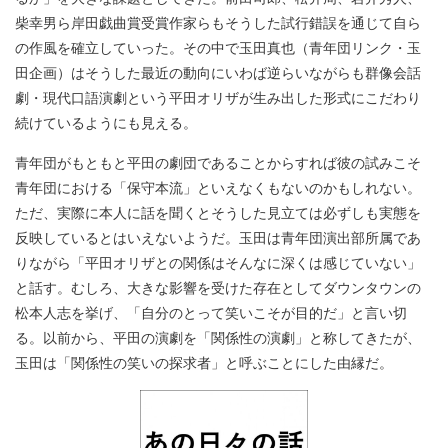
柴幸男ら岸田戯曲賞受賞作家らもそうした試行錯誤を通じて自ら
の作風を確立していった。その中で玉田真也（青年団リンク・玉
田企画）はそうした最近の動向にいわば逆らいながらも群像会話
劇・現代口語演劇という平田オリザが生み出した形式にこだわり
続けているようにも見える。
​青年団がもともと平田の劇団であることからすれば彼の試みこそ
青年団における「保守本流」といえなくもないのかもしれない。
ただ、実際に本人に話を聞くとそうした見立ては必ずしも実態を
反映しているとはいえないようだ。玉田は青年団演出部所属であ
りながら「平田オリザとの関係はそんなに深くは感じていない」
と話す。むしろ、大きな影響を受けた存在としてダウンタウンの
松本人志を挙げ、「自分のとって笑いこそが目的だ」と言い切
る。以前から、平田の演劇を「関係性の演劇」と称してきたが、
玉田は「関係性の笑いの探求者」と呼ぶことにした由縁だ。