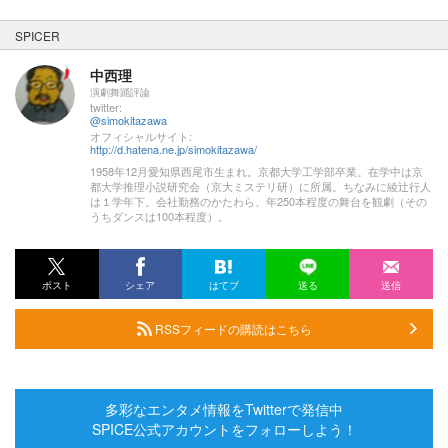
SPICER
中西理
演劇舞踊評論
twitter:
@simokitazawa
オフィシャルサイト:
http://d.hatena.ne.jp/simokitazawa/
1958年12月愛知県西尾市生まれ。京都大学工学部卒業。在学中は京
都大学推理小説研究会（京大ミステリ研）に所属。ちなみに綾辻行人
は１学年下。会社勤務のかたわら、年250本程度の舞台を観劇（その
うちダンスは100本程度）。
ポスト
シェア
はてブ
送る
送信
RSSフィードの購読はこちら
多彩なエンタメ情報をTwitterで発信中
SPICE公式アカウントをフォローしよう！