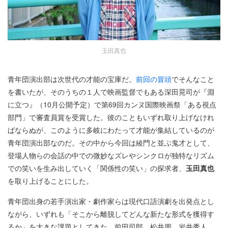
玉田真也
青年団演出部は次世代の才能の宝庫だ。
前回の冒頭
でそんなこと
を書いたが、そのうちの１人で映画監督でもある深田晃司が『淵
に立つ』（10月公開予定）で第69回カンヌ国際映画祭「ある視点
部門」で審査員賞を受賞した。彼のこともいずれ取り上げなけれ
ばならぬが、このように多岐にわたって才能が集結しているのが
青年団演出部なのだ。その中から今回は綾門と並ぶ鬼才として、
登場人物らの会話の中での微妙なズレやシンクロが独特なリズム
での笑いを生み出していく「関係性の笑い」の探求者、
玉田真也
を取り上げることにした。
青年団出身の若手演出家・劇作家らは現代口語演劇を出発点とし
ながら、いずれも「そこから離脱してどんな新たな形式を獲得す
るか」を大きな課題としてきた。前田司郎、松井周、岩井秀人、