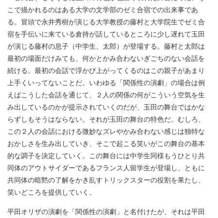
こで描かれるのはある大学の文学部のゼミ合宿での出来事であ
る。冒頭で永井秀樹が演じる大学教授の藤村と大学院生でゼミ合
宿を手伝いに来ている倉持が話しているところに少し遅れて玉田
が演じる藤村の息子（中学生、太郎）が登場する。藤村と太郎は
最初の場面だけみても、何かとかみ合わないぎごちのない会話を
続ける。最初の会話で浮かび上がってくるのはこの親子があまり
上手くいってないことだ。いわゆる「関係性の演劇」の場合は例
えばこうした会話を通じて、２人の関係の何がこういう空気を生
み出しているのかが提示されていくのだが、玉田の舞台ではかな
らずしもそうはならない。それが玉田の舞台の特色だ。むしろ、
この２人の会話における微妙なズレやかみ合わない感じは独特な
おかしさを生み出していき、そこで起こる笑いがこの舞台の基本
的な調子を決定していく。この舞台には中学生同様もうひとり共
同体のアウトサイダーであるフランス人留学生が登場し、ともに
共同体の暗黙の了解をかき乱すトリックスターの役割を果たし、
笑いどころを提供していく。
平田オリザの演劇を「関係性の演劇」と名付けたが、それは平田