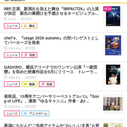
IMP.主演、新演出を加えた舞台『IMPACT26』の上演
NEW
が決定 新生の幕開けを予感させるキービジュアル…
04:00 ｜ SPICER
ニュース
舞台
chef’s、『utage 2026 autumn』の対バンゲストとし
てパーカーズを発表
2026.8.6 ｜ SPICER
ニュース
音楽
GADORO、横浜アリーナでのワンマン公演『一家団
欒』を収めた映像作品を9月にリリース トレーラ…
2026.8.6 ｜ SPICER
ニュース
動画
音楽
亜咲花、10周年アニバーサリーベストアルバム『Son
g of LIFE』、漫画『ゆるキャン△』作者・あf…
2026.8.6 ｜ SPICER
ニュース
アニメ/ゲーム
新潟にちなんだご当地アイテムや“おいしい文具”も登