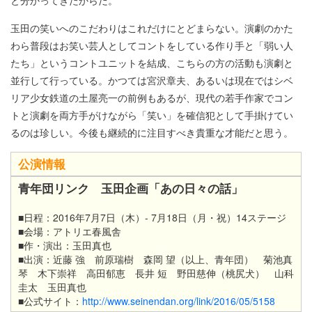
玉田の笑いへのこだわりはこれだけにとどまらない。演劇のかた
わら普段はお笑い芸人としてコントをしている作り手と「弱い人
たち」というコントユニットを結成、こちらの方の活動も演劇と
並行して行っている。かつては宮沢章夫、あるいは現在ではシベ
リア少女鉄道の土屋亮一の前例もあるが、現代の若手作家でコン
トと演劇を両方手がけながら「笑い」を確信犯として手掛けてい
るのは珍しい。今後も継続的に注目すべき貴重な才能だと思う。
公演情報
青年団リンク 玉田企画「あの日々の話」
■
日程：2016年7月7日（木）- 7月18日（月・祝）14ステージ
■
会場：アトリエ春風舎
■作・演出：
玉田真也
■
出演：近藤 強 前原瑞樹 森岡 望（以上、青年団） 菊池真
琴 木下崇祥 高田郁恵 長井 短 野田慈伸（桃尻犬） 山科
圭太 玉田真也
■公式サイト：
http://www.seinendan.org/link/2016/05/5158