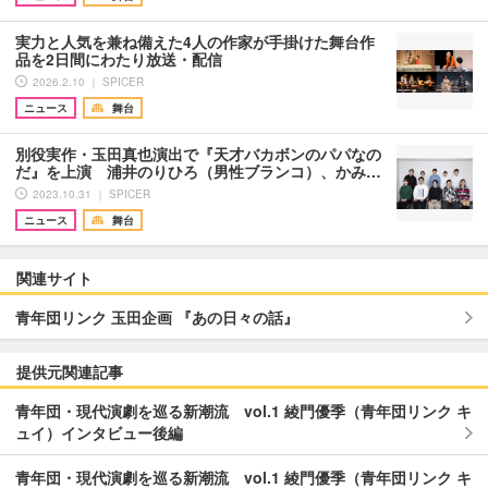
実力と人気を兼ね備えた4人の作家が手掛けた舞台作
品を2日間にわたり放送・配信
2026.2.10 ｜ SPICER
ニュース
舞台
別役実作・玉田真也演出で『天才バカボンのパパなの
だ』を上演 浦井のりひろ（男性ブランコ）、かみ…
2023.10.31 ｜ SPICER
ニュース
舞台
関連サイト
青年団リンク 玉田企画 『あの日々の話』
提供元関連記事
青年団・現代演劇を巡る新潮流 vol.1 綾門優季（青年団リンク キ
ュイ）インタビュー後編
青年団・現代演劇を巡る新潮流 vol.1 綾門優季（青年団リンク キ