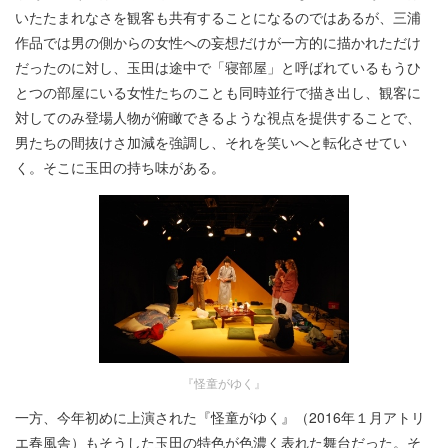
いたたまれなさを観客も共有することになるのではあるが、三浦
作品では男の側からの女性への妄想だけが一方的に描かれただけ
だったのに対し、玉田は途中で「寝部屋」と呼ばれているもうひ
とつの部屋にいる女性たちのことも同時並行で描き出し、観客に
対してのみ登場人物が俯瞰できるような視点を提供することで、
男たちの間抜けさ加減を強調し、それを笑いへと転化させてい
く。そこに玉田の持ち味がある。
『怪童がゆく』
一方、今年初めに上演された『怪童がゆく』（2016年１月アトリ
エ春風舎）もそうした玉田の特色が色濃く表れた舞台だった。そ