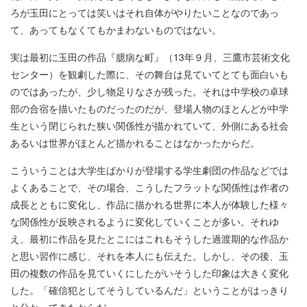
ろが玉田にとっては笑いはそれ自体がやりたいことなのであっ
て、あってもなくてもかまわないものではない。
実は最初に玉田の作品『臆病な町』（13年９月、三鷹市芸術文化
センター）を観劇した際に、その舞台は見ていてとても面白いも
のではあったが、少し物足りなさが残った。それは中学校の卓球
部の合宿を描いたものだったのだが、登場人物のほとんどが中学
生という閉じられた狭い関係性が描かれていて、外側にある社会
あるいは世界がほとんど描かれることはなかったからだ。
こういうことは大学生ばかりが登場する学生劇団の作品などでは
よくあることで、その場合、こうしたフラットな関係性は作者の
成長とともに変化し、作品に描かれる世界に本人が体験した様々
な関係性が反映されるように変化していくことが多い。それゆ
え、最初に作品を見たとこにはこれもそうした過渡期的な作品か
と思い習作に感じ、それを本人にも伝えた。しかし、その後、玉
田の複数の作品を見ていくにしたがいそうした印象は大きく変化
した。「確信犯としてそうしているんだ」ということがはっきり
と分かってきたからだ。