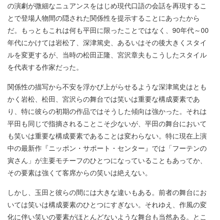
の演劇が微細なニュアンスをはじめ現代口語の会話を再現するこ
とで登場人物間の隠された関係性を提示することにあったから
だ。もっともこれは何も平田に限ったことではなく、90年代～00
年代にかけては岩松了、深津篤史、あるいはその後大きくスタイ
ルを変更するが、当時の松田正隆、宮沢章夫もこうしたスタイル
を代表する作家だった。
関係性の描写から不安を浮かび上がらせるような深津篤史はとも
かく岩松、松田、宮沢らの舞台では笑いは重要な構成要素であ
り、特に彼らの初期の作品ではそうした傾向は強かった。それは
平田も同じで指摘されることこそ少ないが、平田の舞台において
も笑いは重要な構成要素であることは変わらない。特に現在上演
中の最新作『ニッポン・サポート・センター』では「フーテンの
寅さん」が主要モチーフのひとつになっていることもあってか、
その要素は強くて客席からの笑いは絶えない。
しかし、玉田と彼らの間には大きな違いもある。前者の舞台にお
いては笑いは構成要素のひとつにすぎない。それゆえ、作風の変
化に伴い笑いの要素がほとんどないような舞台も当然ある。とこ