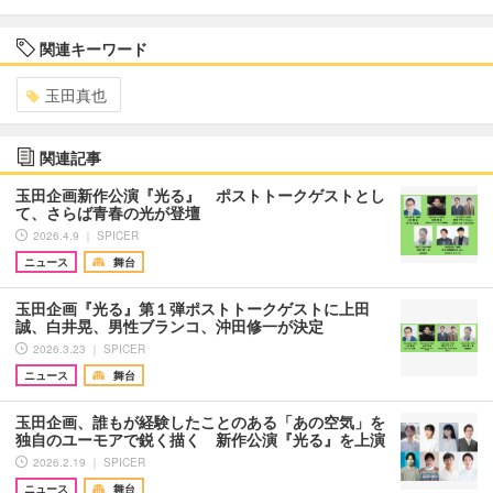
関連キーワード
玉田真也
関連記事
玉田企画新作公演『光る』 ポストトークゲストとし
て、さらば青春の光が登壇
2026.4.9 ｜ SPICER
ニュース
舞台
玉田企画『光る』第１弾ポストトークゲストに上田
誠、白井晃、男性ブランコ、沖田修一が決定
2026.3.23 ｜ SPICER
ニュース
舞台
玉田企画、誰もが経験したことのある「あの空気」を
独自のユーモアで鋭く描く 新作公演『光る』を上演
2026.2.19 ｜ SPICER
ニュース
舞台