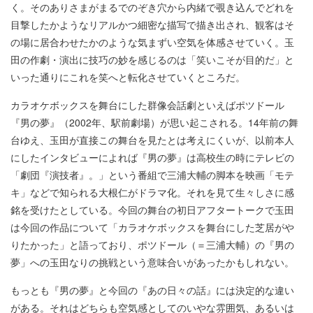
く。そのありさまがまるでのぞき穴から内緒で覗き込んでどれを
目撃したかようなリアルかつ細密な描写で描き出され、観客はそ
の場に居合わせたかのような気まずい空気を体感させていく。玉
田の作劇・演出に技巧の妙を感じるのは「笑いこそが目的だ」と
いった通りにこれを笑へと転化させていくところだ。
カラオケボックスを舞台にした群像会話劇といえばポツドール
『男の夢』（2002年、駅前劇場）が思い起こされる。14年前の舞
台ゆえ、玉田が直接この舞台を見たとは考えにくいが、以前本人
にしたインタビューによれば『男の夢』は高校生の時にテレビの
「劇団『演技者』。」という番組で三浦大輔の脚本を映画「モテ
キ」などで知られる大根仁がドラマ化。それを見て生々しさに感
銘を受けたとしている。今回の舞台の初日アフタートークで玉田
は今回の作品について「カラオケボックスを舞台にした芝居がや
りたかった」と語っており、ポツドール（＝三浦大輔）の『男の
夢」への玉田なりの挑戦という意味合いがあったかもしれない。
もっとも『男の夢』と今回の『あの日々の話』には決定的な違い
がある。それはどちらも空気感としてのいやな雰囲気、あるいは