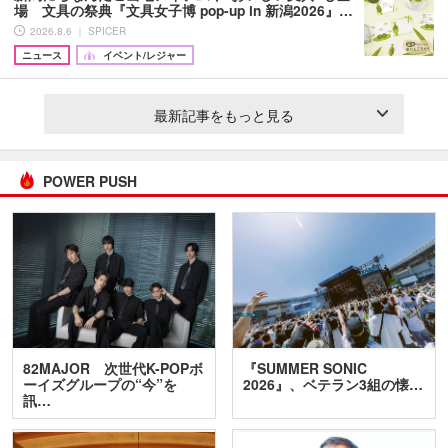
場 文具の祭典『文具女子博 pop-up in 新潟2026』…
2026.8.6 ｜ SPICER
ニュース
イベント/レジャー
最新記事をもっと見る
POWER PUSH
82MAJOR 次世代K-POPボ
『SUMMER SONIC
ーイズグループの“今”を
2026』、ベテラン3組の懐…
訊…