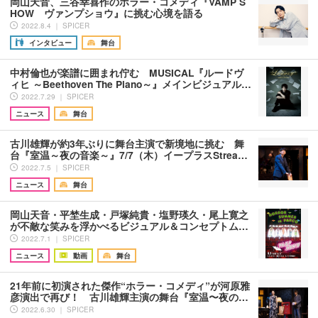
岡山天音、三谷幸喜作のホラー・コメディ『VAMP S
HOW ヴァンプショウ』に挑む心境を語る
2022.8.4 ｜ SPICER
インタビュー
舞台
中村倫也が楽譜に囲まれ佇む MUSICAL『ルードヴ
ィヒ ～Beethoven The Piano～』メインビジュアル…
2022.7.29 ｜ SPICER
ニュース
舞台
古川雄輝が約3年ぶりに舞台主演で新境地に挑む 舞
台『室温～夜の音楽～』7/7（木）イープラスStrea…
2022.7.5 ｜ SPICER
ニュース
舞台
岡山天音・平埜生成・戸塚純貴・塩野瑛久・尾上寛之
が不敵な笑みを浮かべるビジュアル＆コンセプトム…
2022.7.1 ｜ SPICER
ニュース
動画
舞台
21年前に初演された傑作“ホラー・コメディ”が河原雅
彦演出で再び！ 古川雄輝主演の舞台『室温〜夜の…
2022.6.30 ｜ SPICER