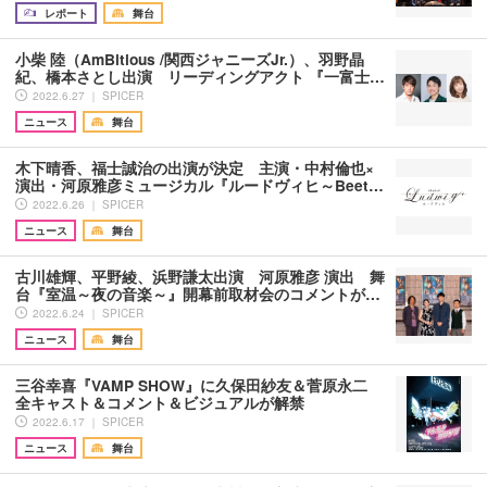
レポート
舞台
小柴 陸（AmBitious /関西ジャニーズJr.）、羽野晶
紀、橋本さとし出演 リーディングアクト 『一富士…
2022.6.27 ｜ SPICER
ニュース
舞台
木下晴香、福士誠治の出演が決定 主演・中村倫也×
演出・河原雅彦ミュージカル『ルードヴィヒ～Beet…
2022.6.26 ｜ SPICER
ニュース
舞台
古川雄輝、平野綾、浜野謙太出演 河原雅彦 演出 舞
台『室温～夜の音楽～』開幕前取材会のコメントが…
2022.6.24 ｜ SPICER
ニュース
舞台
三谷幸喜『VAMP SHOW』に久保田紗友＆菅原永二
全キャスト＆コメント＆ビジュアルが解禁
2022.6.17 ｜ SPICER
ニュース
舞台