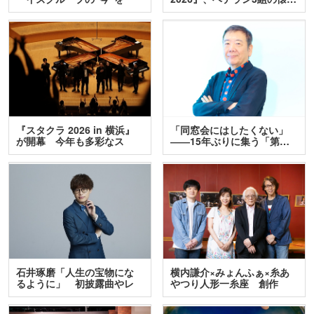
訊…
『スタクラ 2026 in 横浜』
「同窓会にはしたくない」
が開幕 今年も多彩なス
――15年ぶりに集う「第…
テ…
石井琢磨「人生の宝物にな
横内謙介×みょんふぁ×糸あ
るように」 初披露曲やレ
やつり人形一糸座 創作
ア…
人…