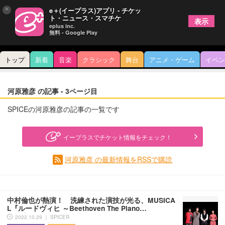
×
e＋(イープラス)アプリ - チケッ
ト・ニュース・スマチケ
表示
eplus inc.
無料 - Google Play
トップ
新着
音楽
クラシック
舞台
アニメ・ゲーム
イベン
河原雅彦 の記事 - 3ページ目
SPICEの河原雅彦の記事の一覧です
イープラスでチケット情報をチェック！
河原雅彦 の最新情報をRSSで購読
中村倫也が熱演！ 洗練された演技が光る、MUSICA
L『ルードヴィヒ ～Beethoven The Piano…
2022.10.29 ｜ SPICER