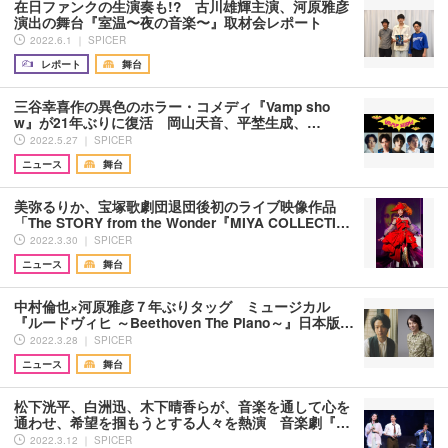
在日ファンクの生演奏も!? 古川雄輝主演、河原雅彦
演出の舞台『室温〜夜の音楽〜』取材会レポート
2022.6.1 ｜ SPICER
レポート
舞台
三谷幸喜作の異色のホラー・コメディ『Vamp sho
w』が21年ぶりに復活 岡山天音、平埜生成、…
2022.5.27 ｜ SPICER
ニュース
舞台
美弥るりか、宝塚歌劇団退団後初のライブ映像作品
「The STORY from the Wonder『MIYA COLLECTI…
2022.3.30 ｜ SPICER
ニュース
舞台
中村倫也×河原雅彦７年ぶりタッグ ミュージカル
『ルードヴィヒ ～Beethoven The Piano～』日本版…
2022.3.28 ｜ SPICER
ニュース
舞台
松下洸平、白洲迅、木下晴香らが、音楽を通して心を
通わせ、希望を掴もうとする人々を熱演 音楽劇『…
2022.3.12 ｜ SPICER