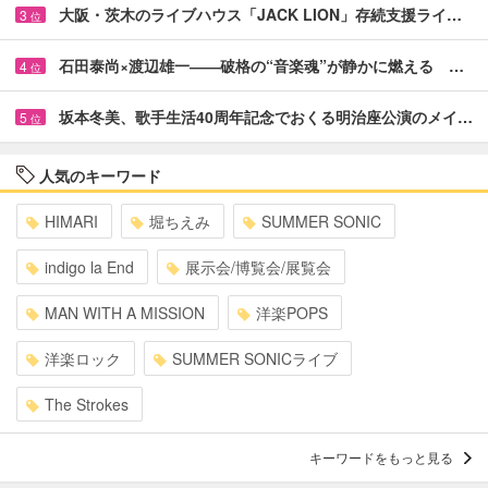
大阪・茨木のライブハウス「JACK LION」存続支援ライ…
3
位
石田泰尚×渡辺雄一――破格の“音楽魂”が静かに燃える …
4
位
坂本冬美、歌手生活40周年記念でおくる明治座公演のメイ…
5
位
人気のキーワード
HIMARI
堀ちえみ
SUMMER SONIC
indigo la End
展示会/博覧会/展覧会
MAN WITH A MISSION
洋楽POPS
洋楽ロック
SUMMER SONICライブ
The Strokes
キーワードをもっと見る