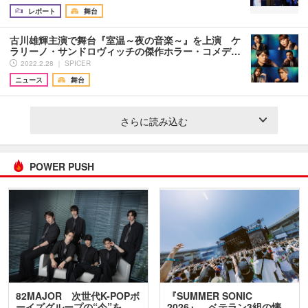
レポート
舞台
古川雄輝主演で舞台『室温～夜の音楽～』を上演 ケ
ラリーノ・サンドロヴィッチの傑作ホラー・コメデ…
2022.2.28 ｜ SPICER
ニュース
舞台
さらに読み込む
POWER PUSH
82MAJOR 次世代K-POPボ
『SUMMER SONIC
ーイズグループの“今”を
2026』、ベテラン3組の懐…