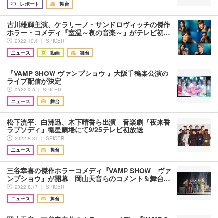
レポート
舞台
古川雄輝主演、ケラリーノ・サンドロヴィッチの傑作
ホラー・コメディ『室温～夜の音楽～』がテレビ初…
2022.10.6 ｜ SPICER
ニュース
動画
舞台
『VAMP SHOW ヴァンプショウ 』大阪千穐楽公演の
ライブ配信が決定
2022.9.8 ｜ SPICER
ニュース
舞台
松下洸平、白洲迅、木下晴香ら出演 音楽劇『夜来香
ラプソディ』衛星劇場にて9/25テレビ初放送
2022.8.31 ｜ SPICER
ニュース
舞台
三谷幸喜の傑作ホラーコメディ『VAMP SHOW ヴァ
ンプショウ』が開幕 岡山天音らのコメント＆舞台…
2022.8.17 ｜ SPICER
ニュース
舞台