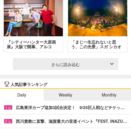
『シティーハンター大原画
「まじ一生忘れないと思
展』大阪で開幕、アルコ
う、この光景」スガ シカオ
＆…
と…
さらに読み込む
人気記事ランキング
Daily
Weekly
Monthly
広島東洋カープ追加3試合決定！ 9/25巨人戦などチケッ…
1
位
西川貴教に直撃、滋賀最大の音楽イベント『FEST. INAZU…
2
位