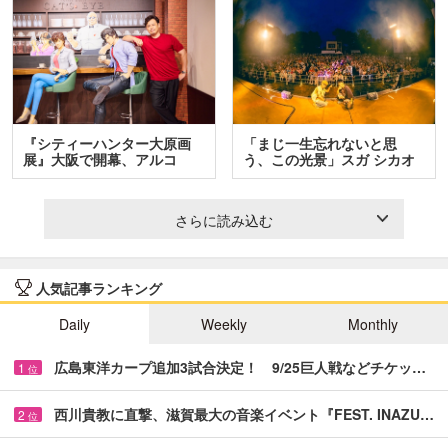
『シティーハンター大原画
「まじ一生忘れないと思
展』大阪で開幕、アルコ
う、この光景」スガ シカオ
＆…
と…
さらに読み込む
人気記事ランキング
Daily
Weekly
Monthly
広島東洋カープ追加3試合決定！ 9/25巨人戦などチケッ…
1
位
西川貴教に直撃、滋賀最大の音楽イベント『FEST. INAZU…
2
位