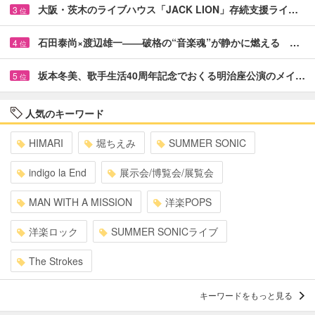
大阪・茨木のライブハウス「JACK LION」存続支援ライ…
3
位
石田泰尚×渡辺雄一――破格の“音楽魂”が静かに燃える …
4
位
坂本冬美、歌手生活40周年記念でおくる明治座公演のメイ…
5
位
人気のキーワード
HIMARI
堀ちえみ
SUMMER SONIC
indigo la End
展示会/博覧会/展覧会
MAN WITH A MISSION
洋楽POPS
洋楽ロック
SUMMER SONICライブ
The Strokes
キーワードをもっと見る