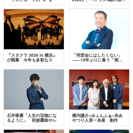
訊…
『スタクラ 2026 in 横浜』
「同窓会にはしたくない」
が開幕 今年も多彩なス
――15年ぶりに集う「第…
テ…
石井琢磨「人生の宝物にな
横内謙介×みょんふぁ×糸あ
るように」 初披露曲やレ
やつり人形一糸座 創作
ア…
人…