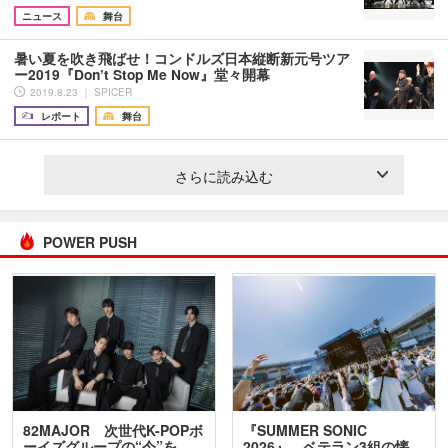
ニュース
舞台
暑い夏を吹き飛ばせ！コンドルズ日本縦断新元号ツア
ー2019『Don’t Stop Me Now』堂々開幕
2019.8.23 ｜ SPICER
レポート
舞台
さらに読み込む
POWER PUSH
82MAJOR 次世代K-POPボ
『SUMMER SONIC
ーイズグループの“今”を
2026』、ベテラン3組の懐…