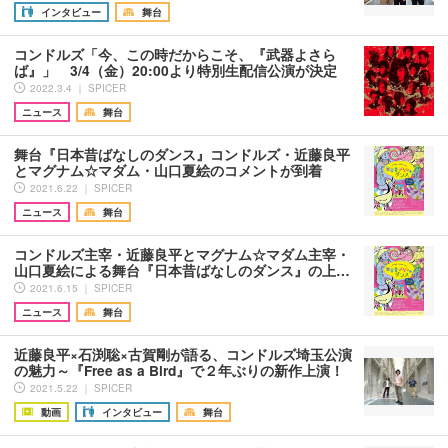
インタビュー
舞台
コンドルズ「今、この時だからこそ、『武器よさら
ば』」 3/4（金）20:00より特別生配信公演が決定
2022.3.4 ｜ SPICER
ニュース
舞台
舞台『日本昔ばなしのダンス』コンドルズ・近藤良平
とマグナム☆マダム・山口夏絵のコメントが到着
2021.6.22 ｜ SPICER
ニュース
舞台
コンドルズ主宰・近藤良平とマグナム☆マダム主宰・
山口夏絵による舞台『日本昔ばなしのダンス』の上…
2021.6.15 ｜ SPICER
ニュース
舞台
近藤良平×石渕聡×古賀剛が語る、コンドルズ埼玉公演
の魅力～『Free as a Bird』で２年ぶりの新作上演！
2021.5.22 ｜ SPICER
動画
インタビュー
舞台