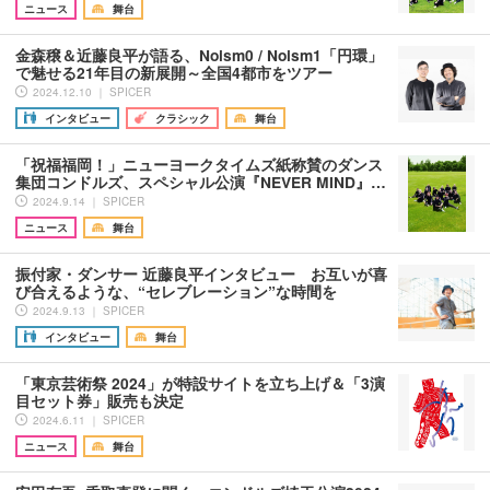
ニュース
舞台
金森穣＆近藤良平が語る、Noism0 / Noism1「円環」
で魅せる21年目の新展開～全国4都市をツアー
2024.12.10 ｜ SPICER
インタビュー
クラシック
舞台
「祝福福岡！」ニューヨークタイムズ紙称賛のダンス
集団コンドルズ、スペシャル公演『NEVER MIND』…
2024.9.14 ｜ SPICER
ニュース
舞台
振付家・ダンサー 近藤良平インタビュー お互いが喜
び合えるような、“セレブレーション”な時間を
2024.9.13 ｜ SPICER
インタビュー
舞台
「東京芸術祭 2024」が特設サイトを立ち上げ＆「3演
目セット券」販売も決定
2024.6.11 ｜ SPICER
ニュース
舞台