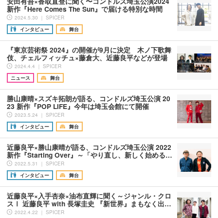
安田有吾×香取直登に聞く〜コンドルズ埼玉公演2024
新作『Here Comes The Sun』で届ける特別な時間
2024.5.30 ｜ SPICER
インタビュー
舞台
『東京芸術祭 2024』の開催が9月に決定 木ノ下歌舞
伎、チェルフィッチュ×藤倉大、近藤良平などが登場
2024.4.4 ｜ SPICER
ニュース
舞台
勝山康晴×スズキ拓朗が語る、コンドルズ埼玉公演 20
23 新作『POP LIFE』今年は埼玉会館にて開催
2023.5.24 ｜ SPICER
インタビュー
舞台
近藤良平×勝山康晴が語る、コンドルズ埼玉公演 2022
新作『Starting Over』～「やり直し、新しく始める…
2022.5.31 ｜ SPICER
インタビュー
舞台
近藤良平×入手杏奈×油布直輝に聞く～ジャンル・クロ
スⅠ 近藤良平 with 長塚圭史 『新世界』まもなく出…
2022.4.22 ｜ SPICER