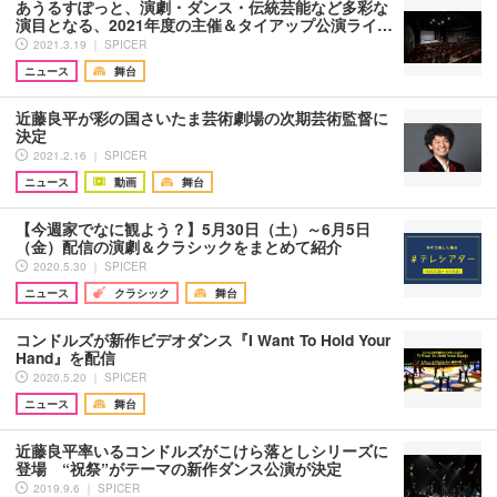
あうるすぽっと、演劇・ダンス・伝統芸能など多彩な
演目となる、2021年度の主催＆タイアップ公演ライ…
2021.3.19 ｜ SPICER
ニュース
舞台
近藤良平が彩の国さいたま芸術劇場の次期芸術監督に
決定
2021.2.16 ｜ SPICER
ニュース
動画
舞台
【今週家でなに観よう？】5月30日（土）～6月5日
（金）配信の演劇＆クラシックをまとめて紹介
2020.5.30 ｜ SPICER
ニュース
クラシック
舞台
コンドルズが新作ビデオダンス『I Want To Hold Your
Hand』を配信
2020.5.20 ｜ SPICER
ニュース
舞台
近藤良平率いるコンドルズがこけら落としシリーズに
登場 “祝祭”がテーマの新作ダンス公演が決定
2019.9.6 ｜ SPICER