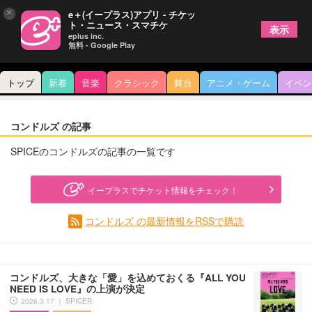
×
e＋(イープラス)アプリ - チケッ
ト・ニュース・スマチケ
表示
eplus inc.
無料 - Google Play
トップ
新着
音楽
クラシック
舞台
アニメ・ゲーム
イベン
コンドルズ の記事
SPICEのコンドルズの記事の一覧です
イープラスでチケット情報をチェック！
コンドルズ の最新情報をRSSで購読
コンドルズ、大きな「愛」を込めておくる『ALL YOU
NEED IS LOVE』の上演が決定
2026.3.17 ｜ SPICER