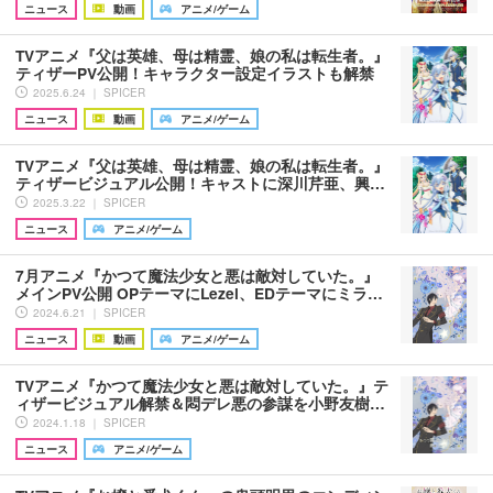
ニュース
動画
アニメ/ゲーム
TVアニメ『父は英雄、母は精霊、娘の私は転生者。』
ティザーPV公開！キャラクター設定イラストも解禁
2025.6.24 ｜ SPICER
ニュース
動画
アニメ/ゲーム
TVアニメ『父は英雄、母は精霊、娘の私は転生者。』
ティザービジュアル公開！キャストに深川芹亜、興…
2025.3.22 ｜ SPICER
ニュース
アニメ/ゲーム
7月アニメ『かつて魔法少女と悪は敵対していた。』
メインPV公開 OPテーマにLezel、EDテーマにミラ…
2024.6.21 ｜ SPICER
ニュース
動画
アニメ/ゲーム
TVアニメ『かつて魔法少女と悪は敵対していた。』テ
ィザービジュアル解禁＆悶デレ悪の参謀を小野友樹…
2024.1.18 ｜ SPICER
ニュース
アニメ/ゲーム