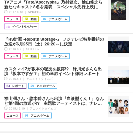
TVアニメ『Fate/Apocrypha』乃村健次、檜山修之ら
新たなキャスト8名を発表 スペシャル先行上映に…
2017.6.18 ｜ SPICER+
ニュース
動画
アニメ/ゲーム
イベント/レジャー
『RS計画 -Rebirth Storage-』 フジテレビ特別番組の
放送が6月25日（土）26:20～に決定
2016.6.7 ｜ SPICER+
ニュース
動画
アニメ/ゲーム
カスタマイZが坂本の秘技を披露!? 緑川光さんら出
演『坂本ですが？』初の単独イベント詳細レポート
2016.5.1 ｜ アニメイトタイムズ
レポート
アニメ/ゲーム
福山潤さん・悠木碧さんら出演『血液型くん！』なん
と第4期の放送が!? 主題歌アーティストは、ナレ…
2015.12.10 ｜ アニメイトタイムズ
ニュース
アニメ/ゲーム