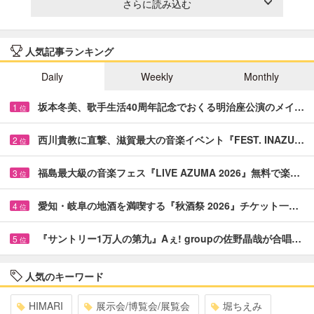
さらに読み込む
人気記事ランキング
Daily
Weekly
Monthly
坂本冬美、歌手生活40周年記念でおくる明治座公演のメイ…
1
位
西川貴教に直撃、滋賀最大の音楽イベント『FEST. INAZU…
2
位
福島最大級の音楽フェス『LIVE AZUMA 2026』無料で楽…
3
位
愛知・岐阜の地酒を満喫する『秋酒祭 2026』チケット一…
4
位
『サントリー1万人の第九』Aぇ! groupの佐野晶哉が合唱…
5
位
人気のキーワード
HIMARI
展示会/博覧会/展覧会
堀ちえみ