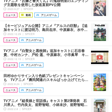
TVアニメ『お嬢と番犬くん』の鬼頭明里のエンディン
グ主題歌を使用した放送直前PV公開
2023.9.27 ｜ SPICER
ニュース
動画
アニメ/ゲーム
【キービジュアル公開】アニメ『アルスの巨獣』【追
加キャストに渡辺明乃、島田岳洋、中原麻衣、水中…
2022.12.29 ｜ SPICER
ニュース
アニメ/ゲーム
TVアニメ『白聖女と黒牧師』追加キャストに石谷春
貴、中村カンナ、戸松 遥、中原麻衣、小市眞琴 キ…
2022.12.15 ｜ SPICER
ニュース
アニメ/ゲーム
田村ゆかりサイン入り色紙プレゼントキャンペーン
も TVアニメ『農民関連のスキルばっか上げてたら…
2022.8.24 ｜ SPICER
ニュース
アニメ/ゲーム
TVアニメ『組長娘と世話係』キャスト第2弾発表 石
川界人、竹内良太、前野智昭、小林未沙、前野智昭…
2022.2.8 ｜ SPICER