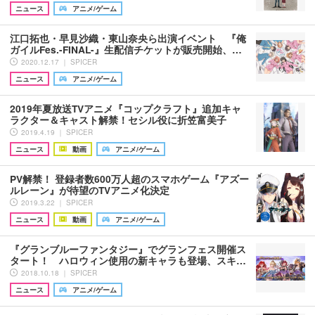
ニュース
アニメ/ゲーム
江口拓也・早見沙織・東山奈央ら出演イベント 『俺
ガイルFes.-FINAL-』生配信チケットが販売開始、…
2020.12.17 ｜ SPICER
ニュース
アニメ/ゲーム
2019年夏放送TVアニメ『コップクラフト』追加キャ
ラクター＆キャスト解禁！セシル役に折笠富美子
2019.4.19 ｜ SPICER
ニュース
動画
アニメ/ゲーム
PV解禁！ 登録者数600万人超のスマホゲーム『アズー
ルレーン』が待望のTVアニメ化決定
2019.3.22 ｜ SPICER
ニュース
動画
アニメ/ゲーム
『グランブルーファンタジー』でグランフェス開催ス
タート！ ハロウィン使用の新キャラも登場、スキ…
2018.10.18 ｜ SPICER
ニュース
アニメ/ゲーム