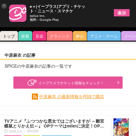
×
e＋(イープラス)アプリ - チケッ
ト・ニュース・スマチケ
表示
eplus inc.
無料 - Google Play
トップ
新着
音楽
クラシック
舞台
アニメ・ゲーム
イベン
中原麻衣 の記事
SPICEの中原麻衣の記事の一覧です
イープラスでチケット情報をチェック！
中原麻衣 の最新情報をRSSで購読
TVアニメ『ふつつかな悪女ではございますが ～雛宮
蝶鼠とりかえ伝～』 OPテーマはmiletに決定！OP…
2026.6.9 ｜ SPICER