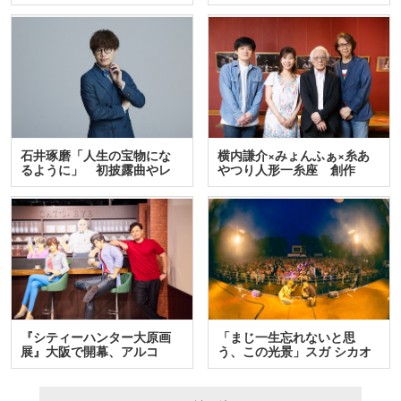
テ…
石井琢磨「人生の宝物にな
横内謙介×みょんふぁ×糸あ
るように」 初披露曲やレ
やつり人形一糸座 創作
ア…
人…
『シティーハンター大原画
「まじ一生忘れないと思
展』大阪で開幕、アルコ
う、この光景」スガ シカオ
＆…
と…