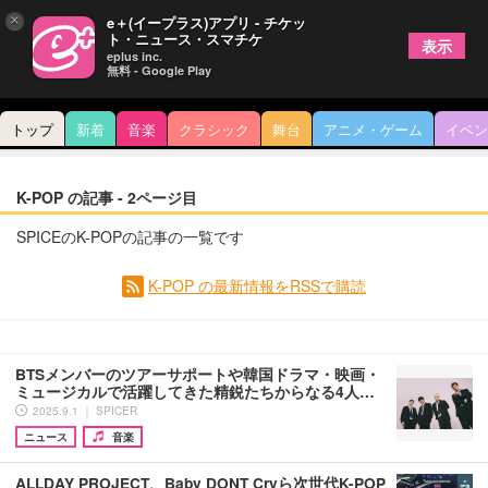
×
e＋(イープラス)アプリ - チケッ
ト・ニュース・スマチケ
表示
eplus inc.
無料 - Google Play
トップ
新着
音楽
クラシック
舞台
アニメ・ゲーム
イベン
K-POP の記事 - 2ページ目
SPICEのK-POPの記事の一覧です
K-POP の最新情報をRSSで購読
BTSメンバーのツアーサポートや韓国ドラマ・映画・
ミュージカルで活躍してきた精鋭たちからなる4人…
2025.9.1 ｜ SPICER
ニュース
音楽
ALLDAY PROJECT、Baby DONT Cryら次世代K-POP