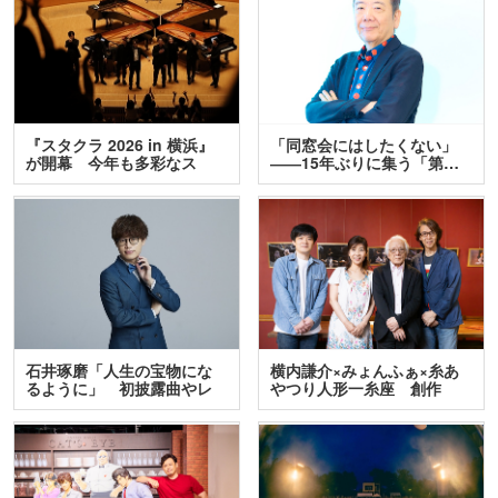
『スタクラ 2026 in 横浜』
「同窓会にはしたくない」
が開幕 今年も多彩なス
――15年ぶりに集う「第…
テ…
石井琢磨「人生の宝物にな
横内謙介×みょんふぁ×糸あ
るように」 初披露曲やレ
やつり人形一糸座 創作
ア…
人…