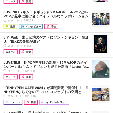
ニュース
音楽
JUVENILE×キム・ドギュン(82MAJOR) J-POPとK-
POPが見事に溶け合うハイレベルなコラボレーション
2025.1.24 ｜ SPICER
動画
インタビュー
音楽
J.Y. Park、来日公演のゲストにソン・シギョン、Nizi
U、NEXZの参加が決定
2025.1.14 ｜ SPICER
ニュース
音楽
JUVENILE、K-POP界注目の新星・82MAJORのメイ
ンボーカル/キム・ドギュンを迎えた新曲「Letter fe…
2024.12.25 ｜ SPICER
ニュース
音楽
『ENHYPEN CAFE 2024』が期間限定で開催中！ E
NHYPENならではのアルバムコンセプトの空間と…
2024.12.11 ｜ SPICER+
レポート
音楽
イベント/レジャー
xikersに聞く、日本デビュー、シングル「Tsuki (Lun