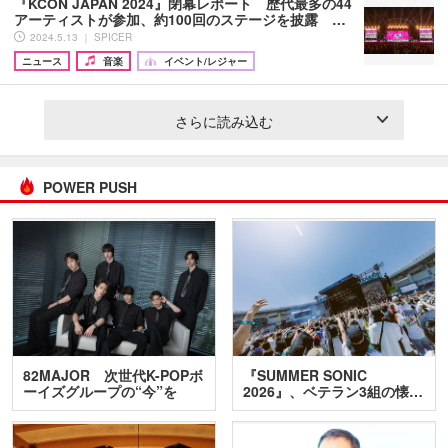
『KCON JAPAN 2024』閉幕レポート 歴代最多の44
アーティストが参加、約100回のステージを披露 …
2024.5.13 ｜ SPICER
ニュース
音楽
イベント/レジャー
さらに読み込む
POWER PUSH
82MAJOR 次世代K-POPボ
『SUMMER SONIC
ーイズグループの“今”を
2026』、ベテラン3組の懐…
訊…