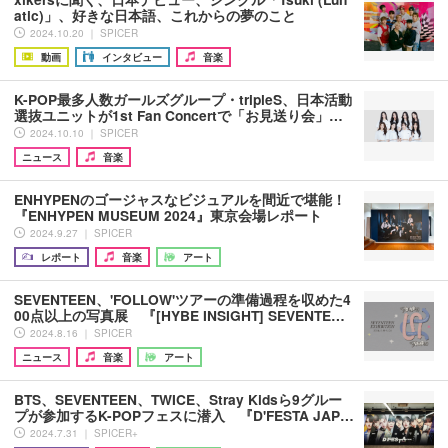
atic)」、好きな日本語、これからの夢のこと
2024.10.20 ｜ SPICER
動画
インタビュー
音楽
K-POP最多人数ガールズグループ・tripleS、日本活動
選抜ユニットが1st Fan Concertで「お見送り会」…
2024.10.10 ｜ SPICER
ニュース
音楽
ENHYPENのゴージャスなビジュアルを間近で堪能！
『ENHYPEN MUSEUM 2024』東京会場レポート
2024.9.27 ｜ SPICER
レポート
音楽
アート
SEVENTEEN、'FOLLOW'ツアーの準備過程を収めた4
00点以上の写真展 『[HYBE INSIGHT] SEVENTE…
2024.8.16 ｜ SPICER
ニュース
音楽
アート
BTS、SEVENTEEN、TWICE、Stray Kidsら9グルー
プが参加するK-POPフェスに潜入 『D'FESTA JAP…
2024.7.31 ｜ SPICER+