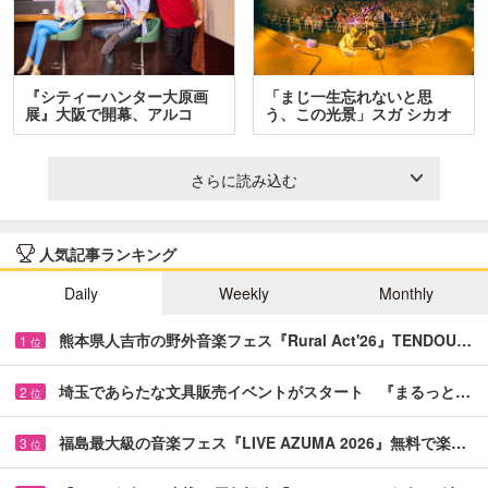
『シティーハンター大原画
「まじ一生忘れないと思
展』大阪で開幕、アルコ
う、この光景」スガ シカオ
＆…
と…
さらに読み込む
人気記事ランキング
Daily
Weekly
Monthly
熊本県人吉市の野外音楽フェス『Rural Act'26』TENDOU…
1
位
埼玉であらたな文具販売イベントがスタート 『まるっと…
2
位
福島最大級の音楽フェス『LIVE AZUMA 2026』無料で楽…
3
位