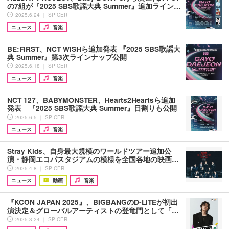
の7組が『2025 SBS歌謡大典 Summer』追加ライン…
2025.6.24 ｜ SPICER
ニュース
音楽
BE:FIRST、NCT WISHら追加発表 『2025 SBS歌謡大
典 Summer』第3次ラインナップ公開
2025.6.18 ｜ SPICER
ニュース
音楽
NCT 127、BABYMONSTER、Hearts2Heartsら追加
発表 『2025 SBS歌謡大典 Summer』日割りも公開
2025.6.5 ｜ SPICER
ニュース
音楽
Stray Kids、自身最大規模のワールドツアー追加公
演・静岡エコパスタジアムの模様を全国各地の映画…
2025.4.8 ｜ SPICER
ニュース
動画
音楽
『KCON JAPAN 2025』、BIGBANGのD-LITEが初出
演決定＆グローバルアーティストの登竜門として「…
2025.3.24 ｜ SPICER