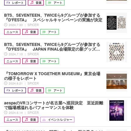
レポート
音楽
アート
BTS、SEVENTEEN、TWICEら9グループが参加する
『D'FESTA』 スペシャルキャンペーンの実施が決定
2024.7.30 ｜ SPICER
ニュース
音楽
アート
BTS、SEVENTEEN、TWICEら9グループが参加する
『D'FESTA』 JAPAN FINAL会場限定の新グッズ…
2024.7.10 ｜ SPICER
ニュース
音楽
アート
『TOMORROW X TOGETHER MUSEUM』東京会場
の様子をレポート
2024.6.21 ｜ SPICER
レポート
音楽
アート
aespaのVRコンサートが名古屋へ巡回決定 至近距離
で臨場感溢れるパフォーマンスを体験
2024.6.14 ｜ SPICER
ニュース
音楽
イベント/レジャー